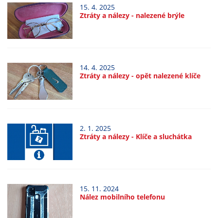
15. 4. 2025
určujeme
Ztráty a nálezy - nalezené brýle
počet návštěv
a zdroje
návštěv našich
internetových
stránek. Data
14. 4. 2025
Ztráty a nálezy - opět nalezené klíče
získaná
pomocí
těchto
cookies
zpracováváme
2. 1. 2025
Ztráty a nálezy - Klíče a sluchátka
souhrnně, bez
použití
identifikátorů,
které ukazují
na konkrétní
15. 11. 2024
uživatelé
Nález mobilního telefonu
našeho webu.