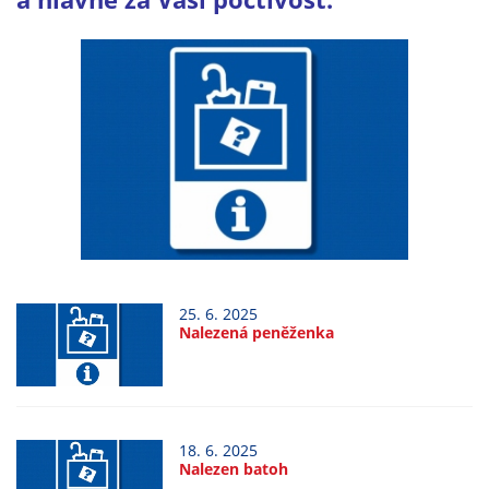
Technické
cookies
Technické
cookies jsou
nezbytné pro
správné
fungování
webu a všech
funkcí, které
nabízí.
Nepožadujeme
Váš souhlas s
25. 6. 2025
využitím
Nalezená peněženka
technických
cookies na
našem webu. Z
tohoto důvodu
technické
18. 6. 2025
Nalezen batoh
cookies