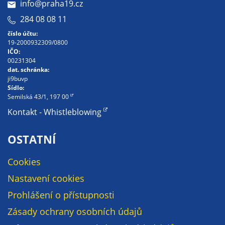
info@praha19.cz
na našich
284 08 08 11
stránkách, tak na
číslo účtu:
stránkách třetích
19-2000932309/0800
subjektů. Díky
IČO:
tomu můžeme
00231304
dat. schránka:
vytvářet profily
ji9buvp
založené na Vašich
Sídlo:
zájmech, tak zvané
Semilská 43/1, 197 00
pseudonymizované
Kontakt - Whistleblowing
profily. Na základě
těchto informací
OSTATNÍ
není zpravidla
možná
Cookies
bezprostřední
Nastavení cookies
identifikace Vaší
osoby, protože jsou
Prohlášení o přístupnosti
používány pouze
Zásady ochrany osobních údajů
pseudonymizované