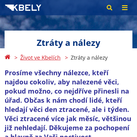
Ztráty a nálezy
Život ve Kbelích
Ztráty a nálezy
Prosíme všechny nálezce, kteří
najdou cokoliv, aby nalezené věci,
pokud možno, co nejdříve přinesli na
úřad. Občas k nám chodí lidé, kteří
hledají věci den ztracené, ale i týden.
Věci ztracené více jak měsíc, většinou
již nehledají. Děkujeme za pochopení
a hlavně za Vaši poctivost.