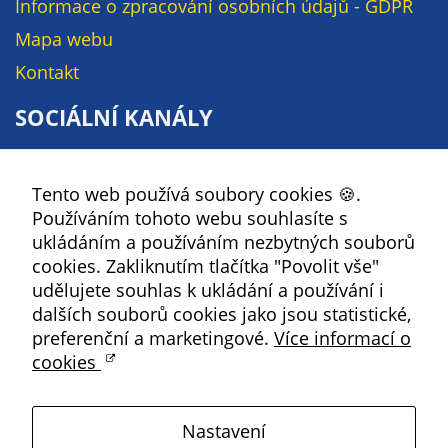
Informace o zpracování osobních údajů - GDPR
údaje. Pokud
nevyjádříte
Mapa webu
souhlas, nebudete
Kontakt
příjemcem obsahů
a reklam
SOCIÁLNÍ KANÁLY
přizpůsobených
Vašim zájmům.
Facebook
Tento web používá soubory cookies 🍪.
YouTube
Používáním tohoto webu souhlasíte s
Instagram
ukládáním a používáním nezbytných souborů
RSS
cookies. Zakliknutím tlačítka "Povolit vše"
udělujete souhlas k ukládání a používání i
dalších souborů cookies jako jsou statistické,
Kbely
preferenční a marketingové.
Více informací o
cookies
Satalice
Nastavení
Vinoř