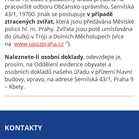
soubory cookie a
pracoviště odboru Občansko-správního, Semilská
další technologie,
43/1, 19700. Jinak se postupuje
v případě
abychom
ztracených zvířat,
která jsou předávána Městské
přizpůsobili naše
policii hl. m. Prahy. Zvířata jsou poté umísťována
webové stránky
do útulků v Troji a Dolních Měcholupech (více
potřebám a
na
www.upozpraha.cz
).
zájmům našich
návštěvníků.
Naleznete-li
osobní doklady
, odevzdejte je,
prosím, na Oddělení evidence obyvatel a
osobních dokladů našeho úřadu v přízemí hlavní
Reklamní
budovy, vpravo, na adrese Semilská 43/1, Praha 9
cookies
– Kbely.
Reklamní cookies
používáme my
nebo naši partneři,
abychom Vám
mohli zobrazit
KONTAKTY
vhodné obsahy
nebo reklamy jak