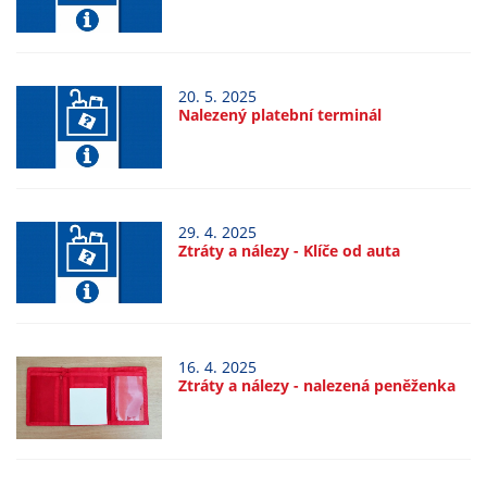
nemohou být
individuálně
deaktivovány
nebo
20. 5. 2025
aktivovány.
Nalezený platební terminál
Analytické
cookies
29. 4. 2025
Analytické
Ztráty a nálezy - Klíče od auta
cookies nám
umožňují
měření
výkonu
16. 4. 2025
našeho webu
Ztráty a nálezy - nalezená peněženka
a našich
reklamních
kampaní.
Jejich pomocí