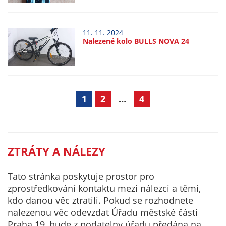
Pokud
vypnete
používání
11. 11. 2024
analytických
Nalezené kolo BULLS NOVA 24
cookies ve
vztahu k Vaší
návštěvě,
ztrácíme
1
2
…
4
možnost
analýzy
výkonu a
optimalizace
našich
ZTRÁTY A NÁLEZY
opatření.
Tato stránka poskytuje prostor pro
zprostředkování kontaktu mezi nálezci a těmi,
Personalizované
kdo danou věc ztratili. Pokud se rozhodnete
soubory cookie
nalezenou věc odevzdat Úřadu městské části
Používáme rovněž
Praha 19, bude z podatelny úřadu předána na