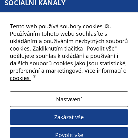
SOCIÁLNÍ KANÁLY
určujeme
počet návštěv
Facebook
a zdroje
Tento web používá soubory cookies 🍪.
YouTube
návštěv našich
Používáním tohoto webu souhlasíte s
internetových
Instagram
ukládáním a používáním nezbytných souborů
stránek. Data
RSS
cookies. Zakliknutím tlačítka "Povolit vše"
získaná
udělujete souhlas k ukládání a používání i
pomocí
Kbely
dalších souborů cookies jako jsou statistické,
těchto
preferenční a marketingové.
Více informací o
cookies
cookies
zpracováváme
Satalice
souhrnně, bez
použití
Nastavení
identifikátorů,
Vinoř
které ukazují
Zakázat vše
na konkrétní
Magistrát HMP
uživatelé
našeho webu.
Povolit vše
Copyright ©
2026 Úřad městské části Praha 19