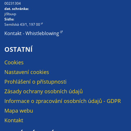
nemohou být
00231304
dat. schránka:
individuálně
ji9buvp
deaktivovány
Sídlo:
nebo
Semilská 43/1, 197 00
aktivovány.
Kontakt - Whistleblowing
OSTATNÍ
Analytické
cookies
Cookies
Analytické
Nastavení cookies
cookies nám
umožňují
Prohlášení o přístupnosti
měření
Zásady ochrany osobních údajů
výkonu
Informace o zpracování osobních údajů - GDPR
našeho webu
a našich
Mapa webu
reklamních
Kontakt
kampaní.
Jejich pomocí