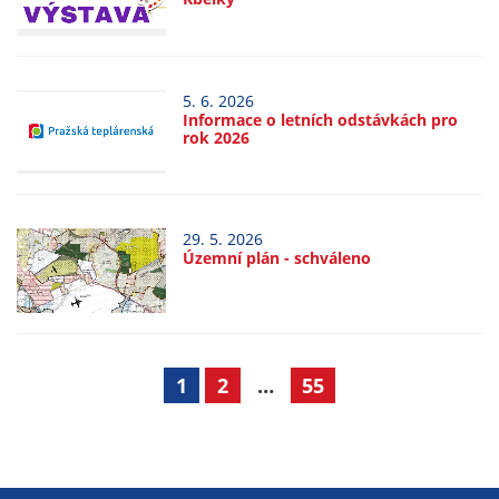
nemohou být
individuálně
deaktivovány
nebo
5. 6. 2026
aktivovány.
Informace o letních odstávkách pro
rok 2026
Analytické
cookies
29. 5. 2026
Analytické
Územní plán - schváleno
cookies nám
umožňují
měření
výkonu
1
2
…
55
našeho webu
a našich
reklamních
kampaní.
Jejich pomocí