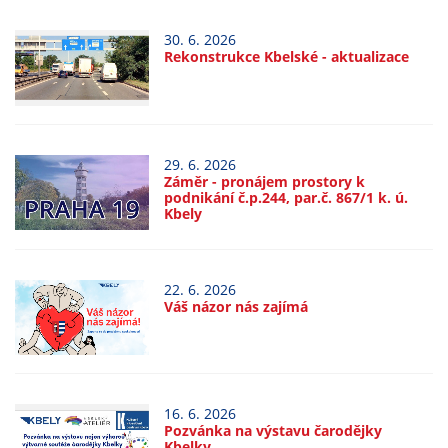
Technické
cookies
30. 6. 2026
Technické
Rekonstrukce Kbelské - aktualizace
cookies jsou
nezbytné pro
správné
fungování
29. 6. 2026
webu a všech
Záměr - pronájem prostory k
funkcí, které
podnikání č.p.244, par.č. 867/1 k. ú.
Kbely
nabízí.
Nepožadujeme
Váš souhlas s
22. 6. 2026
využitím
Váš názor nás zajímá
technických
cookies na
našem webu. Z
tohoto důvodu
technické
16. 6. 2026
Pozvánka na výstavu čarodějky
cookies
Kbelky