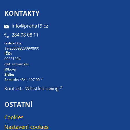
určujeme
KONTAKTY
počet návštěv
a zdroje
info@praha19.cz
návštěv našich
internetových
284 08 08 11
stránek. Data
číslo účtu:
získaná
19-2000932309/0800
IČO:
pomocí
00231304
těchto
dat. schránka:
cookies
ji9buvp
Sídlo:
zpracováváme
Semilská 43/1, 197 00
souhrnně, bez
Kontakt - Whistleblowing
použití
identifikátorů,
OSTATNÍ
které ukazují
na konkrétní
Cookies
uživatelé
našeho webu.
Nastavení cookies