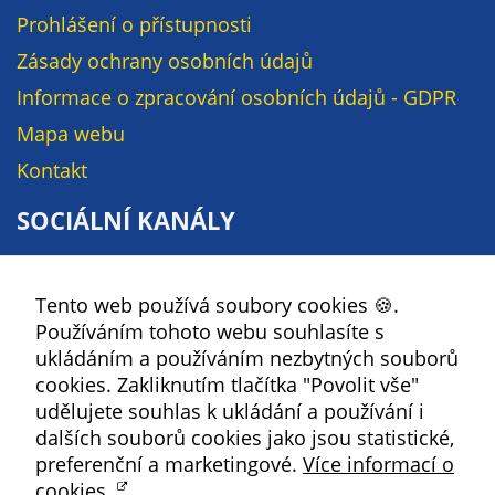
Pokud
Prohlášení o přístupnosti
vypnete
používání
Zásady ochrany osobních údajů
analytických
Informace o zpracování osobních údajů - GDPR
cookies ve
Mapa webu
vztahu k Vaší
návštěvě,
Kontakt
ztrácíme
SOCIÁLNÍ KANÁLY
možnost
analýzy
Facebook
výkonu a
optimalizace
Tento web používá soubory cookies 🍪.
YouTube
našich
Používáním tohoto webu souhlasíte s
Instagram
opatření.
ukládáním a používáním nezbytných souborů
RSS
cookies. Zakliknutím tlačítka "Povolit vše"
udělujete souhlas k ukládání a používání i
Personalizované
dalších souborů cookies jako jsou statistické,
Kbely
soubory cookie
preferenční a marketingové.
Více informací o
Používáme rovněž
cookies