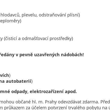
nemohou být
individuálně
deaktivovány
hlodavců, plevelu, odstraňování plísní)
nebo
teploměry)
aktivovány.
y (čisticí a odmašťovací prostředky)
Analytické
cookies
ředány v pevně uzavřených nádobách!
Analytické
cookies nám
umožňují
měření
vích
)
výkonu
ma autobaterií
)
našeho webu
emné odpady, elektrozařízení apod.
a našich
reklamních
 mohou občané hl. m. Prahy odevzdávat zdarma. Pře
kampaní.
m průkazem za účelem potvrzení trvalého pobytu na
Jejich pomocí