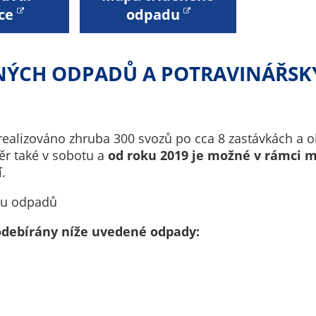
Technické
ce
odpadu
cookies
Technické
cookies jsou
NÝCH ODPADŮ A POTRAVINÁŘSKÝ
nezbytné pro
správné
fungování
webu a všech
funkcí, které
 realizováno zhruba 300 svozů po cca 8 zastávkách a
nabízí.
r také v sobotu a
od roku 2019 je možné v rámci m
Nepožadujeme
í
.
Váš souhlas s
zu odpadů
využitím
technických
odebírány níže uvedené odpady:
cookies na
našem webu. Z
tohoto důvodu
technické
cookies