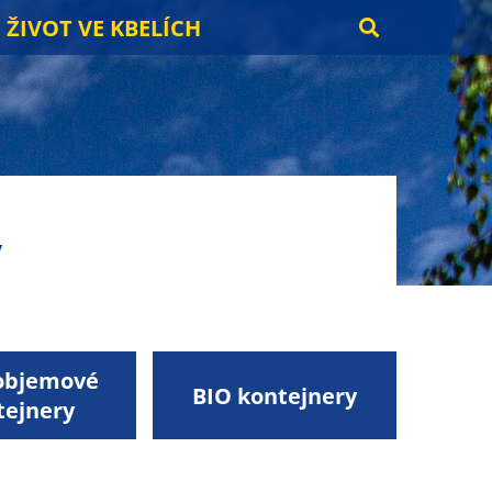
ŽIVOT VE KBELÍCH
y
objemové
BIO kontejnery
tejnery