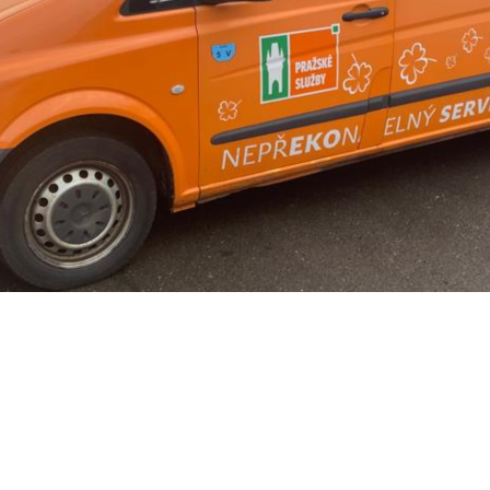
Pokud
vypnete
používání
analytických
cookies ve
vztahu k Vaší
návštěvě,
ztrácíme
možnost
analýzy
výkonu a
optimalizace
našich
opatření.
Personalizované
soubory cookie
Používáme rovněž