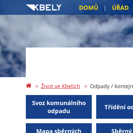
DOMŮ
ÚŘAD
Život ve Kbelích
Odpady / kontejn
Svoz komunálního
Třídění 
odpadu
Mapa sběrných
Sběrný