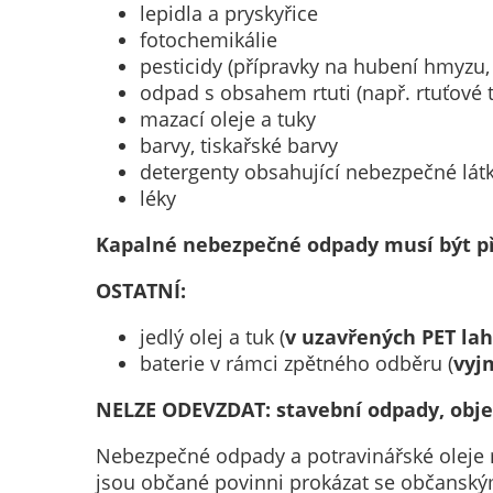
lepidla a pryskyřice
fotochemikálie
pesticidy (přípravky na hubení hmyzu, 
odpad s obsahem rtuti (např. rtuťové 
mazací oleje a tuky
barvy, tiskařské barvy
detergenty obsahující nebezpečné látk
léky
Kapalné nebezpečné odpady musí být p
OSTATNÍ:
jedlý olej a tuk (
v uzavřených PET lah
baterie v rámci zpětného odběru (
vyj
NELZE ODEVZDAT
: stavební odpady, obj
Nebezpečné odpady a potravinářské oleje
jsou občané povinni prokázat se občanský