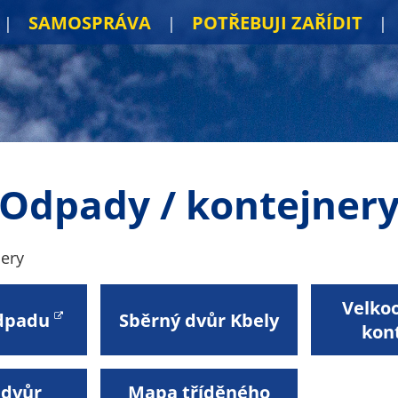
SAMOSPRÁVA
POTŘEBUJI ZAŘÍDIT
Odpady / kontejner
ery
Velko
odpadu
Sběrný dvůr Kbely
kon
 dvůr
Mapa tříděného