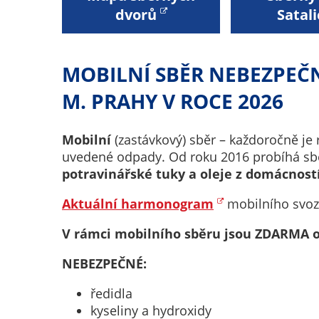
dvorů
Satali
MOBILNÍ SBĚR NEBEZPEČ
M. PRAHY V ROCE 2026
Mobilní
(zastávkový) sběr – každoročně je
uvedené odpady. Od roku 2016 probíhá sbě
potravinářské tuky a oleje z domácnost
Aktuální harmonogram
mobilního svo
V rámci mobilního sběru jsou ZDARMA 
NEBEZPEČNÉ:
ředidla
kyseliny a hydroxidy