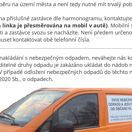
ěru na území města a není tedy nutné mít trvalý poby
určujeme
počet návštěv
na příslušné zastávce dle harmonogramu, kontaktujte 
a zdroje
á linka je přesměrována na mobil v autě)
. Mobilní 
návštěv našich
ásti a zastávce svozu se nacházíte. Není předem určeno
internetových
set kontaktovat obě telefonní čísla.
stránek. Data
získaná
pomocí
ti nakládání s nebezpečným odpadem, neváhejte nás ko
těchto
říditelné druhy odpadu je zakázáno ukládat do nádob
cookies
V případě odložení nebezpečných odpadů do těchto 
zpracováváme
/2020 Sb., o odpadech.
souhrnně, bez
použití
identifikátorů,
které ukazují
na konkrétní
uživatelé
našeho webu.