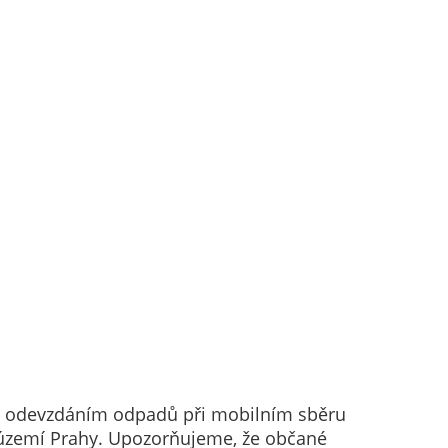
d odevzdáním odpadů při mobilním sběru
 území Prahy. Upozorňujeme, že občané