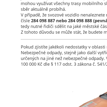
mohou využívat všechny trasy mobilního sb
sběr aktuálně probíhá.
V případě, že svozové vozidlo nenaleznete 
čísle
284 098 887 nebo 284 098 888 (pevn
tedy nutné řidiči sdělit na jaké městské č
Z tohoto důvodu se může stát, že budete mu
Pokud zjistíte jakékoli nedostatky v oblas
Nebezpečné odpady, stejně jako další vyt
určených na jiné než nebezpečné odpady. 
100 000 Kč dle § 117 odst. 3 zákona č. 541