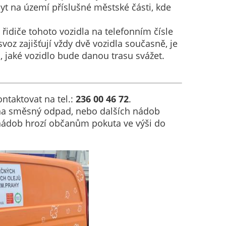
t na území příslušné městské části, kde
řidiče tohoto vozidla na telefonním čísle
svoz zajišťují vždy dvě vozidla současně, je
, jaké vozidlo bude danou trasu svážet.
ntaktovat na tel.:
236 00 46 72
.
 na směsný odpad, nebo dalších nádob
nádob hrozí občanům pokuta ve výši do