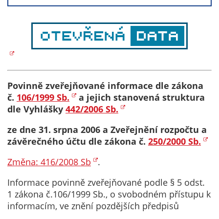
Technické
cookies
Technické
cookies jsou
nezbytné pro
správné
fungování
webu a všech
Povinně zveřejňované informace dle zákona
funkcí, které
č.
106/1999 Sb.
a jejich stanovená struktura
nabízí.
dle Vyhlášky
442/2006 Sb.
Nepožadujeme
ze dne 31. srpna 2006 a Zveřejnění rozpočtu a
Váš souhlas s
závěrečného účtu dle zákona č.
250/2000 Sb.
využitím
technických
Změna: 416/2008 Sb
.
cookies na
našem webu. Z
Informace povinně zveřejňované podle § 5 odst.
tohoto důvodu
1 zákona č.106/1999 Sb., o svobodném přístupu k
technické
informacím, ve znění pozdějších předpisů
cookies