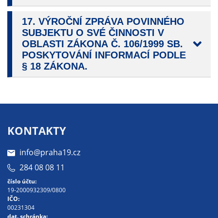
soubory cookie a
další technologie,
17. VÝROČNÍ ZPRÁVA POVINNÉHO
abychom
SUBJEKTU O SVÉ ČINNOSTI V
přizpůsobili naše
OBLASTI ZÁKONA Č. 106/1999 SB.
webové stránky
POSKYTOVÁNÍ INFORMACÍ PODLE
potřebám a
§ 18 ZÁKONA.
zájmům našich
návštěvníků.
Reklamní
KONTAKTY
cookies
Reklamní cookies
info@praha19.cz
používáme my
284 08 08 11
nebo naši partneři,
abychom Vám
číslo účtu:
19-2000932309/0800
mohli zobrazit
IČO:
vhodné obsahy
00231304
nebo reklamy jak
dat. schránka: