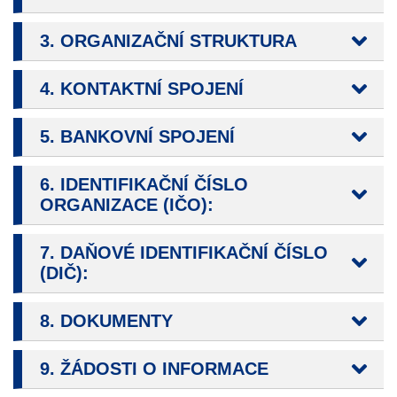
určujeme
počet návštěv
3. ORGANIZAČNÍ STRUKTURA
a zdroje
návštěv našich
4. KONTAKTNÍ SPOJENÍ
internetových
stránek. Data
5. BANKOVNÍ SPOJENÍ
získaná
pomocí
6. IDENTIFIKAČNÍ ČÍSLO
těchto
ORGANIZACE (IČO):
cookies
zpracováváme
souhrnně, bez
7. DAŇOVÉ IDENTIFIKAČNÍ ČÍSLO
(DIČ):
použití
identifikátorů,
které ukazují
8. DOKUMENTY
na konkrétní
uživatelé
9. ŽÁDOSTI O INFORMACE
našeho webu.