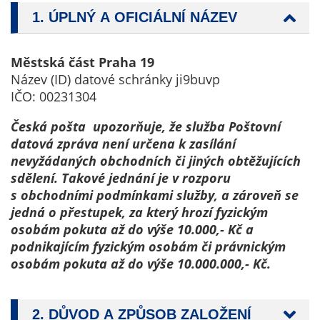
nemohou být
1. ÚPLNÝ A OFICIÁLNÍ NÁZEV
individuálně
deaktivovány
nebo
Městská část Praha 19
aktivovány.
Název (ID) datové schránky ji9buvp
IČO: 00231304
Česká pošta upozorňuje, že služba Poštovní
Analytické
datová zpráva není určena k zasílání
cookies
nevyžádaných obchodních či jiných obtěžujících
Analytické
sdělení. Takové jednání je v rozporu
cookies nám
s obchodními podmínkami služby, a zároveň se
umožňují
jedná o přestupek, za který hrozí fyzickým
měření
osobám pokuta až do výše 10.000,- Kč a
výkonu
podnikajícím fyzickým osobám či právnickým
našeho webu
osobám pokuta až do výše 10.000.000,- Kč.
a našich
reklamních
kampaní.
2. DŮVOD A ZPŮSOB ZALOŽENÍ
Jejich pomocí