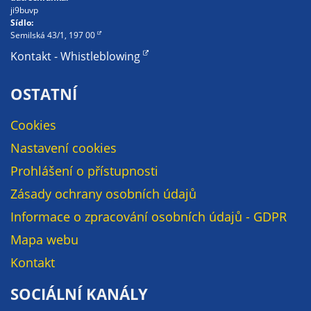
ji9buvp
na našich
Sídlo:
stránkách, tak na
Semilská 43/1, 197 00
stránkách třetích
Kontakt - Whistleblowing
subjektů. Díky
tomu můžeme
OSTATNÍ
vytvářet profily
založené na Vašich
Cookies
zájmech, tak zvané
Nastavení cookies
pseudonymizované
profily. Na základě
Prohlášení o přístupnosti
těchto informací
Zásady ochrany osobních údajů
není zpravidla
možná
Informace o zpracování osobních údajů - GDPR
bezprostřední
Mapa webu
identifikace Vaší
Kontakt
osoby, protože jsou
používány pouze
SOCIÁLNÍ KANÁLY
pseudonymizované