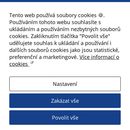
údaje. Pokud
Facebook
nevyjádříte
Tento web používá soubory cookies 🍪.
YouTube
souhlas, nebudete
Používáním tohoto webu souhlasíte s
příjemcem obsahů
Instagram
ukládáním a používáním nezbytných souborů
a reklam
RSS
cookies. Zakliknutím tlačítka "Povolit vše"
přizpůsobených
udělujete souhlas k ukládání a používání i
Vašim zájmům.
Kbely
dalších souborů cookies jako jsou statistické,
preferenční a marketingové.
Více informací o
cookies
Satalice
Nastavení
Vinoř
Zakázat vše
Magistrát HMP
Povolit vše
Copyright ©
2026 Úřad městské části Praha 19