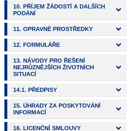
Pokud
10. PŘÍJEM ŽÁDOSTÍ A DALŠÍCH
vypnete
PODÁNÍ
používání
analytických
11. OPRAVNÉ PROSTŘEDKY
cookies ve
vztahu k Vaší
návštěvě,
12. FORMULÁŘE
ztrácíme
možnost
13. NÁVODY PRO ŘEŠENÍ
analýzy
NEJRŮZNĚJŠÍCH ŽIVOTNÍCH
výkonu a
SITUACÍ
optimalizace
našich
14.1. PŘEDPISY
opatření.
15. ÚHRADY ZA POSKYTOVÁNÍ
INFORMACÍ
Personalizované
soubory cookie
Používáme rovněž
16. LICENČNÍ SMLOUVY