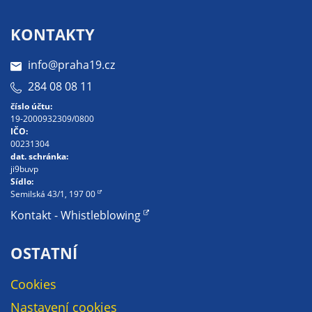
soubory cookie a
další technologie,
KONTAKTY
abychom
přizpůsobili naše
info@praha19.cz
webové stránky
284 08 08 11
potřebám a
číslo účtu:
zájmům našich
19-2000932309/0800
návštěvníků.
IČO:
00231304
dat. schránka:
ji9buvp
Reklamní
Sídlo:
cookies
Semilská 43/1, 197 00
Reklamní cookies
Kontakt - Whistleblowing
používáme my
nebo naši partneři,
OSTATNÍ
abychom Vám
mohli zobrazit
Cookies
vhodné obsahy
Nastavení cookies
nebo reklamy jak