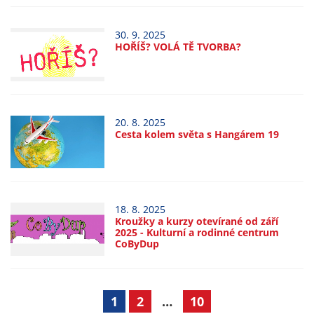
nemohou být
individuálně
30. 9. 2025
deaktivovány
HOŘÍŠ? VOLÁ TĚ TVORBA?
nebo
aktivovány.
20. 8. 2025
Analytické
Cesta kolem světa s Hangárem 19
cookies
Analytické
cookies nám
umožňují
měření
18. 8. 2025
Kroužky a kurzy otevírané od září
výkonu
2025 - Kulturní a rodinné centrum
našeho webu
CoByDup
a našich
reklamních
kampaní.
1
2
…
10
Jejich pomocí