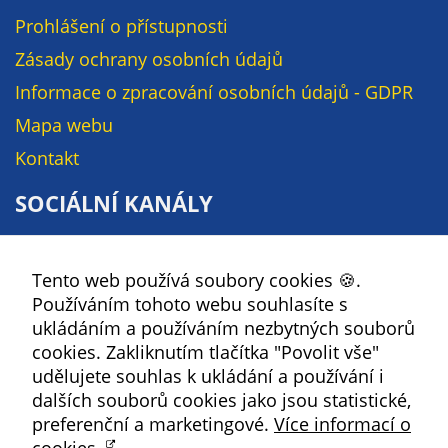
na našich
Prohlášení o přístupnosti
stránkách, tak na
Zásady ochrany osobních údajů
stránkách třetích
Informace o zpracování osobních údajů - GDPR
subjektů. Díky
tomu můžeme
Mapa webu
vytvářet profily
Kontakt
založené na Vašich
zájmech, tak zvané
SOCIÁLNÍ KANÁLY
pseudonymizované
profily. Na základě
Facebook
těchto informací
Tento web používá soubory cookies 🍪.
YouTube
není zpravidla
Používáním tohoto webu souhlasíte s
možná
Instagram
ukládáním a používáním nezbytných souborů
bezprostřední
RSS
cookies. Zakliknutím tlačítka "Povolit vše"
identifikace Vaší
udělujete souhlas k ukládání a používání i
osoby, protože jsou
dalších souborů cookies jako jsou statistické,
Kbely
používány pouze
preferenční a marketingové.
Více informací o
pseudonymizované