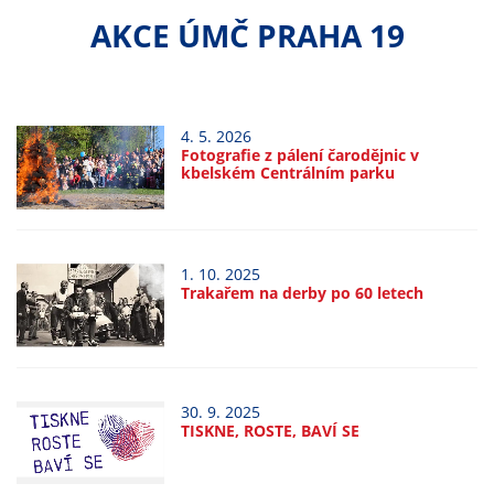
Technické
AKCE ÚMČ PRAHA 19
cookies
Technické
cookies jsou
nezbytné pro
správné
4. 5. 2026
Fotografie z pálení čarodějnic v
fungování
kbelském Centrálním parku
webu a všech
funkcí, které
nabízí.
Nepožadujeme
1. 10. 2025
Váš souhlas s
Trakařem na derby po 60 letech
využitím
technických
cookies na
našem webu. Z
30. 9. 2025
tohoto důvodu
TISKNE, ROSTE, BAVÍ SE
technické
cookies