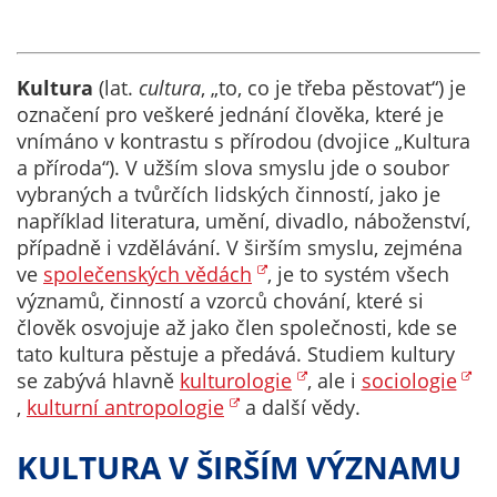
určujeme
počet návštěv
a zdroje
Kultura
(lat.
cultura
, „to, co je třeba pěstovat“) je
návštěv našich
označení pro veškeré jednání člověka, které je
internetových
vnímáno v kontrastu s přírodou (dvojice „Kultura
stránek. Data
a příroda“). V užším slova smyslu jde o soubor
získaná
vybraných a tvůrčích lidských činností, jako je
pomocí
například literatura, umění, divadlo, náboženství,
těchto
případně i vzdělávání. V širším smyslu, zejména
cookies
ve
společenských vědách
, je to systém všech
zpracováváme
významů, činností a vzorců chování, které si
souhrnně, bez
člověk osvojuje až jako člen společnosti, kde se
použití
tato kultura pěstuje a předává. Studiem kultury
identifikátorů,
se zabývá hlavně
kulturologie
, ale i
sociologie
které ukazují
,
kulturní antropologie
a další vědy.
na konkrétní
uživatelé
KULTURA V ŠIRŠÍM VÝZNAMU
našeho webu.