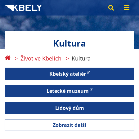
Kultura
Život ve Kbelích
Kultura
Kbelský ateliér
Letecké muzeum
Lidový dům
Zobrazit další