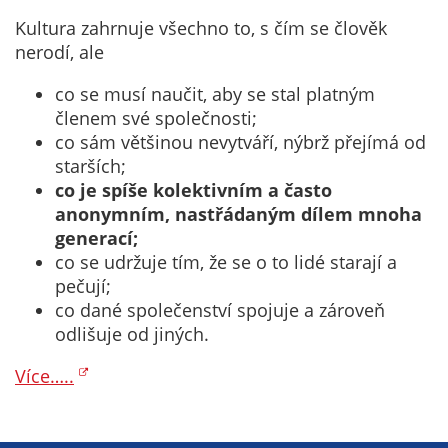
Pokud
Kultura zahrnuje všechno to, s čím se člověk
vypnete
nerodí, ale
používání
analytických
co se musí naučit, aby se stal platným
cookies ve
členem své společnosti;
vztahu k Vaší
co sám většinou nevytváří, nýbrž přejímá od
návštěvě,
starších;
ztrácíme
co je spíše kolektivním a často
možnost
anonymním, nastřádaným dílem mnoha
analýzy
generací;
výkonu a
co se udržuje tím, že se o to lidé starají a
optimalizace
pečují;
našich
co dané společenství spojuje a zároveň
opatření.
odlišuje od jiných.
Více…..
Personalizované
soubory cookie
Používáme rovněž