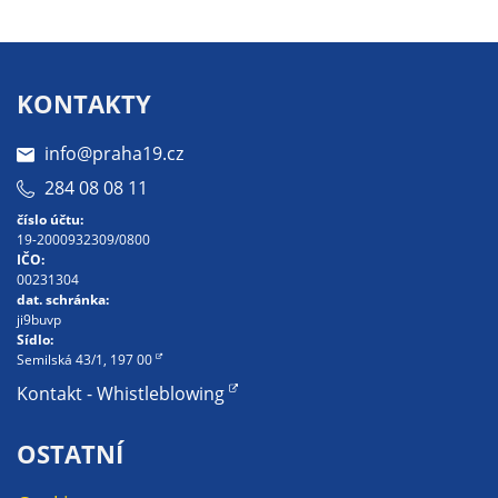
Technické
cookies
Technické
cookies jsou
KONTAKTY
nezbytné pro
správné
info@praha19.cz
fungování
284 08 08 11
webu a všech
funkcí, které
číslo účtu:
19-2000932309/0800
nabízí.
IČO:
Nepožadujeme
00231304
Váš souhlas s
dat. schránka:
ji9buvp
využitím
Sídlo:
technických
Semilská 43/1, 197 00
cookies na
Kontakt - Whistleblowing
našem webu. Z
tohoto důvodu
OSTATNÍ
technické
cookies