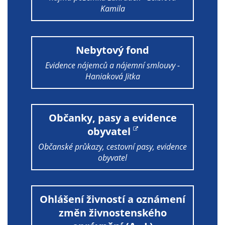
Kamila
určujeme
počet návštěv
a zdroje
návštěv našich
Nebytový fond
internetových
Evidence nájemců a nájemní smlouvy -
stránek. Data
Haniaková Jitka
získaná
pomocí
těchto
Občanky, pasy a evidence
cookies
obyvatel
zpracováváme
souhrnně, bez
Občanské průkazy, cestovní pasy, evidence
použití
obyvatel
identifikátorů,
které ukazují
na konkrétní
Ohlášení živností a oznámení
uživatelé
změn živnostenského
našeho webu.