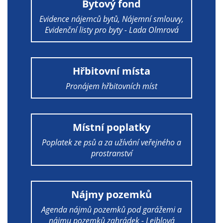
Bytový fond
nemohou být
individuálně
Evidence nájemců bytů, Nájemní smlouvy,
deaktivovány
Evidenční listy pro byty - Lada Olmrová
nebo
aktivovány.
Hřbitovní místa
Pronájem hřbitovních míst
Analytické
cookies
Analytické
cookies nám
Místní poplatky
umožňují
Poplatek ze psů a za užívání veřejného a
měření
prostranství
výkonu
našeho webu
a našich
Nájmy pozemků
reklamních
kampaní.
Agenda nájmů pozemků pod garážemi a
nájmu pozemků zahrádek - Leiblová
Jejich pomocí