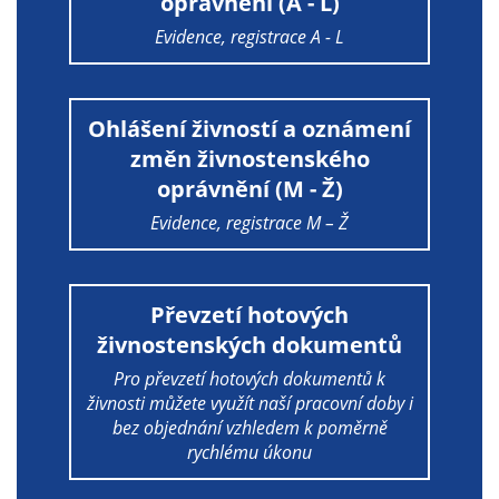
oprávnění (A - L)
Pokud
vypnete
Evidence, registrace A - L
používání
analytických
cookies ve
Ohlášení živností a oznámení
vztahu k Vaší
změn živnostenského
návštěvě,
oprávnění (M - Ž)
ztrácíme
možnost
Evidence, registrace M – Ž
analýzy
výkonu a
optimalizace
Převzetí hotových
našich
živnostenských dokumentů
opatření.
Pro převzetí hotových dokumentů k
živnosti můžete využít naší pracovní doby i
bez objednání vzhledem k poměrně
Personalizované
rychlému úkonu
soubory cookie
Používáme rovněž