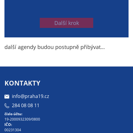
na našich
stránkách, tak na
stránkách třetích
Další krok
subjektů. Díky
tomu můžeme
vytvářet profily
další agendy budou postupně přibývat…
založené na Vašich
zájmech, tak zvané
pseudonymizované
profily. Na základě
těchto informací
KONTAKTY
není zpravidla
možná
info@praha19.cz
bezprostřední
284 08 08 11
identifikace Vaší
osoby, protože jsou
číslo účtu:
19-2000932309/0800
používány pouze
IČO:
pseudonymizované
00231304