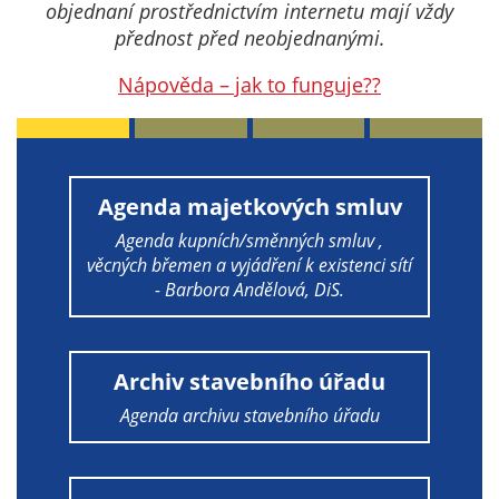
Technické
objednaní prostřednictvím internetu mají vždy
cookies
přednost před neobjednanými.
Technické
Nápověda – jak to funguje??
cookies jsou
nezbytné pro
správné
fungování
webu a všech
Agenda majetkových smluv
funkcí, které
Agenda kupních/směnných smluv ,
nabízí.
věcných břemen a vyjádření k existenci sítí
Nepožadujeme
- Barbora Andělová, DiS.
Váš souhlas s
využitím
technických
cookies na
Archiv stavebního úřadu
našem webu. Z
Agenda archivu stavebního úřadu
tohoto důvodu
technické
cookies