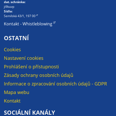
údaje. Pokud
dat. schránka:
ji9buvp
nevyjádříte
Sídlo:
souhlas, nebudete
Semilská 43/1, 197 00
příjemcem obsahů
Kontakt - Whistleblowing
a reklam
přizpůsobených
OSTATNÍ
Vašim zájmům.
Cookies
Nastavení cookies
Prohlášení o přístupnosti
Zásady ochrany osobních údajů
Informace o zpracování osobních údajů - GDPR
Mapa webu
Kontakt
SOCIÁLNÍ KANÁLY