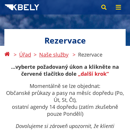
Rezervace
Úřad
Naše služby
Rezervace
…vyberte požadovaný úkon a klikněte na
červené tlačítko dole
„další krok“
Momentálně se lze objednat:
Občanské průkazy a pasy na měsíc dopředu (Po,
Út, St, Čt),
ostatní agendy 14 dopředu (zatím zkušebně
pouze Pondělí)
Dovolujeme si zároveň upozornit, že klienti