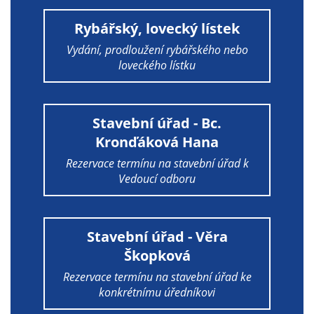
soubory cookie a
další technologie,
Rybářský, lovecký lístek
abychom
Vydání, prodloužení rybářského nebo
přizpůsobili naše
loveckého lístku
webové stránky
potřebám a
zájmům našich
Stavební úřad - Bc.
návštěvníků.
Kronďáková Hana
Rezervace termínu na stavební úřad k
Reklamní
Vedoucí odboru
cookies
Reklamní cookies
používáme my
Stavební úřad - Věra
nebo naši partneři,
Škopková
abychom Vám
Rezervace termínu na stavební úřad ke
mohli zobrazit
konkrétnímu úředníkovi
vhodné obsahy
nebo reklamy jak