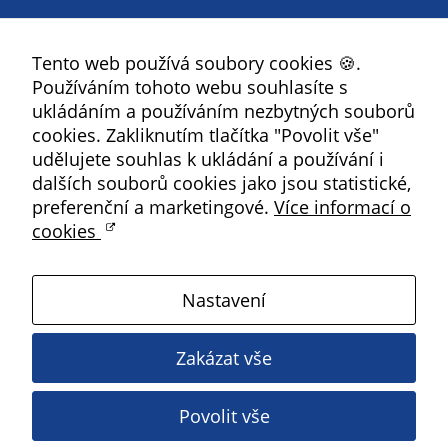
Facebook
Tento web používá soubory cookies 🍪.
YouTube
Používáním tohoto webu souhlasíte s
Instagram
ukládáním a používáním nezbytných souborů
RSS
cookies. Zakliknutím tlačítka "Povolit vše"
udělujete souhlas k ukládání a používání i
Kbely
dalších souborů cookies jako jsou statistické,
preferenční a marketingové.
Více informací o
cookies
Satalice
Nastavení
Vinoř
Zakázat vše
Magistrát HMP
Povolit vše
Copyright ©
2026 Úřad městské části Praha 19