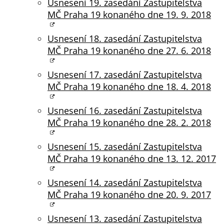
Usnesení 19. zasedání Zastupitelstva
na našich
MČ Praha 19 konaného dne 19. 9. 2018
stránkách, tak na
stránkách třetích
Usnesení 18. zasedání Zastupitelstva
subjektů. Díky
MČ Praha 19 konaného dne 27. 6. 2018
tomu můžeme
vytvářet profily
Usnesení 17. zasedání Zastupitelstva
založené na Vašich
MČ Praha 19 konaného dne 18. 4. 2018
zájmech, tak zvané
pseudonymizované
Usnesení 16. zasedání Zastupitelstva
profily. Na základě
MČ Praha 19 konaného dne 28. 2. 2018
těchto informací
není zpravidla
Usnesení 15. zasedání Zastupitelstva
možná
MČ Praha 19 konaného dne 13. 12. 2017
bezprostřední
identifikace Vaší
Usnesení 14. zasedání Zastupitelstva
osoby, protože jsou
MČ Praha 19 konaného dne 20. 9. 2017
používány pouze
pseudonymizované
Usnesení 13. zasedání Zastupitelstva