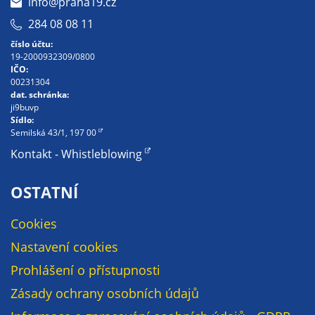
info@praha19.cz
284 08 08 11
číslo účtu:
19-2000932309/0800
IČO:
00231304
dat. schránka:
ji9buvp
Sídlo:
Semilská 43/1, 197 00
Kontakt - Whistleblowing
OSTATNÍ
Cookies
Nastavení cookies
Prohlášení o přístupnosti
Zásady ochrany osobních údajů