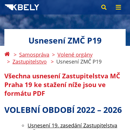
Usnesení ZMČ P19
Samospráva
Volené orgány
Zastupitelstvo
Usnesení ZMČ P19
Všechna usnesení Zastupitelstva MČ
Praha 19 ke stažení níže jsou ve
formátu PDF
VOLEBNÍ OBDOBÍ 2022 – 2026
Usnesení 19. zasedání Zastupitelstva