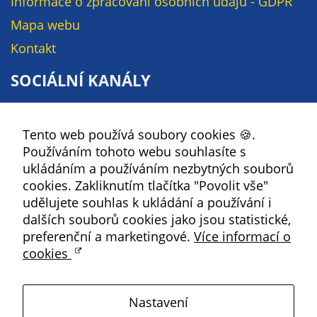
Informace o zpracování osobních údajů - GDPR
Mapa webu
Kontakt
SOCIÁLNÍ KANÁLY
Facebook
Tento web používá soubory cookies 🍪.
YouTube
Používáním tohoto webu souhlasíte s
Instagram
ukládáním a používáním nezbytných souborů
RSS
cookies. Zakliknutím tlačítka "Povolit vše"
udělujete souhlas k ukládání a používání i
Kbely
dalších souborů cookies jako jsou statistické,
preferenční a marketingové.
Více informací o
cookies
Satalice
Nastavení
Vinoř