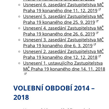
soubory cookie a
Usnesení 6. zasedání Zastupitelstva MČ
další technologie,
Praha 19 konaného dne 11. 12. 2019
abychom
Usnesení 5. zasedání Zastupitelstva MČ
přizpůsobili naše
Praha 19 konaného dne 25. 9. 2019
webové stránky
Usnesení 4. zasedání Zastupitelstva MČ
potřebám a
Praha 19 konaného dne 26. 6. 2019
zájmům našich
Usnesení 3. zasedání Zastupitelstva MČ
návštěvníků.
Praha 19 konaného dne 6. 3. 2019
Usnesení 2. zasedání Zastupitelstva MČ
Praha 19 konaného dne 12. 12. 2018
Reklamní
Usnesení 1. ustavujícího Zastupitelstva
cookies
MČ Praha 19 konaného dne 14. 11. 2018
Reklamní cookies
používáme my
nebo naši partneři,
VOLEBNÍ OBDOBÍ 2014 –
abychom Vám
2018
mohli zobrazit
vhodné obsahy
nebo reklamy jak