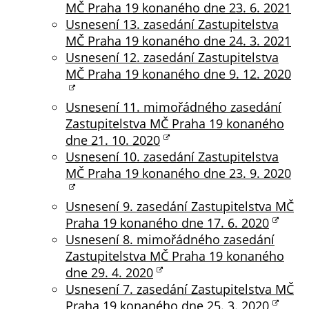
Pokud
MČ Praha 19 konaného dne 23. 6. 2021
vypnete
Usnesení 13. zasedání Zastupitelstva
používání
MČ Praha 19 konaného dne 24. 3. 2021
analytických
Usnesení 12. zasedání Zastupitelstva
cookies ve
MČ Praha 19 konaného dne 9. 12. 2020
vztahu k Vaší
návštěvě,
Usnesení 11. mimořádného zasedání
ztrácíme
Zastupitelstva MČ Praha 19 konaného
možnost
dne 21. 10. 2020
analýzy
Usnesení 10. zasedání Zastupitelstva
výkonu a
MČ Praha 19 konaného dne 23. 9. 2020
optimalizace
našich
Usnesení 9. zasedání Zastupitelstva MČ
opatření.
Praha 19 konaného dne 17. 6. 2020
Usnesení 8. mimořádného zasedání
Zastupitelstva MČ Praha 19 konaného
Personalizované
dne 29. 4. 2020
soubory cookie
Usnesení 7. zasedání Zastupitelstva MČ
Používáme rovněž
Praha 19 konaného dne 25. 3. 2020