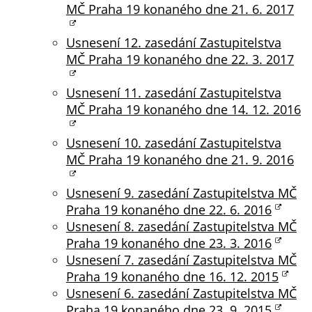
údaje. Pokud
MČ Praha 19 konaného dne 21. 6. 2017
nevyjádříte
souhlas, nebudete
Usnesení 12. zasedání Zastupitelstva
příjemcem obsahů
MČ Praha 19 konaného dne 22. 3. 2017
a reklam
přizpůsobených
Usnesení 11. zasedání Zastupitelstva
Vašim zájmům.
MČ Praha 19 konaného dne 14. 12. 2016
Usnesení 10. zasedání Zastupitelstva
MČ Praha 19 konaného dne 21. 9. 2016
Usnesení 9. zasedání Zastupitelstva MČ
Praha 19 konaného dne 22. 6. 2016
Usnesení 8. zasedání Zastupitelstva MČ
Praha 19 konaného dne 23. 3. 2016
Usnesení 7. zasedání Zastupitelstva MČ
Praha 19 konaného dne 16. 12. 2015
Usnesení 6. zasedání Zastupitelstva MČ
Praha 19 konaného dne 23. 9. 2015