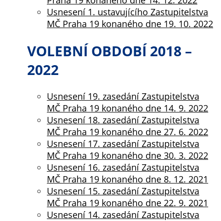
Praha 19 konaného dne 14. 12. 2022
určujeme
Usnesení 1. ustavujícího Zastupitelstva
počet návštěv
MČ Praha 19 konaného dne 19. 10. 2022
a zdroje
návštěv našich
VOLEBNÍ OBDOBÍ 2018 –
internetových
2022
stránek. Data
získaná
pomocí
Usnesení 19. zasedání Zastupitelstva
těchto
MČ Praha 19 konaného dne 14. 9. 2022
cookies
Usnesení 18. zasedání Zastupitelstva
zpracováváme
MČ Praha 19 konaného dne 27. 6. 2022
souhrnně, bez
Usnesení 17. zasedání Zastupitelstva
použití
MČ Praha 19 konaného dne 30. 3. 2022
identifikátorů,
Usnesení 16. zasedání Zastupitelstva
které ukazují
MČ Praha 19 konaného dne 8. 12. 2021
na konkrétní
Usnesení 15. zasedání Zastupitelstva
uživatelé
MČ Praha 19 konaného dne 22. 9. 2021
našeho webu.
Usnesení 14. zasedání Zastupitelstva