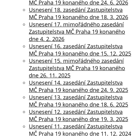
Technické
MČ Praha 19 konaného dne 24. 6. 2026
cookies
Usnesení 18. zasedání Zastupitelstva
Technické
MČ Praha 19 konaného dne 18. 3. 2026
cookies jsou
Usnesení 17. mimořádného zasedání
nezbytné pro
Zastupitelstva MČ Praha 19 konaného
správné
dne 4. 2. 2026
fungování
Usnesení 16. zasedání Zastupitelstva
webu a všech
MČ Praha 19 konaného dne 15. 12. 2025
funkcí, které
Usnesení 15. mimořádného zasedání
nabízí.
Zastupitelstva MČ Praha 19 konaného
Nepožadujeme
dne 26. 11. 2025
Váš souhlas s
Usnesení 14. zasedání Zastupitelstva
využitím
MČ Praha 19 konaného dne 24. 9. 2025
technických
Usnesení 13. zasedání Zastupitelstva
cookies na
MČ Praha 19 konaného dne 18. 6. 2025
našem webu. Z
Usnesení 12. zasedání Zastupitelstva
tohoto důvodu
MČ Praha 19 konaného dne 19. 3. 2025
technické
Usnesení 11. zasedání Zastupitelstva
cookies
MČ Praha 19 konaného dne 11. 12. 2024