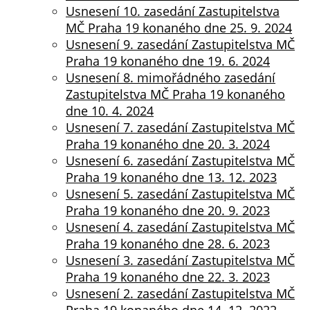
nemohou být
Usnesení 10. zasedání Zastupitelstva
individuálně
MČ Praha 19 konaného dne 25. 9. 2024
deaktivovány
Usnesení 9. zasedání Zastupitelstva MČ
nebo
Praha 19 konaného dne 19. 6. 2024
aktivovány.
Usnesení 8. mimořádného zasedání
Zastupitelstva MČ Praha 19 konaného
dne 10. 4. 2024
Analytické
Usnesení 7. zasedání Zastupitelstva MČ
cookies
Praha 19 konaného dne 20. 3. 2024
Analytické
Usnesení 6. zasedání Zastupitelstva MČ
cookies nám
Praha 19 konaného dne 13. 12. 2023
umožňují
Usnesení 5. zasedání Zastupitelstva MČ
měření
Praha 19 konaného dne 20. 9. 2023
výkonu
Usnesení 4. zasedání Zastupitelstva MČ
našeho webu
Praha 19 konaného dne 28. 6. 2023
a našich
Usnesení 3. zasedání Zastupitelstva MČ
reklamních
Praha 19 konaného dne 22. 3. 2023
kampaní.
Usnesení 2. zasedání Zastupitelstva MČ
Jejich pomocí