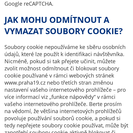
soubory cookie
Google reCAPTCHA.
Používáme rovněž
soubory cookie a
JAK MOHU ODMÍTNOUT A
další technologie,
VYMAZAT SOUBORY COOKIE?
abychom
přizpůsobili naše
webové stránky
Soubory cookie nepoužíváme ke sběru osobních
potřebám a
údajů, které lze použít k identifikaci návštěvníka.
zájmům našich
Nicméně, pokud si tak přejete učinit, můžete
návštěvníků.
zvolit možnost odmítnout či blokovat soubory
cookie používané v rámci webových stránek
www.praha19.cz nebo třetích stran změnou
Reklamní
nastavení vašeho internetového prohlížeče – pro
cookies
více informací viz „funkce nápovědy“ v rámci
Reklamní cookies
vašeho internetového prohlížeče. Berte prosím
používáme my
na vědomí, že většina internetových prohlížečů
nebo naši partneři,
povoluje používání souborů cookie, a pokud si
abychom Vám
tedy nepřejete soubory cookie používat, může být
mohli zobrazit
zapotřebí soubory cookie aktivně blokovat či