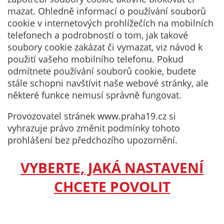
vhodné obsahy
mazat. Ohledně informací o používání souborů
nebo reklamy jak
cookie v internetových prohlížečích na mobilních
na našich
telefonech a podrobností o tom, jak takové
stránkách, tak na
soubory cookie zakázat či vymazat, viz návod k
stránkách třetích
použití vašeho mobilního telefonu. Pokud
subjektů. Díky
odmítnete používání souborů cookie, budete
tomu můžeme
stále schopni navštívit naše webové stránky, ale
vytvářet profily
některé funkce nemusí správně fungovat.
založené na Vašich
zájmech, tak zvané
Provozovatel stránek www.praha19.cz si
pseudonymizované
vyhrazuje právo změnit podmínky tohoto
profily. Na základě
prohlášení bez předchozího upozornění.
těchto informací
není zpravidla
VYBERTE, JAKÁ NASTAVENÍ
možná
CHCETE POVOLIT
bezprostřední
identifikace Vaší
osoby, protože jsou
používány pouze