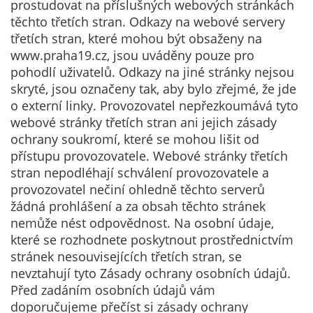
prostudovat na příslušných webových stránkách
kampaní.
těchto třetích stran. Odkazy na webové servery
Jejich pomocí
třetích stran, které mohou být obsaženy na
určujeme
www.praha19.cz, jsou uváděny pouze pro
počet návštěv
pohodlí uživatelů. Odkazy na jiné stránky nejsou
a zdroje
skryté, jsou označeny tak, aby bylo zřejmé, že jde
návštěv našich
o externí linky. Provozovatel nepřezkoumává tyto
internetových
webové stránky třetích stran ani jejich zásady
stránek. Data
ochrany soukromí, které se mohou lišit od
získaná
přístupu provozovatele. Webové stránky třetích
pomocí
stran nepodléhají schválení provozovatele a
těchto
provozovatel nečiní ohledně těchto serverů
cookies
žádná prohlášení a za obsah těchto stránek
zpracováváme
nemůže nést odpovědnost. Na osobní údaje,
souhrnně, bez
které se rozhodnete poskytnout prostřednictvím
použití
stránek nesouvisejících třetích stran, se
identifikátorů,
nevztahují tyto Zásady ochrany osobních údajů.
které ukazují
Před zadáním osobních údajů vám
na konkrétní
doporučujeme přečíst si zásady ochrany
uživatelé