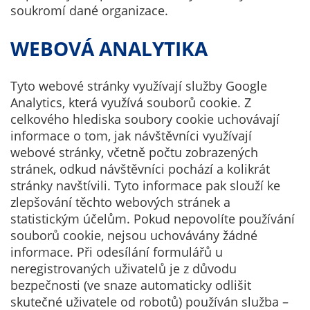
soukromí dané organizace.
našeho webu.
Pokud
WEBOVÁ ANALYTIKA
vypnete
používání
analytických
Tyto webové stránky využívají služby Google
cookies ve
Analytics, která využívá souborů cookie. Z
vztahu k Vaší
celkového hlediska soubory cookie uchovávají
návštěvě,
informace o tom, jak návštěvníci využívají
ztrácíme
webové stránky, včetně počtu zobrazených
možnost
stránek, odkud návštěvníci pochází a kolikrát
analýzy
stránky navštívili. Tyto informace pak slouží ke
výkonu a
zlepšování těchto webových stránek a
optimalizace
statistickým účelům. Pokud nepovolíte používání
našich
souborů cookie, nejsou uchovávány žádné
opatření.
informace. Při odesílání formulářů u
neregistrovaných uživatelů je z důvodu
bezpečnosti (ve snaze automaticky odlišit
Personalizované
skutečné uživatele od robotů) používán služba –