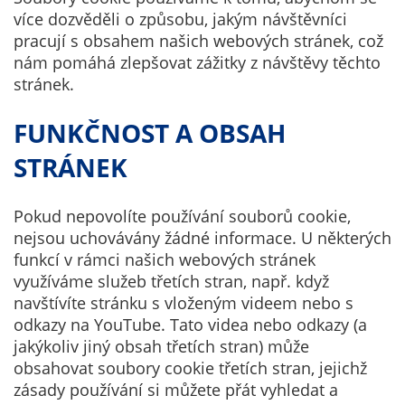
technické
více dozvěděli o způsobu, jakým návštěvníci
cookies
pracují s obsahem našich webových stránek, což
nemohou být
nám pomáhá zlepšovat zážitky z návštěvy těchto
individuálně
stránek.
deaktivovány
nebo
FUNKČNOST A OBSAH
aktivovány.
STRÁNEK
Analytické
Pokud nepovolíte používání souborů cookie,
cookies
nejsou uchovávány žádné informace. U některých
Analytické
funkcí v rámci našich webových stránek
cookies nám
využíváme služeb třetích stran, např. když
umožňují
navštívíte stránku s vloženým videem nebo s
měření
odkazy na YouTube. Tato videa nebo odkazy (a
výkonu
jakýkoliv jiný obsah třetích stran) může
našeho webu
obsahovat soubory cookie třetích stran, jejichž
a našich
zásady používání si můžete přát vyhledat a
reklamních