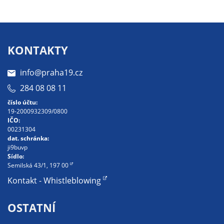
pseudonymizované
údaje. Pokud
nevyjádříte
souhlas, nebudete
KONTAKTY
příjemcem obsahů
a reklam
info@praha19.cz
přizpůsobených
284 08 08 11
Vašim zájmům.
číslo účtu:
19-2000932309/0800
IČO:
00231304
dat. schránka:
ji9buvp
Sídlo:
Semilská 43/1, 197 00
Kontakt - Whistleblowing
OSTATNÍ