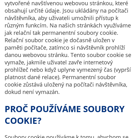
vytvořené navštívenou webovou stránkou, které
obsahují určité údaje. Jsou ukládány na počítači
Technické
návštěvníka, aby uživateli umožnili přístup k
cookies
různým funkcím. Na našich stránkách využíváme
Technické
jak relační tak permanentní soubory cookie.
cookies jsou
Relační soubor cookie je dočasně uložen v
nezbytné pro
paměti počítače, zatímco si návštěvník prohlíží
správné
danou webovou stránku. Tento soubor cookie se
fungování
vymaže, jakmile uživatel zavře internetový
webu a všech
prohlížeč nebo když uplyne vymezený čas (vyprší
funkcí, které
platnost dané relace). Permanentní soubor
nabízí.
cookie zůstává uložený na počítači návštěvníka,
Nepožadujeme
dokud není vymazán.
Váš souhlas s
využitím
PROČ POUŽÍVÁME SOUBORY
technických
cookies na
COOKIE?
našem webu. Z
tohoto důvodu
Soubory cookie používáme k tomu, abychom se