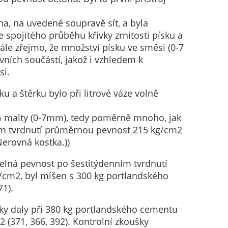
na, na uvedené soupravě sít, a byla
 spojitého průběhu křivky zrnitosti písku a
dále zřejmo, že množství písku ve směsi (0-7
ních součástí, jakož i vzhledem k
si.
a štěrku bylo při litrové váze volně
% malty (0-7mm), tedy poměrně mnoho, jak
ním tvrdnutí průměrnou pevnost 215 kg/cm2
Nerovná kostka.))
elná pevnost po šestitýdenním tvrdnutí
/cm2, byl míšen s 300 kg portlandského
1).
ky daly při 380 kg portlandského cementu
(371, 366, 392). Kontrolní zkoušky