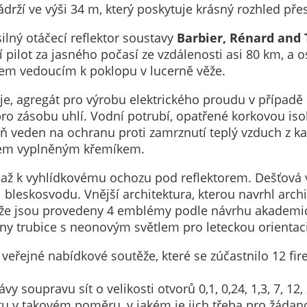
rží ve výši 34 m, který poskytuje krásný rozhled přes 
určujeme
počet návštěv
ilný otáčecí reflektor soustavy
Barbier, Rénard and
a zdroje
 pilot za jasného počasí ze vzdálenosti asi 80 km, a o
návštěv našich
íkem vedoucím k poklopu v lucerně věže.
internetových
stránek. Data
je, agregát pro výrobu elektrického proudu v případě 
získaná
k pro zásobu uhlí. Vodní potrubí, opatřené korkovou iso
pomocí
veden na ochranu proti zamrznutí teplý vzduch z kalor
těchto
rem vyplněným křemíkem.
cookies
až k vyhlídkovému ochozu pod reflektorem. Dešťová v
zpracováváme
i bleskosvodu. Vnější architektura, kterou navrhl arc
souhrnně, bez
že jsou provedeny 4 emblémy podle návrhu akademic
použití
ny trubice s neonovým světlem pro leteckou orientaci
identifikátorů,
které ukazují
řejné nabídkové soutěže, které se zúčastnilo 12 firem,
na konkrétní
uživatelé
vy soupravu sít o velikosti otvorů 0,1, 0,24, 1,3, 7, 1
našeho webu.
 v takovém poměru, v jakém je jich třeba pro žádanou