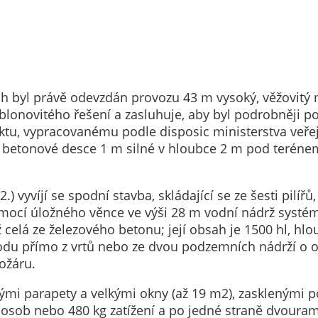
nemohou být
individuálně
deaktivovány
nebo
aktivovány.
lích byl právě odevzdán provozu 43 m vysoký, věžovitý
onovitého řešení a zasluhuje, aby byl podrobněji po
Analytické
tu, vypracovanému podle disposic ministerstva veřej
cookies
a betonové desce 1 m silné v hloubce 2 m pod teréne
Analytické
cookies nám
 vyvíjí se spodní stavba, skládající se ze šesti pilířů
umožňují
mocí úložného věnce ve výši 28 m vodní nádrž systému
měření
celá ze železového betonu; její obsah je 1500 hl, hlo
výkonu
vodu přímo z vrtů nebo ze dvou podzemních nádrží o 
našeho webu
ožáru.
a našich
reklamních
elnými parapety a velkými okny (až 19 m2), zasklenými
kampaní.
6 osob nebo 480 kg zatížení a po jedné straně dvouram
Jejich pomocí