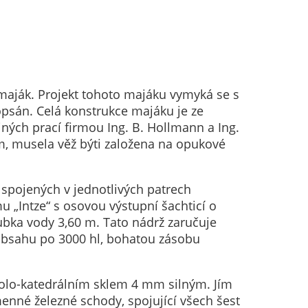
 maják. Projekt tohoto majáku vymyká se s
psán. Celá konstrukce majáku je ze
ných prací firmou Ing. B. Hollmann a Ing.
m, musela věž býti založena na opukové
, spojených v jednotlivých patrech
 „Intze“ s osovou výstupní šachticí o
ubka vody 3,60 m. Tato nádrž zaručuje
obsahu po 3000 hl, bohatou zásobu
 polo-katedrálním sklem 4 mm silným. Jím
enné železné schody, spojující všech šest