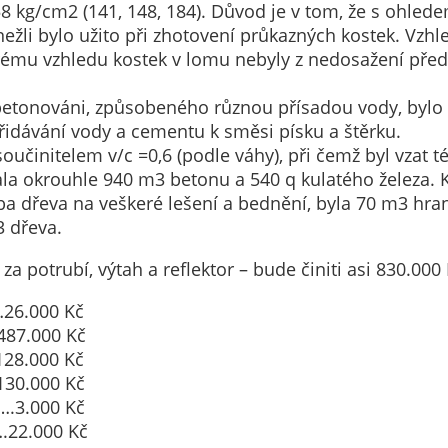
 kg/cm2 (141, 148, 184). Důvod je v tom, že s ohlede
soubory cookie a
, nežli bylo užito při zhotovení průkazných kostek. 
další technologie,
brému vzhledu kostek v lomu nebyly z nedosažení pře
abychom
přizpůsobili naše
 betonováni, způsobeného různou přísadou vody, bylo 
webové stránky
idávání vody a cementu k směsi písku a štěrku.
potřebám a
initelem v/c =0,6 (podle váhy), při čemž byl vzat též
zájmům našich
la okrouhle 940 m3 betonu a 540 q kulatého železa. 
návštěvníků.
ba dřeva na veškeré lešení a bednění, byla 70 m3 hra
3 dřeva.
Reklamní
a potrubí, výtah a reflektor – bude činiti asi 830.000 
cookies
Reklamní cookies
6.000 Kč
používáme my
487.000 Kč
nebo naši partneři,
28.000 Kč
abychom Vám
30.000 Kč
mohli zobrazit
.3.000 Kč
vhodné obsahy
22.000 Kč
nebo reklamy jak