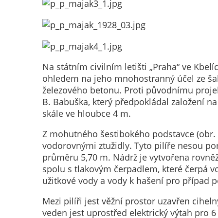
Na státním civilním letišti „Praha“ ve Kbe
ohledem na jeho mnohostranný účel ze šabl
železového betonu. Proti původnímu projek
B. Babuška, který předpokládal založení n
skále ve hloubce 4 m.
Z mohutného šestibokého podstavce (obr. 2.)
vodorovnými ztužidly. Tyto pilíře nesou po
průměru 5,70 m. Nádrž je vytvořena rovněž 
spolu s tlakovým čerpadlem, které čerpá 
užitkové vody a vody k hašení pro případ p
Mezi pilíři jest věžní prostor uzavřen cih
veden jest uprostřed elektrický výtah pro 