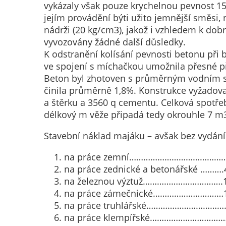
vykázaly však pouze krychelnou pevnost 158
jejím provádění býti užito jemnější směsi
nádrži (20 kg/cm3), jakož i vzhledem k do
vyvozovány žádné další důsledky.
K odstranění kolísání pevnosti betonu při
ve spojení s míchačkou umožnila přesné př
Beton byl zhotoven s průměrným vodním souč
činila průměrně 1,8%. Konstrukce vyžadova
a štěrku a 3560 q cementu. Celková spotře
délkový m věže připadá tedy okrouhle 7 m
Stavební náklad majáku – avšak bez vydání z
na práce zemní……………………………………2
na práce zednické a betonářské ……….
na železnou výztuž…………………………….1
na práce zámečnické…………………………1
na práce truhlářské………………………………
na práce klempířské…………………………….