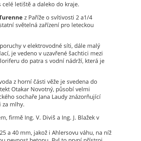
celé letiště a daleko do kraje.
 Turenne
z Paříže o svítivosti 2 a1/4
statní světelná zařízení pro leteckou
poruchy v elektrovodné síti, dále malý
lací, je vedeno v uzavřené šachtici mezi
iferu do patra s vodní nádrží, která je
oda z horní části věže je svedena do
hitekt Otakar Novotný, působí velmi
kého sochaře Jana Laudy znázorňující
 za mlhy.
 firmě Ing. V. Diviš a Ing. J. Blažek v
2, 25 a 40 mm, jakož i Ahlersovu váhu, na níž
 pevnost betonu. Byl to první přístroj