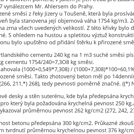
Pokud
927 vynálezcem Mr. Ahlersem do Prahy.
vypnete
zené směsi z řeky Jizery u Toušeně, která byla prosívá
používání
roveň byla stanovena její objemová váha 1754 kg/m3. Ze
analytických
a zrna všech uvedených velikostí. Z této křivky bylo 
cookies ve
. S ohledem na hustou a spletitou výztuž konstruktiv
vztahu k Vaší
nu bylo upuštěno od přidání štěrku k přirozené smě
návštěvě,
ztrácíme
tlandského cementu 240 kg na 1 m3 suché směsi písku 
možnost
kg cementu 1754/240=7,3O8 kg směsi.
analýzy
ahovala (1000+0,549*7,308) / (1000+7,308)*100=60,1
výkonu a
přirozené směsi. Takto zhotovený beton měl po 14den
optimalizace
(266, 211,*) 268), tedy pevnosti poměrně značné. ((*) 
našich
opatření.
ové desky a stěn suterénu, kde byla předepsána krych
pro který byla požadována krychelná pevnost 250 kg.
ykazoval průměrnou pevnost 262 kg/cm2 (272, 242, 27
Personalizované
vnost betonu předepsána 300 kg/cm2. Průkazné zkouš
soubory cookie
ím tvrdnutí průměrnou krychelnou pevnost 376 kg/cm2 
Používáme rovněž