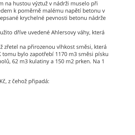
m na hustou výztuž v nádrži muselo při
Vzhledem k poměrně malému napětí betonu v
depsané krychelné pevnosti betonu nádrže
užito dříve uvedené Ahlersovy váhy, která
 zřetel na přirozenou vlhkost směsi, která
K tomu bylo zapotřebí 1170 m3 směsi písku
nolů, 62 m3 kulatiny a 150 m2 prken. Na 1
Kč, z čehož připadá: