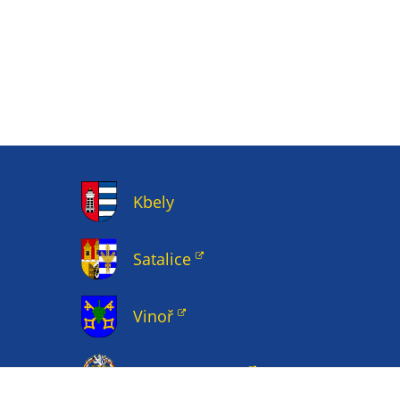
Kbely
Satalice
Vinoř
Magistrát HMP