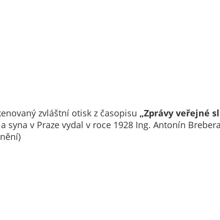
Technické
cookies
Technické
cookies jsou
nezbytné pro
správné
fungování
webu a všech
funkcí, které
nabízí.
novaný zvláštní otisk z časopisu
„Zprávy veřejné s
Nepožadujeme
a syna v Praze vydal v roce 1928 Ing. Antonín Breber
Váš souhlas s
znění)
využitím
technických
cookies na
našem webu. Z
tohoto důvodu
technické
cookies