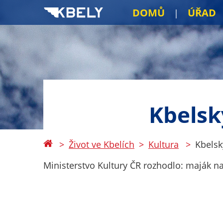
DOMŮ
ÚŘAD
Kbelsk
Život ve Kbelích
Kultura
Kbelsk
Ministerstvo Kultury ČR rozhodlo: maják na 