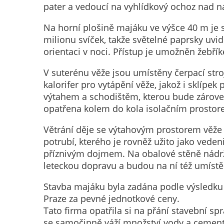
pater a vedoucí na vyhlídkový ochoz nad nád
Na horní plošině majáku ve výšce 40 m je s
milionu svíček, takže světelné paprsky uvidí
orientaci v noci. Přístup je umožněn žebř
V suterénu věže jsou umístěny čerpací stro
kalorifer pro vytápění věže, jakož i sklípe
výtahem a schodištěm, kterou bude zároveň 
opatřena kolem do kola isolačním prosto
Větrání děje se výtahovým prostorem věže 
potrubí, kterého je rovněž užito jako veden
příznivým dojmem. Na obalové stěně nádr
leteckou dopravu a budou na ní též umístě
Stavba majáku byla zadána podle výsledku ve
Praze za pevné jednotkové ceny.
Tato firma opatřila si na přání stavební sprá
se samočinně váží množství vody a cementu