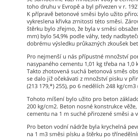
toho druhu v Evropě a byl přivezen v r. 1
K přípravě betonové směsi bylo užito přiro
vykreslena křivka zrnitosti této směsi. Zá
štěrku bylo zřejmo, že byla v směsi obsažen
mm) bylo 54,9% podle váhy, tedy nadbytečné
dobrému výsledku průkazných zkoušek beto
Pro nejmenší u nás přípustné množství por
nasypaného cementu 1,01 kg třeba na 1,0 
Takto zhotovená suchá betonová směs obs
se dalo již očekávati z množství pisku v 
(213 179,*) 255), po 6 nedělích 248 kg/cm3 
Tohoto míšení bylo užito pro beton základ
200 kg/cm2. Beton nosné konstrukce věže, 
cementu na 1 m suché přirozené směsi a v
Pro beton vodní nádrže byla krychelná pe
na 1 m3 směsi písku a štěrku po tříneděln