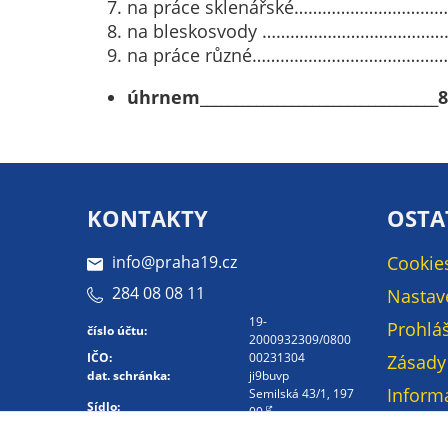
na práce sklenářské…………………………….
na bleskosvody ……………………………………
na práce různé……………………………………..
úhrnem_________________________________
KONTAKTY
OSTA
info@praha19.cz
Cookie
284 08 08 11
Nastav
19-
Prohláš
číslo účtu:
2000932309/0800
IČO:
00231304
Zásady
dat. schránka:
ji9buvp
Inform
Semilská 43/1, 197
Sídlo:
00
osobní
Kontakt -