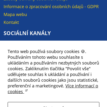
určujeme
Informace o zpracování osobních údajů - GDPR
počet návštěv
Mapa webu
a zdroje
návštěv našich
Kontakt
internetových
SOCIÁLNÍ KANÁLY
stránek. Data
získaná
Facebook
pomocí
těchto
Tento web používá soubory cookies 🍪.
YouTube
cookies
Používáním tohoto webu souhlasíte s
Instagram
zpracováváme
ukládáním a používáním nezbytných souborů
RSS
souhrnně, bez
cookies. Zakliknutím tlačítka "Povolit vše"
použití
udělujete souhlas k ukládání a používání i
identifikátorů,
dalších souborů cookies jako jsou statistické,
Kbely
které ukazují
preferenční a marketingové.
Více informací o
na konkrétní
cookies
Satalice
uživatelé
našeho webu.