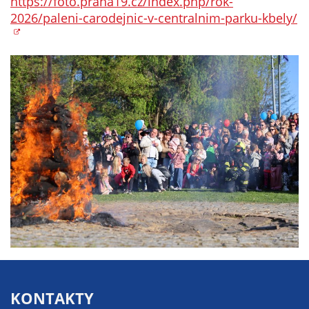
https://foto.praha19.cz/index.php/rok-
Technické
2026/paleni-carodejnic-v-centralnim-parku-kbely/
cookies
Technické
cookies jsou
nezbytné pro
správné
fungování
webu a všech
funkcí, které
nabízí.
Nepožadujeme
Váš souhlas s
využitím
technických
cookies na
našem webu. Z
tohoto důvodu
technické
KONTAKTY
cookies