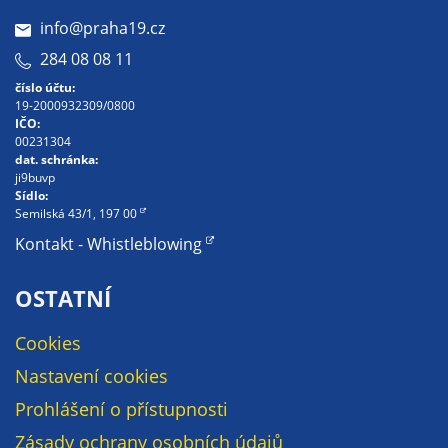
nemohou být
info@praha19.cz
individuálně
284 08 08 11
deaktivovány
nebo
číslo účtu:
aktivovány.
19-2000932309/0800
IČO:
00231304
dat. schránka:
Analytické
ji9buvp
Sídlo:
cookies
Semilská 43/1, 197 00
Analytické
Kontakt - Whistleblowing
cookies nám
umožňují
OSTATNÍ
měření
výkonu
Cookies
našeho webu
a našich
Nastavení cookies
reklamních
Prohlášení o přístupnosti
kampaní.
Zásady ochrany osobních údajů
Jejich pomocí