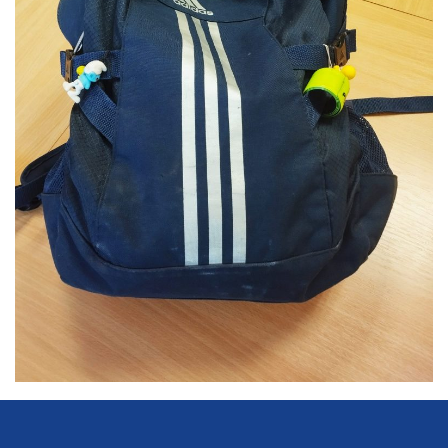
nemohou být
individuálně
deaktivovány
nebo
aktivovány.
Analytické
cookies
Analytické
cookies nám
umožňují
měření
výkonu
našeho webu
a našich
reklamních
kampaní.
Jejich pomocí