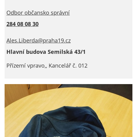
Technické
cookies
Odbor občansko správní
Technické
cookies jsou
284 08 08 30
nezbytné pro
správné
Ales.Liberda@praha19.cz
fungování
Hlavní budova Semilská 43/1
webu a všech
funkcí, které
Přízemí vpravo,, Kancelář č. 012
nabízí.
Nepožadujeme
Váš souhlas s
využitím
technických
cookies na
našem webu. Z
tohoto důvodu
technické
cookies