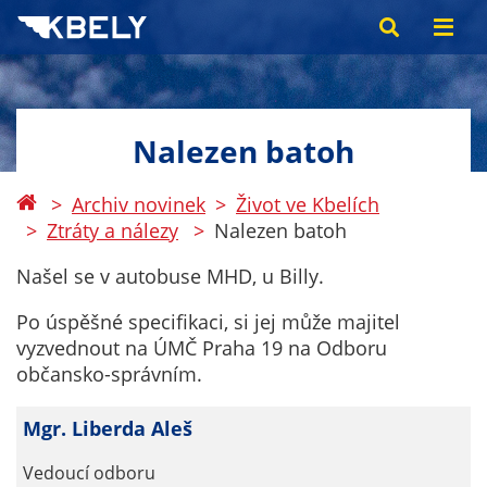
Nalezen batoh
Archiv novinek
Život ve Kbelích
Ztráty a nálezy
Nalezen batoh
Našel se v autobuse MHD, u Billy.
Po úspěšné specifikaci, si jej může majitel
vyzvednout na ÚMČ Praha 19 na Odboru
občansko-správním.
Mgr. Liberda Aleš
Vedoucí odboru