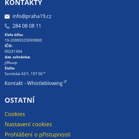
KONTAKTY
určujeme
počet návštěv
info@praha19.cz
a zdroje
284 08 08 11
návštěv našich
číslo účtu:
internetových
19-2000932309/0800
stránek. Data
IČO:
získaná
00231304
dat. schránka:
pomocí
ji9buvp
těchto
Sídlo:
cookies
Semilská 43/1, 197 00
zpracováváme
Kontakt - Whistleblowing
souhrnně, bez
použití
OSTATNÍ
identifikátorů,
které ukazují
Cookies
na konkrétní
Nastavení cookies
uživatelé
našeho webu.
Prohlášení o přístupnosti