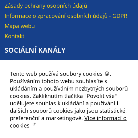
Pokud
Zásady ochrany osobních údajů
vypnete
Informace o zpracování osobních údajů - GDPR
používání
analytických
Mapa webu
cookies ve
Kontakt
vztahu k Vaší
návštěvě,
SOCIÁLNÍ KANÁLY
ztrácíme
možnost
Facebook
analýzy
Tento web používá soubory cookies 🍪.
YouTube
výkonu a
Používáním tohoto webu souhlasíte s
optimalizace
Instagram
ukládáním a používáním nezbytných souborů
našich
RSS
cookies. Zakliknutím tlačítka "Povolit vše"
opatření.
udělujete souhlas k ukládání a používání i
Kbely
dalších souborů cookies jako jsou statistické,
preferenční a marketingové.
Více informací o
Personalizované
cookies
soubory cookie
Satalice
Používáme rovněž