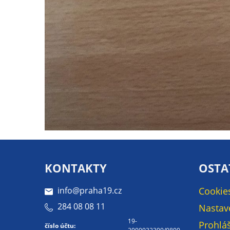
KONTAKTY
OSTA
info@praha19.cz
Cookie
284 08 08 11
Nastav
19-
Prohláš
číslo účtu: