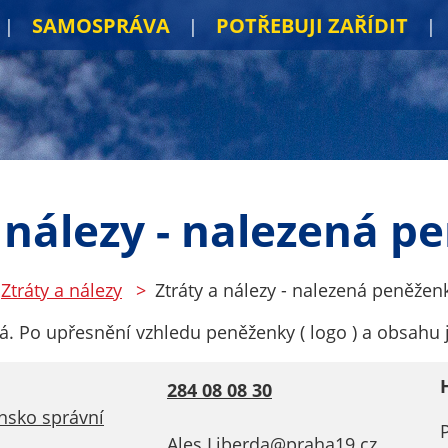
SAMOSPRÁVA
POTŘEBUJI ZAŘÍDIT
 nálezy - nalezená 
Ztráty a nálezy
Ztráty a nálezy - nalezená peněžen
á. Po upřesnění vzhledu peněženky ( logo ) a obsahu j
284 08 08 30
nsko správní
Ales.Liberda@praha19.cz