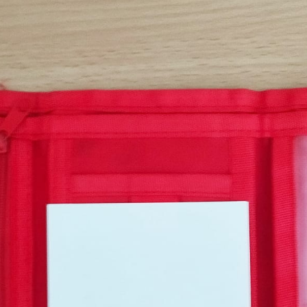
nemohou být
individuálně
deaktivovány
nebo
aktivovány.
Analytické
cookies
Analytické
cookies nám
umožňují
měření
výkonu
našeho webu
a našich
reklamních
kampaní.
Jejich pomocí