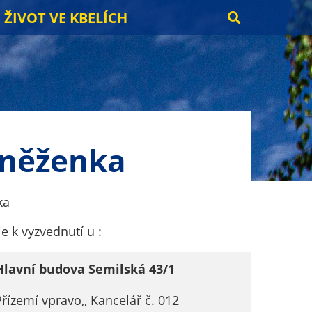
ŽIVOT VE KBELÍCH
peněženka
ka
e k vyzvednutí u :
Hlavní budova Semilská 43/1
Přízemí vpravo,, Kancelář č. 012