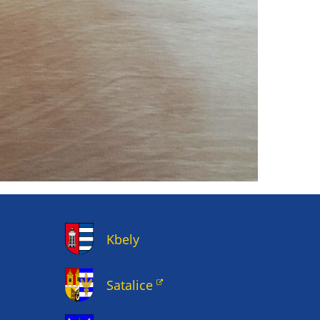
Kbely
Satalice