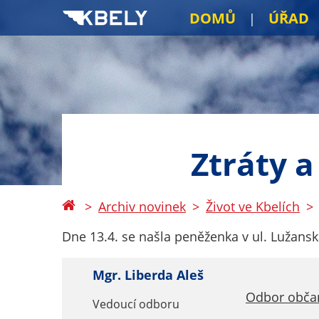
DOMŮ
ÚŘAD
Ztráty a
Archiv novinek
Život ve Kbelích
Dne 13.4. se našla peněženka v ul. Lužansk
Mgr. Liberda Aleš
Odbor obča
Vedoucí odboru