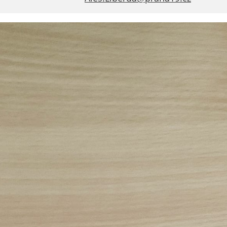
Technické
cookies
Technické
cookies jsou
nezbytné pro
správné
fungování
webu a všech
funkcí, které
nabízí.
Nepožadujeme
Váš souhlas s
využitím
technických
cookies na
našem webu. Z
tohoto důvodu
technické
cookies