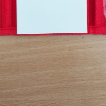
určujeme
počet návštěv
a zdroje
návštěv našich
internetových
stránek. Data
získaná
pomocí
těchto
cookies
zpracováváme
souhrnně, bez
použití
identifikátorů,
které ukazují
na konkrétní
uživatelé
našeho webu.