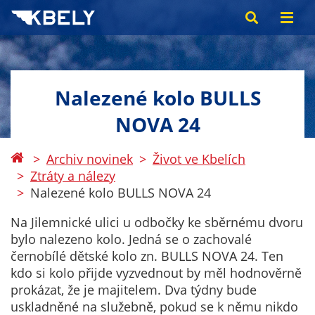
Nalezené kolo BULLS
NOVA 24
Archiv novinek
Život ve Kbelích
Ztráty a nálezy
Nalezené kolo BULLS NOVA 24
Na Jilemnické ulici u odbočky ke sběrnému dvoru
bylo nalezeno kolo. Jedná se o zachovalé
černobílé dětské kolo zn. BULLS NOVA 24. Ten
kdo si kolo přijde vyzvednout by měl hodnověrně
prokázat, že je majitelem. Dva týdny bude
uskladněné na služebně, pokud se k němu nikdo