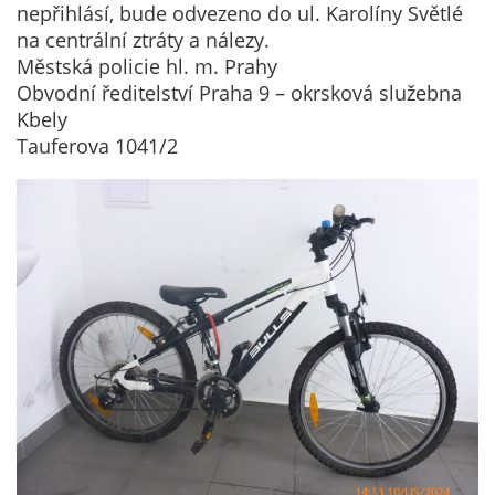
Technické
nepřihlásí, bude odvezeno do ul. Karolíny Světlé
cookies
na centrální ztráty a nálezy.
Technické
Městská policie hl. m. Prahy
cookies jsou
Obvodní ředitelství Praha 9 – okrsková služebna
nezbytné pro
Kbely
správné
Tauferova 1041/2
fungování
webu a všech
funkcí, které
nabízí.
Nepožadujeme
Váš souhlas s
využitím
technických
cookies na
našem webu. Z
tohoto důvodu
technické
cookies