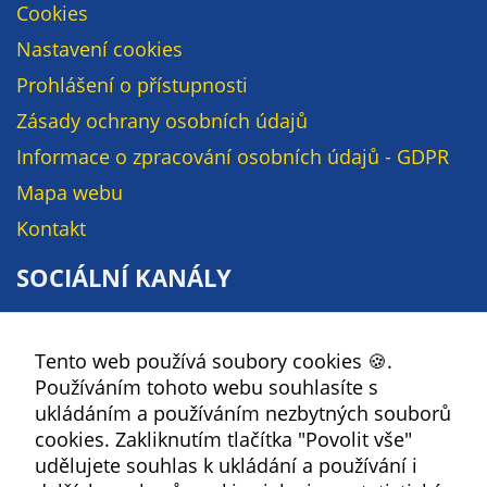
Cookies
určujeme
Nastavení cookies
počet návštěv
a zdroje
Prohlášení o přístupnosti
návštěv našich
Zásady ochrany osobních údajů
internetových
stránek. Data
Informace o zpracování osobních údajů - GDPR
získaná
Mapa webu
pomocí
Kontakt
těchto
cookies
SOCIÁLNÍ KANÁLY
zpracováváme
souhrnně, bez
Facebook
použití
Tento web používá soubory cookies 🍪.
identifikátorů,
YouTube
Používáním tohoto webu souhlasíte s
které ukazují
Instagram
ukládáním a používáním nezbytných souborů
na konkrétní
RSS
cookies. Zakliknutím tlačítka "Povolit vše"
uživatelé
udělujete souhlas k ukládání a používání i
našeho webu.