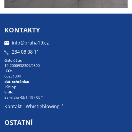
nemohou být
individuálně
deaktivovány
nebo
KONTAKTY
aktivovány.
info@praha19.cz
284 08 08 11
Analytické
cookies
číslo účtu:
19-2000932309/0800
Analytické
IČO:
cookies nám
00231304
umožňují
dat. schránka:
ji9buvp
měření
Sídlo:
výkonu
Semilská 43/1, 197 00
našeho webu
Kontakt - Whistleblowing
a našich
reklamních
OSTATNÍ
kampaní.
Jejich pomocí