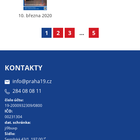
na našich
stránkách, tak na
10. března 2020
stránkách třetích
subjektů. Díky
1
2
3
…
5
tomu můžeme
vytvářet profily
založené na Vašich
zájmech, tak zvané
KONTAKTY
pseudonymizované
profily. Na základě
info@praha19.cz
těchto informací
není zpravidla
284 08 08 11
možná
číslo účtu:
bezprostřední
19-2000932309/0800
IČO:
identifikace Vaší
00231304
osoby, protože jsou
dat. schránka:
používány pouze
ji9buvp
Sídlo:
pseudonymizované
Semilská 43/1, 197 00