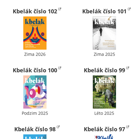
Technické
cookies
Kbelák číslo 102
Kbelák číslo 101
Technické
cookies jsou
nezbytné pro
správné
fungování
webu a všech
Zima 2026
Zima 2025
funkcí, které
nabízí.
Kbelák číslo 100
Kbelák číslo 99
Nepožadujeme
Váš souhlas s
využitím
technických
cookies na
našem webu. Z
Podzim 2025
Léto 2025
tohoto důvodu
technické
Kbelák číslo 98
Kbelák číslo 97
cookies