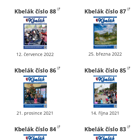
Pokud
vypnete
Kbelák číslo 88
Kbelák číslo 87
používání
analytických
cookies ve
vztahu k Vaší
návštěvě,
ztrácíme
25. března 2022
12. července 2022
možnost
analýzy
Kbelák číslo 86
Kbelák číslo 85
výkonu a
optimalizace
našich
opatření.
21. prosince 2021
14. října 2021
Personalizované
soubory cookie
Kbelák číslo 84
Kbelák číslo 83
Používáme rovněž