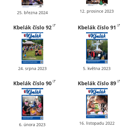
určujeme
12. prosince 2023
počet návštěv
25. března 2024
a zdroje
návštěv našich
Kbelák číslo 92
Kbelák číslo 91
internetových
stránek. Data
získaná
pomocí
těchto
cookies
24. srpna 2023
5. května 2023
zpracováváme
souhrnně, bez
Kbelák číslo 90
Kbelák číslo 89
použití
identifikátorů,
které ukazují
na konkrétní
uživatelé
našeho webu.
16. listopadu 2022
6. února 2023