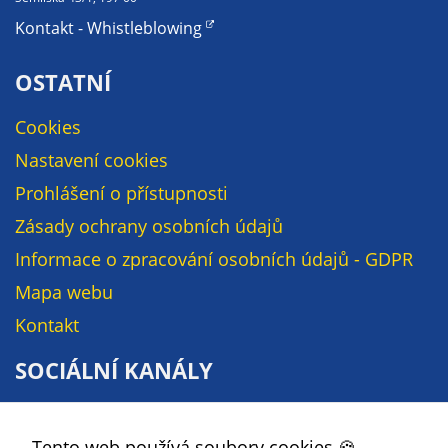
údaje. Pokud
Kontakt - Whistleblowing
nevyjádříte
souhlas, nebudete
OSTATNÍ
příjemcem obsahů
a reklam
přizpůsobených
Cookies
Vašim zájmům.
Nastavení cookies
Prohlášení o přístupnosti
Zásady ochrany osobních údajů
Informace o zpracování osobních údajů - GDPR
Mapa webu
Kontakt
SOCIÁLNÍ KANÁLY
Facebook
Tento web používá soubory cookies 🍪.