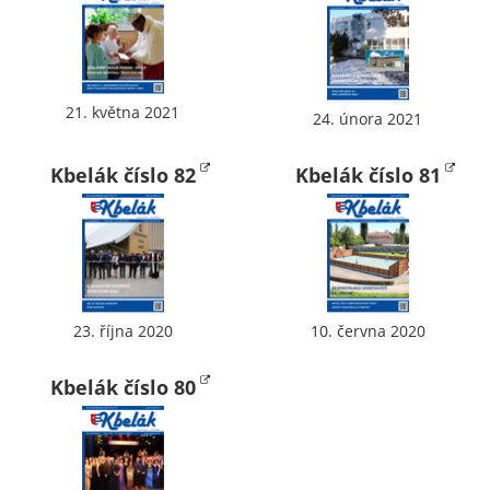
soubory cookie a
další technologie,
abychom
přizpůsobili naše
21. května 2021
webové stránky
24. února 2021
potřebám a
zájmům našich
Kbelák číslo 82
Kbelák číslo 81
návštěvníků.
Reklamní
cookies
Reklamní cookies
23. října 2020
10. června 2020
používáme my
nebo naši partneři,
Kbelák číslo 80
abychom Vám
mohli zobrazit
vhodné obsahy
nebo reklamy jak