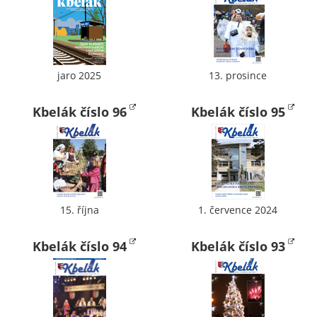
nemohou být
individuálně
deaktivovány
nebo
aktivovány.
jaro 2025
13. prosince
Kbelák číslo 96
Kbelák číslo 95
Analytické
cookies
Analytické
cookies nám
umožňují
15. října
1. července 2024
měření
výkonu
Kbelák číslo 94
Kbelák číslo 93
našeho webu
a našich
reklamních
kampaní.
Jejich pomocí