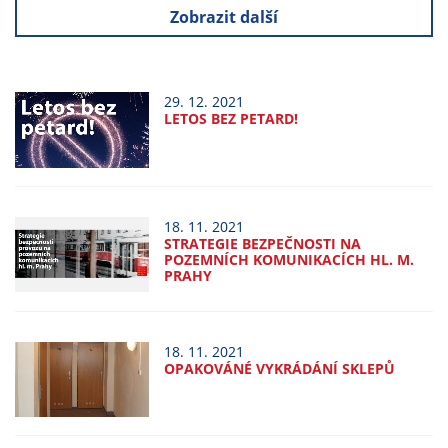
Technické
Zobrazit další
cookies
Technické
cookies jsou
nezbytné pro
29. 12. 2021
LETOS BEZ PETARD!
správné
fungování
webu a všech
funkcí, které
nabízí.
18. 11. 2021
Nepožadujeme
STRATEGIE BEZPEČNOSTI NA
POZEMNÍCH KOMUNIKACÍCH HL. M.
Váš souhlas s
PRAHY
využitím
technických
cookies na
18. 11. 2021
našem webu. Z
OPAKOVÁNÉ VYKRÁDÁNÍ SKLEPŮ
tohoto důvodu
technické
cookies