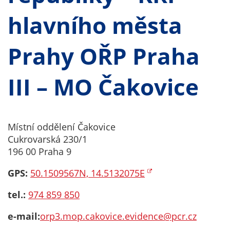
Technické
cookies
hlavního města
Technické
cookies jsou
Prahy
OŘP Praha
nezbytné pro
správné
fungování
III – MO Čakovice
webu a všech
funkcí, které
nabízí.
Nepožadujeme
Místní oddělení Čakovice
Váš souhlas s
Cukrovarská 230/1
využitím
196 00 Praha 9
technických
GPS:
50.1509567N, 14.5132075E
cookies na
našem webu. Z
tel.:
974 859 850
tohoto důvodu
technické
e-mail:
orp3.mop.cakovice.evidence@pcr.cz
cookies