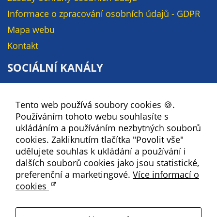
Pokud
Informace o zpracování osobních údajů - GDPR
vypnete
používání
Mapa webu
analytických
Kontakt
cookies ve
vztahu k Vaší
SOCIÁLNÍ KANÁLY
návštěvě,
ztrácíme
Facebook
možnost
Tento web používá soubory cookies 🍪.
YouTube
analýzy
Používáním tohoto webu souhlasíte s
výkonu a
Instagram
ukládáním a používáním nezbytných souborů
optimalizace
RSS
cookies. Zakliknutím tlačítka "Povolit vše"
našich
udělujete souhlas k ukládání a používání i
opatření.
dalších souborů cookies jako jsou statistické,
Kbely
preferenční a marketingové.
Více informací o
cookies
Personalizované
Satalice
soubory cookie
Používáme rovněž