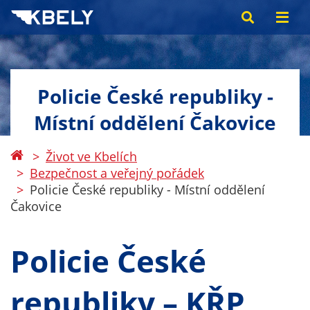
Policie České republiky -
Místní oddělení Čakovice
Život ve Kbelích
Bezpečnost a veřejný pořádek
Policie České republiky - Místní oddělení
Čakovice
Policie České
republiky – KŘP