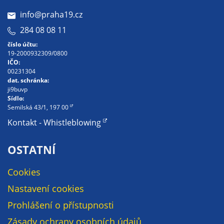
určujeme
info@praha19.cz
počet návštěv
284 08 08 11
a zdroje
číslo účtu:
návštěv našich
19-2000932309/0800
internetových
IČO:
stránek. Data
00231304
dat. schránka:
získaná
ji9buvp
pomocí
Sídlo:
těchto
Semilská 43/1, 197 00
cookies
Kontakt - Whistleblowing
zpracováváme
souhrnně, bez
OSTATNÍ
použití
identifikátorů,
Cookies
které ukazují
Nastavení cookies
na konkrétní
uživatelé
Prohlášení o přístupnosti
našeho webu.
Zásady ochrany osobních údajů