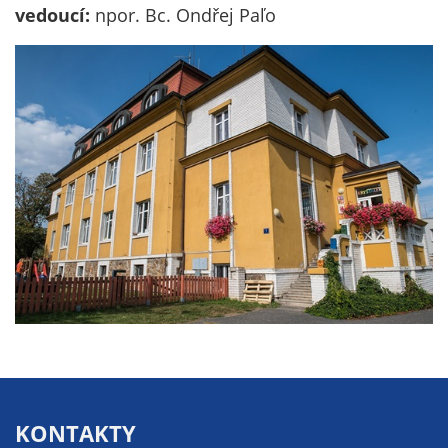
nemohou být
vedoucí:
npor. Bc. Ondřej Paľo
individuálně
deaktivovány
nebo
aktivovány.
Analytické
cookies
Analytické
cookies nám
umožňují
měření
výkonu
našeho webu
a našich
reklamních
kampaní.
KONTAKTY
Jejich pomocí