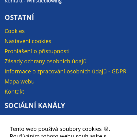
Kontakt - Whistleblowing
na našich
stránkách, tak na
OSTATNÍ
stránkách třetích
subjektů. Díky
Cookies
tomu můžeme
Nastavení cookies
vytvářet profily
Prohlášení o přístupnosti
založené na Vašich
zájmech, tak zvané
Zásady ochrany osobních údajů
pseudonymizované
Informace o zpracování osobních údajů - GDPR
profily. Na základě
těchto informací
Mapa webu
není zpravidla
Kontakt
možná
bezprostřední
SOCIÁLNÍ KANÁLY
identifikace Vaší
osoby, protože jsou
Facebook
používány pouze
Tento web používá soubory cookies 🍪.
YouTube
pseudonymizované
Používáním tohoto webu souhlasíte s