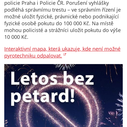
Pokud
policie Praha i Policie ČR. Porušení vyhlášky
vypnete
podléhá správnímu trestu – ve správním řízení je
používání
možné uložit fyzické, právnické nebo podnikající
analytických
fyzické osobě pokutu do 100 000 Kč. Na místě
cookies ve
mohou policisté a strážníci uložit pokutu do výše
vztahu k Vaší
10 000 Kč.
návštěvě,
Interaktivní mapa, která ukazuje, kde není možné
ztrácíme
pyrotechniku odpalovat.
možnost
analýzy
výkonu a
optimalizace
našich
opatření.
Personalizované
soubory cookie
Používáme rovněž