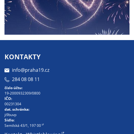
soubory cookie a
další technologie,
abychom
přizpůsobili naše
webové stránky
potřebám a
zájmům našich
návštěvníků.
KONTAKTY
info@praha19.cz
Reklamní
284 08 08 11
cookies
číslo účtu:
Reklamní cookies
19-2000932309/0800
používáme my
IČO:
00231304
nebo naši partneři,
dat. schránka:
abychom Vám
ji9buvp
mohli zobrazit
Sídlo:
Semilská 43/1, 197 00
vhodné obsahy
nebo reklamy jak