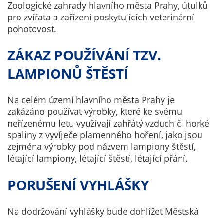
Zoologické zahrady hlavního města Prahy, útulků
určujeme
pro zvířata a zařízení poskytujících veterinární
počet návštěv
pohotovost.
a zdroje
návštěv našich
ZÁKAZ POUŽÍVÁNÍ TZV.
internetových
stránek. Data
LAMPIONŮ ŠTĚSTÍ
získaná
pomocí
Na celém území hlavního města Prahy je
těchto
zakázáno používat výrobky, které ke svému
cookies
neřízenému letu využívají zahřátý vzduch či horké
zpracováváme
spaliny z vyvíječe plamenného hoření, jako jsou
souhrnně, bez
zejména výrobky pod názvem lampiony štěstí,
použití
létající lampiony, létající štěstí, létající přání.
identifikátorů,
které ukazují
PORUŠENÍ VYHLÁŠKY
na konkrétní
uživatelé
našeho webu.
Na dodržování vyhlášky bude dohlížet Městská