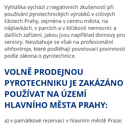
Technické
Vyhláška vychází z negativních zkušeností při
cookies
používání pyrotechnických výrobků v citlivých
Technické
částech Prahy, zejména v centru města, na
cookies jsou
náplavkách, v parcích a v blízkosti nemocnic a
nezbytné pro
dalších zařízení, jakou jsou například domovy pro
správné
seniory. Nevztahuje se však na profesionální
fungování
ohňostroje, které podléhají povolovací povinnosti
webu a všech
podle zákona o pyrotechnice.
funkcí, které
nabízí.
VOLNĚ PRODEJNOU
Nepožadujeme
Váš souhlas s
PYROTECHNIKU JE ZAKÁZÁNO
využitím
POUŽÍVAT NA ÚZEMÍ
technických
cookies na
HLAVNÍHO MĚSTA PRAHY:
našem webu. Z
tohoto důvodu
technické
a) v památkové rezervaci v hlavním městě Praze;
cookies