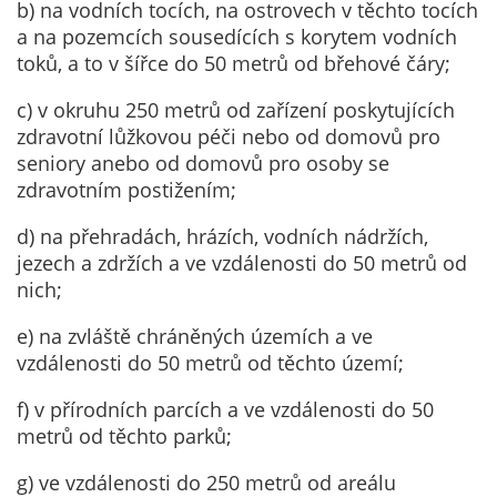
b) na vodních tocích, na ostrovech v těchto tocích
nemohou být
a na pozemcích sousedících s korytem vodních
individuálně
toků, a to v šířce do 50 metrů od břehové čáry;
deaktivovány
nebo
c) v okruhu 250 metrů od zařízení poskytujících
aktivovány.
zdravotní lůžkovou péči nebo od domovů pro
seniory anebo od domovů pro osoby se
zdravotním postižením;
Analytické
cookies
d) na přehradách, hrázích, vodních nádržích,
Analytické
jezech a zdržích a ve vzdálenosti do 50 metrů od
cookies nám
nich;
umožňují
měření
e) na zvláště chráněných územích a ve
výkonu
vzdálenosti do 50 metrů od těchto území;
našeho webu
f) v přírodních parcích a ve vzdálenosti do 50
a našich
metrů od těchto parků;
reklamních
kampaní.
g) ve vzdálenosti do 250 metrů od areálu
Jejich pomocí