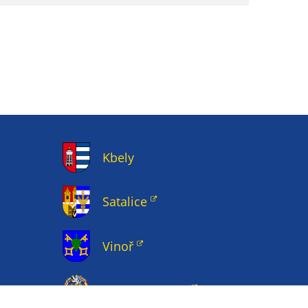
Kbely
Satalice
Vinoř
Magistrát HMP