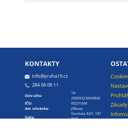
KONTAKTY
OSTA
info@praha19.cz
Cookie
284 08 08 11
Nastav
19-
Prohláš
číslo účtu:
2000932309/0800
IČO:
00231304
Zásady
dat. schránka:
ji9buvp
Inform
Semilská 43/1, 197
Sídlo:
00
osobní
Kontakt -