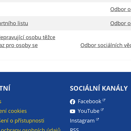
Technické
cookies
Odbor o
Technické
cookies jsou
tního listu
Odbor o
nezbytné pro
správné
řepravující osobu těžce
fungování
az pro osoby se
Odbor sociálních věc
webu a všech
funkcí, které
nabízí.
Nepožadujeme
Váš souhlas s
využitím
TNÍ
SOCIÁLNÍ KANÁLY
technických
cookies na
s
Facebook
našem webu. Z
ení cookies
YouTube
tohoto důvodu
technické
ení o přístupnosti
Instagram
cookies
 ochrany osobních údajů
RSS