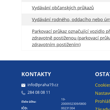
Vydávání občanských průkazů
Vydávání rodného, oddacího nebo úmr
Parkovací průkaz označující vozidlo p
zdravotně postiženou (parkovací průk
zdravotním postižením)
KONTAKTY
OSTA
info@praha19.cz
Cookie
284 08 08 11
Nastav
19-
Prohláš
číslo účtu:
2000932309/0800
IČO:
00231304
Zásady