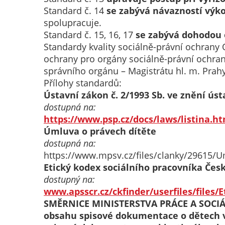
Standard č. 14
se zabývá návazností výko
spolupracuje.
Standard č. 15, 16, 17
se zabývá dohodou 
Standardy kvality sociálně-právní ochran
ochrany pro orgány sociálně-právní ochran
správního orgánu – Magistrátu hl. m. Prahy
Přílohy standardů:
Ústavní zákon č. 2/1993 Sb. ve znění ú
dostupná na:
https://www.psp.cz/docs/laws/listina.h
Úmluva o právech dítěte
dostupná na:
https://www.mpsv.cz/files/clanky/29615/U
Etický kodex sociálního pracovníka Čes
dostupný na:
www.apsscr.cz/ckfinder/userfiles/files/
SMĚRNICE MINISTERSTVA PRÁCE A SOCIÁLNÍ
obsahu spisové dokumentace o dětech v