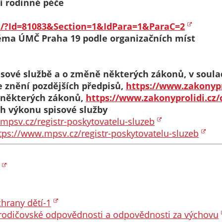
í rodinné péče
Pokud
vypnete
pi/?Id=81083&Section=1&IdPara=1&ParaC=2
používání
héma ÚMČ Praha 19 podle organizačních míst
analytických
cookies ve
vztahu k Vaší
pisové službě a o změně některých zákonů, v soula
návštěvě,
 znění pozdějších předpisů,
https://www.zakonypr
ztrácíme
ě některých zákonů,
https://www.zakonyprolidi.cz/
možnost
ch výkonu spisové služby
analýzy
mpsv.cz/registr-poskytovatelu-sluzeb
výkonu a
tps://www.mpsv.cz/registr-poskytovatelu-sluzeb
optimalizace
našich
opatření.
Personalizované
hrany dětí-1
soubory cookie
u rodičovské odpovědnosti a odpovědnosti za výchovu
Používáme rovněž