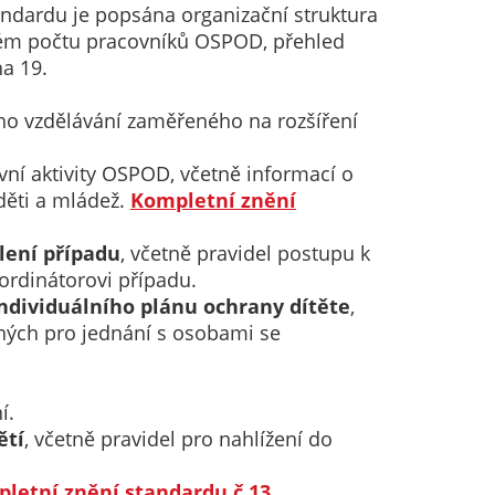
andardu je popsána organizační struktura
bném počtu pracovníků OSPOD, přehled
a 19.
ného vzdělávání zaměřeného na rozšíření
í aktivity OSPOD, včetně informací o
děti a mládež.
Kompletní znění
lení případu
, včetně pravidel postupu k
ordinátorovi případu.
individuálního plánu ochrany dítěte
,
bných pro jednání s osobami se
í.
ětí
, včetně pravidel pro nahlížení do
letní znění standardu č.13