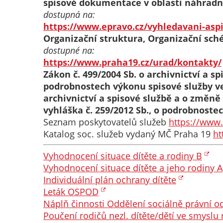
spisové dokumentace v oblasti náhradn
dostupná na:
https://www.epravo.cz/vyhledavani-as
Organizační struktura, Organizační sc
dostupné na:
https://www.praha19.cz/urad/kontakty/
Zákon č. 499/2004 Sb. o archivnictví a s
podrobnostech výkonu spisové služby ve
archivnictví a spisové službě a o změn
vyhláška č. 259/2012 Sb., o podrobnoste
Seznam poskytovatelů služeb
https://www.
Katalog soc. služeb vydaný MČ Praha 19
ht
Vyhodnocení situace dítěte a rodiny B
Vyhodnocení situace dítěte a jeho rodiny A
Individuální plán ochrany dítěte
Leták OSPOD
Náplň činnosti Oddělení sociálně právní oc
Poučení rodičů nezl. dítěte/dětí ve smysl