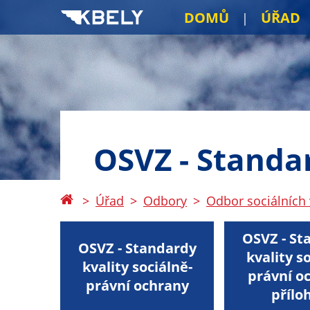
DOMŮ
ÚŘAD
OSVZ - Standa
Úřad
Odbory
Odbor sociálních 
OSVZ - St
OSVZ - Standardy
kvality s
kvality sociálně-
právní o
právní ochrany
přílo