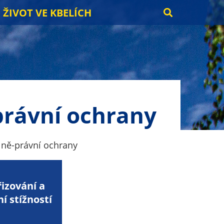
ŽIVOT VE KBELÍCH
právní ochrany
álně-právní ochrany
řizování a
í stížností