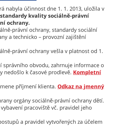
á nabyla účinnost dne 1. 1. 2013, uložila v
 standardy kvality sociálně-právní
vní ochrany.
álně-právní ochrany, standardy sociální
ny a technicko – provozní zajištění
álně-právní ochrany vešla v platnost od 1.
í správního obvodu, zahrnuje informace o
aby nedošlo k časové prodlevě.
Kompletní
smene příjmení klienta.
Odkaz na jmenný
rany orgány sociálně-právní ochrany dětí.
vybavení pracoviště vč. pravidel jeho
 postupů a pravidel vytvořených za účelem