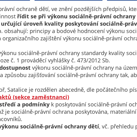
Technické
cookies
rávní ochraně dětí, ve znění pozdějších předpisů, kter
Technické
vinnost
řídit se při výkonu sociálně-právní ochrany
cookies jsou
 určující úroveň kvality poskytování sociálně-prá
nezbytné pro
b. obsahují: principy a bodové hodnocení výkonu soci
správné
 organizačního zajištění výkonu sociálně-právní ochra
fungování
webu a všech
ýkonu sociálně-právní ochrany standardy kvality soci
funkcí, které
oze č. 1 prováděcí vyhlášky č. 473/2012 Sb.
nabízí.
 dostupnost
výkonu sociálně-právní ochrany na územ
Nepožadujeme
i a způsobu zajišťování sociálně-právní ochrany tak, 
Váš souhlas s
využitím
ř, Satalice je rozdělen abecedně, dle počátečního pí
technických
ktů (sekce zaměstnanci)
cookies na
středí a podmínky
k poskytování sociálně-právní och
našem webu. Z
ž je sociálně-právní ochrana poskytována, materiální 
tohoto důvodu
acovníků.
technické
ýkonu sociálně-právní ochrany dětí
, vč. přehledu
cookies