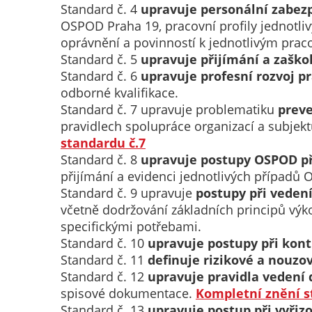
Standard č. 4
upravuje personální zabezp
OSPOD Praha 19, pracovní profily jednotl
oprávnění a povinností k jednotlivým pra
Standard č. 5
upravuje přijímání a zaško
Standard č. 6
upravuje profesní rozvoj p
odborné kvalifikace.
Standard č. 7
upravuje problematiku
prev
pravidlech spolupráce organizací a subjek
standardu č.7
Standard č. 8
upravuje postupy OSPOD při
přijímání a evidenci jednotlivých případů
Standard č. 9
upravuje
postupy při vedení
včetně dodržování základních principů výk
specifickými potřebami.
Standard č. 10
upravuje postupy při kont
Standard č. 11
definuje rizikové a nouzo
Standard č. 12
upravuje pravidla vedení 
spisové dokumentace.
Kompletní znění s
Standard č. 13
upravuje postup při vyřizo