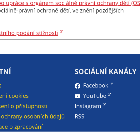
 spolupráce s orgánem sociálně právní ochrany dětí (
soubory cookie a
ciálně-právní ochraně dětí, ve znění pozdějších
další technologie,
abychom
přizpůsobili naše
tního podání stížnosti
webové stránky
potřebám a
zájmům našich
návštěvníků.
TNÍ
SOCIÁLNÍ KANÁLY
Reklamní
s
Facebook
cookies
Reklamní cookies
ení cookies
YouTube
používáme my
ení o přístupnosti
Instagram
nebo naši partneři,
 ochrany osobních údajů
RSS
abychom Vám
mohli zobrazit
ace o zpracování
vhodné obsahy
ch údajů - GDPR
nebo reklamy jak