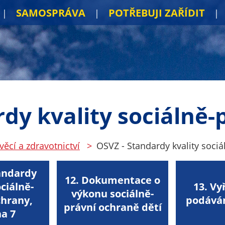
SAMOSPRÁVA
POTŘEBUJI ZAŘÍDIT
rdy kvality sociálně-
věcí a zdravotnictví
OSVZ - Standardy kvality soci
andardy
12. Dokumentace o
ociálně-
13. Vy
výkonu sociálně-
chrany,
podáván
právní ochraně dětí
ha 7