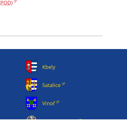
OSPOD)
Kbely
Satalice
Vinoř
Magistrát HMP