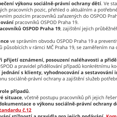
nemohou být
ečení výkonu sociálně-právní ochrany dětí
. Ve st
individuálně
ivých pracovních pozic, přehled o aktuálním a potře
deaktivovány
covním pozicím pracovníků zařazených do OSPOD Prah
nebo
lování
pracovníků OSPOD Praha 19.
aktivovány.
racovníků OSPOD Praha 19
, zajištění jejich průběž
ence
ve správním obvodu OSPOD Praha 19 a preventivn
Analytické
tů působících v rámci MČ Praha 19, se zaměřením na 
cookies
 přijetí oznámení, posouzení naléhavosti a přidě
Analytické
 OSPOD a pravidel přidělování případů konkrétnímu ko
cookies nám
 jednání s klienty, vyhodnocování a sestavování 
umožňují
onu sociálně-právní ochrany a zajištění služeb potře
měření
výkonu
role případů
.
našeho webu
vé situace
, včetně postupu pracovníků při jejich řešen
a našich
dokumentace o výkonu sociálně-právní ochrany d
reklamních
tandardu č.12
kampaní.
vání stížností a pravidla pro jejich podávání
Jejich pomocí
.
Komp