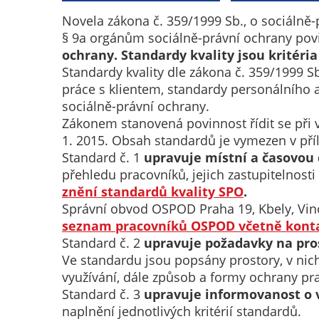
Novela zákona č. 359/1999 Sb., o sociálně-p
§ 9a orgánům sociálně-právní ochrany po
ochrany. Standardy kvality jsou kritéria
Standardy kvality dle zákona č. 359/1999 S
práce s klientem, standardy personálního a
sociálně-právní ochrany.
Zákonem stanovená povinnost řídit se při v
1. 2015. Obsah standardů je vymezen v příl
Standard č. 1
upravuje místní a časovou
přehledu pracovníků, jejich zastupitelnost
znění standardů kvality SPO
.
Správní obvod OSPOD Praha 19, Kbely, Vino
seznam pracovníků OSPOD včetně konta
Standard č. 2
upravuje požadavky na pro
Ve standardu jsou popsány prostory, v nich
využívání, dále způsob a formy ochrany pr
Standard č. 3
upravuje informovanost o v
naplnění jednotlivých kritérií standardů.