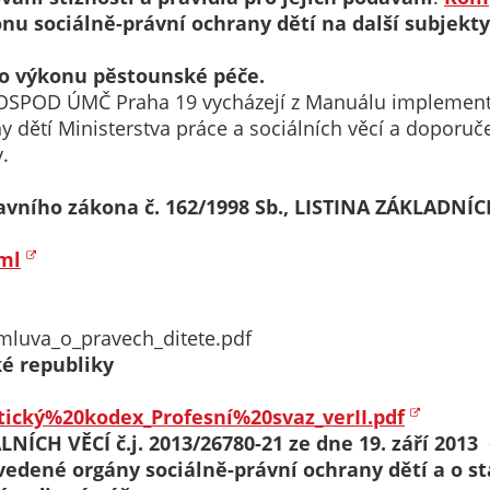
nu sociálně-právní ochrany dětí na další subjekty
určujeme
počet návštěv
o výkonu pěstounské péče.
a zdroje
y OSPOD ÚMČ Praha 19 vycházejí z Manuálu implementa
návštěv našich
y dětí Ministerstva práce a sociálních věcí a doporu
internetových
.
stránek. Data
získaná
stavního zákona č. 162/1998 Sb., LISTINA ZÁKLADN
pomocí
těchto
tml
cookies
zpracováváme
souhrnně, bez
mluva_o_pravech_ditete.pdf
použití
ké republiky
identifikátorů,
které ukazují
Etický%20kodex_Profesní%20svaz_verII.pdf
na konkrétní
CH VĚCÍ č.j. 2013/26780-21 ze dne 19. září 2013 
uživatelé
edené orgány sociálně-právní ochrany dětí a o s
našeho webu.