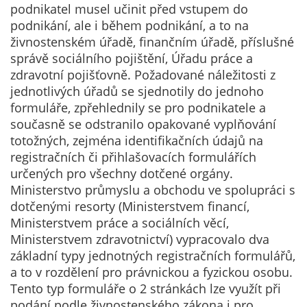
Pokud
podnikatel musel učinit před vstupem do
vypnete
podnikání, ale i během podnikání, a to na
používání
živnostenském úřadě, finančním úřadě, příslušné
analytických
správě sociálního pojištění, Úřadu práce a
cookies ve
zdravotní pojišťovně. Požadované náležitosti z
vztahu k Vaší
jednotlivých úřadů se sjednotily do jednoho
návštěvě,
formuláře, zpřehlednily se pro podnikatele a
ztrácíme
současně se odstranilo opakované vyplňování
možnost
totožných, zejména identifikačních údajů na
analýzy
registračních či přihlašovacích formulářích
výkonu a
určených pro všechny dotčené orgány.
optimalizace
Ministerstvo průmyslu a obchodu ve spolupráci s
našich
dotčenými resorty (Ministerstvem financí,
opatření.
Ministerstvem práce a sociálních věcí,
Ministerstvem zdravotnictví) vypracovalo dva
základní typy jednotných registračních formulářů,
Personalizované
a to v rozdělení pro právnickou a fyzickou osobu.
soubory cookie
Tento typ formuláře o 2 stránkách lze využít při
Používáme rovněž
podání podle živnostenského zákona i pro