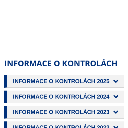
nemohou být
individuálně
deaktivovány
nebo
aktivovány.
Analytické
cookies
INFORMACE O KONTROLÁCH
Analytické
cookies nám
umožňují
INFORMACE O KONTROLÁCH 2025
měření
výkonu
INFORMACE O KONTROLÁCH 2024
našeho webu
a našich
INFORMACE O KONTROLÁCH 2023
reklamních
kampaní.
Jejich pomocí
INFORMACE O KONTROLÁCH 2022