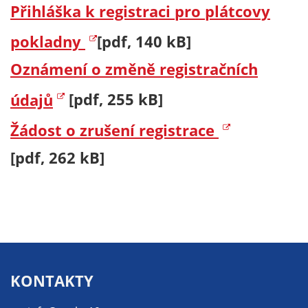
Přihláška k registraci pro plátcovy
pokladny
[pdf, 140 kB]
Oznámení o změně registračních
údajů
[pdf, 255 kB]
Žádost o zrušení registrace
[pdf, 262 kB]
KONTAKTY