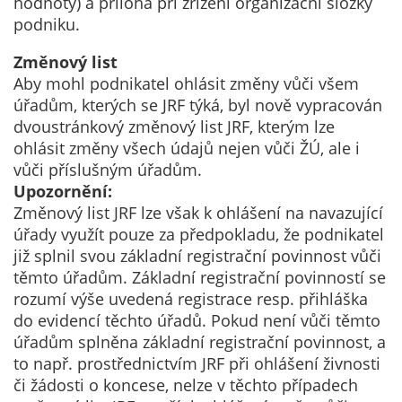
hodnoty) a příloha při zřízení organizační složky
podniku.
Změnový list
Aby mohl podnikatel ohlásit změny vůči všem
úřadům, kterých se JRF týká, byl nově vypracován
dvoustránkový změnový list JRF, kterým lze
ohlásit změny všech údajů nejen vůči ŽÚ, ale i
vůči příslušným úřadům.
Upozornění:
Změnový list JRF lze však k ohlášení na navazující
úřady využít pouze za předpokladu, že podnikatel
již splnil svou základní registrační povinnost vůči
těmto úřadům. Základní registrační povinností se
rozumí výše uvedená registrace resp. přihláška
do evidencí těchto úřadů. Pokud není vůči těmto
úřadům splněna základní registrační povinnost, a
to např. prostřednictvím JRF při ohlášení živnosti
či žádosti o koncese, nelze v těchto případech