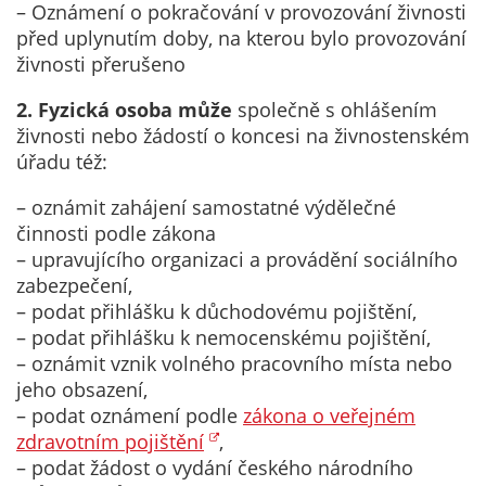
– Oznámení o pokračování v provozování živnosti
na našich
před uplynutím doby, na kterou bylo provozování
stránkách, tak na
živnosti přerušeno
stránkách třetích
subjektů. Díky
2. Fyzická osoba může
společně s ohlášením
tomu můžeme
živnosti nebo žádostí o koncesi na živnostenském
vytvářet profily
úřadu též:
založené na Vašich
zájmech, tak zvané
– oznámit zahájení samostatné výdělečné
pseudonymizované
činnosti podle zákona
profily. Na základě
– upravujícího organizaci a provádění sociálního
těchto informací
zabezpečení,
není zpravidla
– podat přihlášku k důchodovému pojištění,
možná
– podat přihlášku k nemocenskému pojištění,
bezprostřední
– oznámit vznik volného pracovního místa nebo
identifikace Vaší
jeho obsazení,
osoby, protože jsou
– podat oznámení podle
zákona o veřejném
používány pouze
zdravotním pojištění
,
pseudonymizované
– podat žádost o vydání českého národního