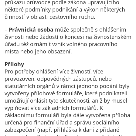
údaje. Pokud
průkazu průvodce podle zákona upravujícího
nevyjádříte
některé podmínky podnikání a výkon některých
souhlas, nebudete
činností v oblasti cestovního ruchu
.
příjemcem obsahů
– Právnická osoba
může společně s ohlášením
a reklam
živnosti nebo žádostí o koncesi na živnostenském
přizpůsobených
úřadu též oznámit vznik volného pracovního
Vašim zájmům.
místa nebo jeho obsazení.
Přílohy
Pro potřeby ohlášení více živností, více
provozoven, odpovědných zástupců, nebo
statutárních orgánů v rámci jednoho podání byly
vytvořeny přílohové formuláře, které podnikateli
umožňují ohlásit tyto skutečnosti, aniž by musel
vyplňovat více základních formulářů. K
základnímu formuláři byla dále vytvořena příloha
určená pro finanční úřad a správu sociálního
zabezpečení (např. přihláška k dani z přidané