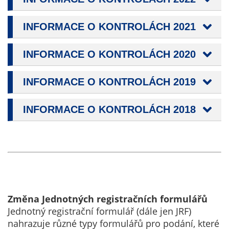
určujeme
počet návštěv
INFORMACE O KONTROLÁCH 2021
a zdroje
návštěv našich
INFORMACE O KONTROLÁCH 2020
internetových
stránek. Data
INFORMACE O KONTROLÁCH 2019
získaná
pomocí
těchto
INFORMACE O KONTROLÁCH 2018
cookies
zpracováváme
souhrnně, bez
použití
identifikátorů,
které ukazují
na konkrétní
Změna Jednotných registračních formulářů
uživatelé
Jednotný registrační formulář (dále jen JRF)
našeho webu.
nahrazuje různé typy formulářů pro podání, které