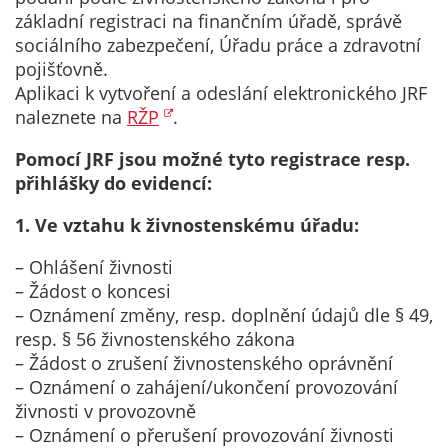
soubory cookie a
základní registraci na finančním úřadě, správě
další technologie,
sociálního zabezpečení, Úřadu práce a zdravotní
abychom
pojišťovně.
přizpůsobili naše
Aplikaci k vytvoření a odeslání elektronického JRF
webové stránky
naleznete na
RŽP
.
potřebám a
zájmům našich
Pomocí JRF jsou možné tyto registrace resp.
návštěvníků.
přihlášky do evidencí:
1. Ve vztahu k živnostenskému úřadu:
Reklamní
– Ohlášení živnosti
cookies
– Žádost o koncesi
Reklamní cookies
– Oznámení změny, resp. doplnění údajů dle § 49,
používáme my
resp. § 56 živnostenského zákona
nebo naši partneři,
– Žádost o zrušení živnostenského oprávnění
abychom Vám
– Oznámení o zahájení/ukončení provozování
mohli zobrazit
živnosti v provozovně
vhodné obsahy
– Oznámení o přerušení provozování živnosti
nebo reklamy jak