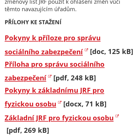
změnový list JRF použít k ohlášení změn vůči
těmto navazujícím úřadům.
PŘÍLOHY KE STAŽENÍ
Pokyny k příloze pro správu
sociálního zabezpečení
[doc, 125 kB]
Příloha pro správu sociálního
zabezpečení
[pdf, 248 kB]
Pokyny k základnímu JRF pro
fyzickou osobu
[docx, 71 kB]
Základní JRF pro fyzickou osobu
[pdf, 269 kB]