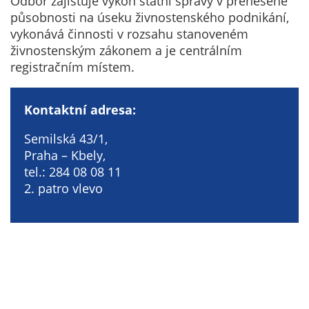
Odbor zajišťuje výkon státní správy v přenesené
Technické
působnosti na úseku živnostenského podnikání,
cookies
vykonává činnosti v rozsahu stanoveném
Technické
živnostenským zákonem a je centrálním
cookies jsou
registračním místem.
nezbytné pro
správné
fungování
Kontaktní adresa:
webu a všech
funkcí, které
Semilská 43/1,
nabízí.
Praha – Kbely,
Nepožadujeme
tel.: 284 08 08 11
Váš souhlas s
2. patro vlevo
využitím
technických
cookies na
našem webu. Z
tohoto důvodu
technické
cookies