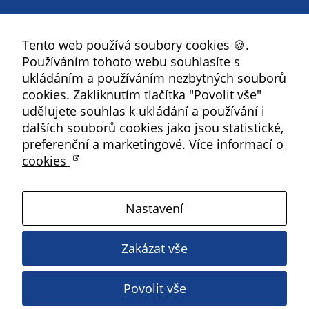
na našich
Facebook
stránkách, tak na
Tento web používá soubory cookies 🍪.
YouTube
stránkách třetích
Používáním tohoto webu souhlasíte s
subjektů. Díky
Instagram
ukládáním a používáním nezbytných souborů
tomu můžeme
RSS
cookies. Zakliknutím tlačítka "Povolit vše"
vytvářet profily
udělujete souhlas k ukládání a používání i
založené na Vašich
Kbely
dalších souborů cookies jako jsou statistické,
zájmech, tak zvané
preferenční a marketingové.
Více informací o
pseudonymizované
cookies
profily. Na základě
Satalice
těchto informací
není zpravidla
Nastavení
možná
Vinoř
bezprostřední
identifikace Vaší
Zakázat vše
Magistrát HMP
osoby, protože jsou
používány pouze
Povolit vše
Copyright ©
2026 Úřad městské části Praha 19
pseudonymizované