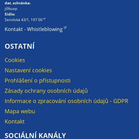
dat. schránka:
soubory cookie a
ji9buvp
další technologie,
Sídlo:
abychom
Semilská 43/1, 197 00
přizpůsobili naše
Kontakt - Whistleblowing
webové stránky
potřebám a
OSTATNÍ
zájmům našich
návštěvníků.
Cookies
Nastavení cookies
Reklamní
Prohlášení o přístupnosti
cookies
Zásady ochrany osobních údajů
Reklamní cookies
Informace o zpracování osobních údajů - GDPR
používáme my
nebo naši partneři,
Mapa webu
abychom Vám
Kontakt
mohli zobrazit
vhodné obsahy
SOCIÁLNÍ KANÁLY
nebo reklamy jak