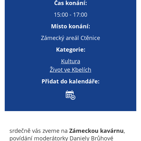
Technické
Čas konání:
cookies
15:00 - 17:00
Technické
cookies jsou
Místo konání:
nezbytné pro
Zámecký areál Ctěnice
správné
fungování
Kategorie:
webu a všech
Kultura
funkcí, které
nabízí.
Život ve Kbelích
Nepožadujeme
Přidat do kalendáře:
Váš souhlas s
využitím
technických
cookies na
našem webu. Z
tohoto důvodu
technické
srdečně vás zveme na
Zámeckou kavárnu
,
cookies
povídání moderátorky Daniely Brůhové