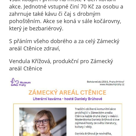
určujeme
akce. Jednotné vstupné činí 70 Kč za osobu a
počet návštěv
zahrnuje také kávu či čaj s drobným
a zdroje
pohoštěním. Akce se koná v sále kočárovny,
návštěv našich
který je bezbariérový.
internetových
S přáním všeho dobrého a za celý Zámecký
stránek. Data
areál Ctěnice zdraví,
získaná
pomocí
Vendula Křížová, produkční pro Zámecký
těchto
areál Ctěnice
cookies
zpracováváme
souhrnně, bez
použití
identifikátorů,
které ukazují
na konkrétní
uživatelé
našeho webu.