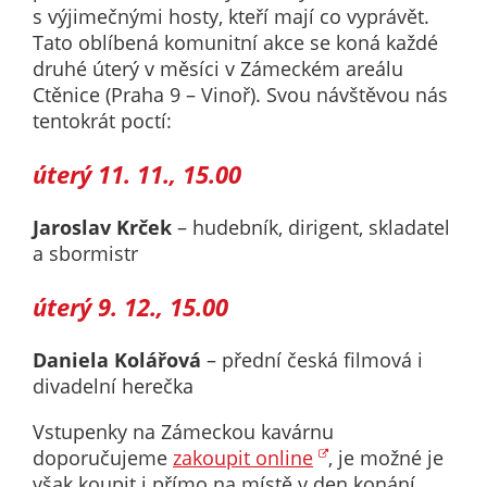
nemohou být
s výjimečnými hosty, kteří mají co vyprávět.
individuálně
Tato oblíbená komunitní akce se koná každé
deaktivovány
druhé úterý v měsíci v Zámeckém areálu
nebo
Ctěnice (Praha 9 – Vinoř). Svou návštěvou nás
aktivovány.
tentokrát poctí:
úterý 11. 11., 15.00
Analytické
cookies
Jaroslav Krček
– hudebník, dirigent, skladatel
Analytické
a sbormistr
cookies nám
umožňují
úterý 9. 12., 15.00
měření
výkonu
Daniela Kolářová
– přední česká filmová i
našeho webu
divadelní herečka
a našich
reklamních
Vstupenky na Zámeckou kavárnu
kampaní.
doporučujeme
zakoupit online
, je možné je
Jejich pomocí
však koupit i přímo na místě v den konání