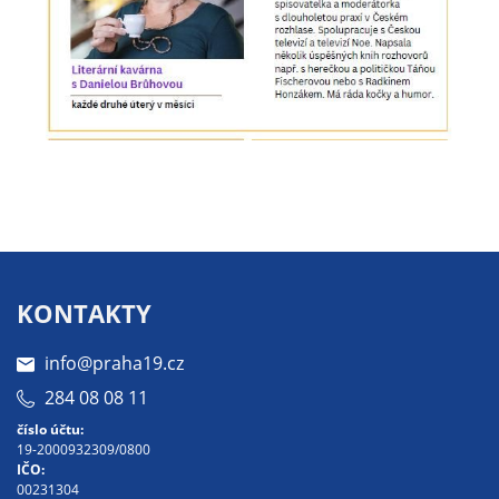
Pokud
vypnete
používání
analytických
cookies ve
vztahu k Vaší
návštěvě,
ztrácíme
možnost
analýzy
výkonu a
optimalizace
KONTAKTY
našich
opatření.
info@praha19.cz
284 08 08 11
Personalizované
číslo účtu:
19-2000932309/0800
soubory cookie
IČO:
Používáme rovněž
00231304