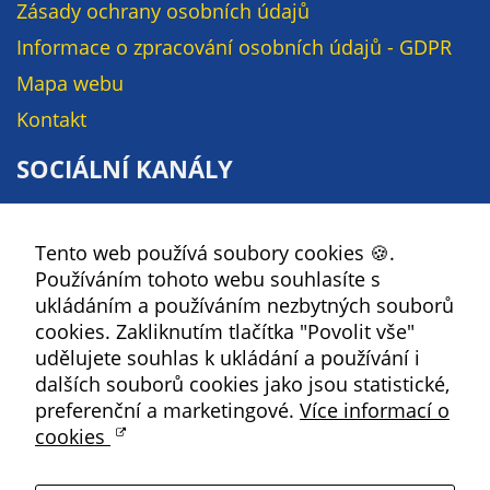
Pokud
Zásady ochrany osobních údajů
vypnete
Informace o zpracování osobních údajů - GDPR
používání
Mapa webu
analytických
cookies ve
Kontakt
vztahu k Vaší
návštěvě,
SOCIÁLNÍ KANÁLY
ztrácíme
možnost
Facebook
analýzy
Tento web používá soubory cookies 🍪.
YouTube
výkonu a
Používáním tohoto webu souhlasíte s
Instagram
optimalizace
ukládáním a používáním nezbytných souborů
našich
RSS
cookies. Zakliknutím tlačítka "Povolit vše"
opatření.
udělujete souhlas k ukládání a používání i
dalších souborů cookies jako jsou statistické,
Kbely
preferenční a marketingové.
Více informací o
Personalizované
cookies
soubory cookie
Satalice
Používáme rovněž