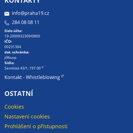
určujeme
info@praha19.cz
počet návštěv
a zdroje
284 08 08 11
návštěv našich
číslo účtu:
internetových
19-2000932309/0800
stránek. Data
IČO:
00231304
získaná
dat. schránka:
pomocí
ji9buvp
těchto
Sídlo:
Semilská 43/1, 197 00
cookies
Kontakt - Whistleblowing
zpracováváme
souhrnně, bez
použití
OSTATNÍ
identifikátorů,
které ukazují
Cookies
na konkrétní
Nastavení cookies
uživatelé
Prohlášení o přístupnosti
našeho webu.