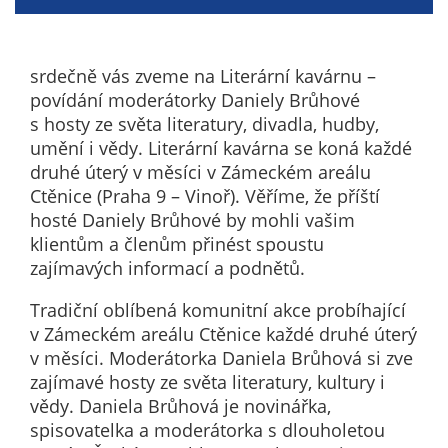
nemohou být
individuálně
deaktivovány
srdečně vás zveme na Literární kavárnu –
nebo
povídání moderátorky Daniely Brůhové
aktivovány.
s hosty ze světa literatury, divadla, hudby,
umění i vědy. Literární kavárna se koná každé
druhé úterý v měsíci v Zámeckém areálu
Analytické
Ctěnice (Praha 9 – Vinoř). Věříme, že příští
cookies
hosté Daniely Brůhové by mohli vašim
Analytické
klientům a členům přinést spoustu
cookies nám
zajímavých informací a podnětů.
umožňují
měření
Tradiční oblíbená komunitní akce probíhající
výkonu
v Zámeckém areálu Ctěnice každé druhé úterý
našeho webu
v měsíci. Moderátorka Daniela Brůhová si zve
a našich
zajímavé hosty ze světa literatury, kultury i
reklamních
vědy. Daniela Brůhová je novinářka,
kampaní.
spisovatelka a moderátorka s dlouholetou
Jejich pomocí