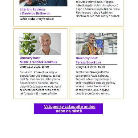
soubory cookie a
další technologie,
abychom
přizpůsobili naše
webové stránky
potřebám a
zájmům našich
návštěvníků.
Reklamní
cookies
Reklamní cookies
používáme my
nebo naši partneři,
abychom Vám
mohli zobrazit
vhodné obsahy
nebo reklamy jak