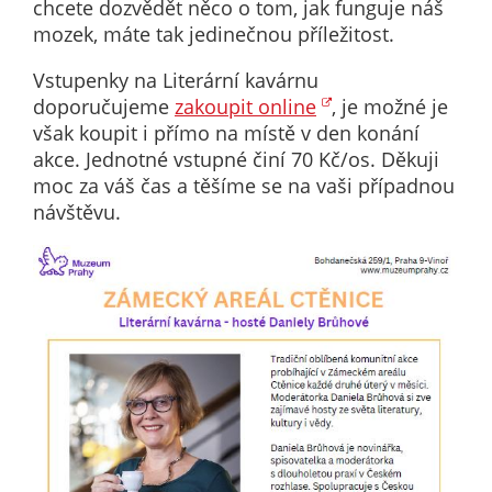
Pokud
chcete dozvědět něco o tom, jak funguje náš
vypnete
mozek, máte tak jedinečnou příležitost.
používání
Vstupenky na Literární kavárnu
analytických
doporučujeme
zakoupit online
, je možné je
cookies ve
však koupit i přímo na místě v den konání
vztahu k Vaší
akce. Jednotné vstupné činí 70 Kč/os. Děkuji
návštěvě,
moc za váš čas a těšíme se na vaši případnou
ztrácíme
návštěvu.
možnost
analýzy
výkonu a
optimalizace
našich
opatření.
Personalizované
soubory cookie
Používáme rovněž