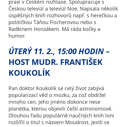
praxí v Českém rozhlase. Spolupracuje s
určujeme
Českou televizí a televizí Noe. Napsala několik
počet návštěv
úspěšných knih rozhovorů např. s herečkou a
a zdroje
političkou Táňou Fischerovou nebo s
návštěv našich
Radkinem Honzákem. Má ráda kočky a
internetových
humor.
stránek. Data
získaná
ÚTERÝ 11. 2., 15:00 HODIN –
pomocí
HOST MUDR. FRANTIŠEK
těchto
cookies
KOUKOLÍK
zpracováváme
souhrnně, bez
použití
Pan doktor Koukolík se celý život zabývá
identifikátorů,
popularizací věd o mozku, za což obdržel
které ukazují
mnoho cen. Jeho jméno dokonce nese
na konkrétní
planetka, kterou objevili čeští astronomové.
uživatelé
Dlouhou řadu populárně naučných knih loni
našeho webu.
rozšířil o titul s názvem Moudrost. Jestli se