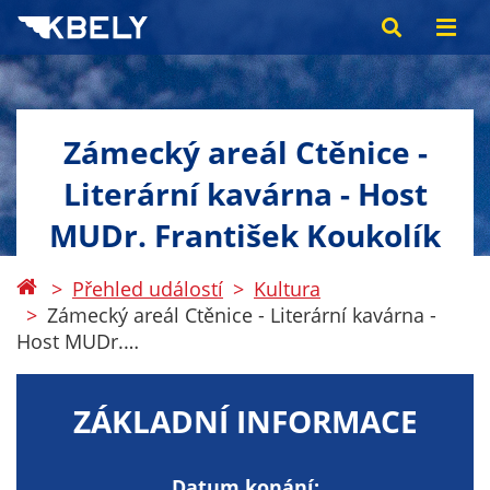
Zámecký areál Ctěnice -
Literární kavárna - Host
MUDr. František Koukolík
Přehled událostí
Kultura
Zámecký areál Ctěnice - Literární kavárna -
Host MUDr.…
ZÁKLADNÍ INFORMACE
Datum konání: