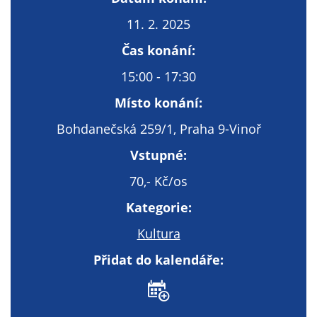
Technické
cookies
11. 2. 2025
Technické
Čas konání:
cookies jsou
nezbytné pro
15:00 - 17:30
správné
Místo konání:
fungování
webu a všech
Bohdanečská 259/1, Praha 9-Vinoř
funkcí, které
Vstupné:
nabízí.
Nepožadujeme
70,- Kč/os
Váš souhlas s
využitím
Kategorie:
technických
Kultura
cookies na
našem webu. Z
Přidat do kalendáře:
tohoto důvodu
technické
cookies