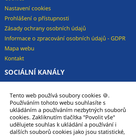
údaje. Pokud
Nastavení cookies
nevyjádříte
souhlas, nebudete
Prohlášení o přístupnosti
příjemcem obsahů
Zásady ochrany osobních údajů
a reklam
Informace o zpracování osobních údajů - GDPR
přizpůsobených
Vašim zájmům.
Mapa webu
Kontakt
SOCIÁLNÍ KANÁLY
Facebook
Tento web používá soubory cookies 🍪.
YouTube
Používáním tohoto webu souhlasíte s
Instagram
ukládáním a používáním nezbytných souborů
RSS
cookies. Zakliknutím tlačítka "Povolit vše"
udělujete souhlas k ukládání a používání i
Kbely
dalších souborů cookies jako jsou statistické,