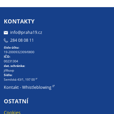
na našich
stránkách, tak na
stránkách třetích
KONTAKTY
subjektů. Díky
tomu můžeme
info@praha19.cz
vytvářet profily
284 08 08 11
založené na Vašich
číslo účtu:
zájmech, tak zvané
19-2000932309/0800
pseudonymizované
IČO:
profily. Na základě
00231304
dat. schránka:
těchto informací
ji9buvp
není zpravidla
Sídlo:
možná
Semilská 43/1, 197 00
bezprostřední
Kontakt - Whistleblowing
identifikace Vaší
osoby, protože jsou
OSTATNÍ
používány pouze
pseudonymizované
Cookies