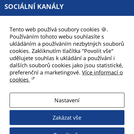
soubory cookie a
SOCIÁLNÍ KANÁLY
další technologie,
abychom
Facebook
přizpůsobili naše
Tento web používá soubory cookies 🍪.
YouTube
webové stránky
Používáním tohoto webu souhlasíte s
Instagram
potřebám a
ukládáním a používáním nezbytných souborů
zájmům našich
RSS
cookies. Zakliknutím tlačítka "Povolit vše"
návštěvníků.
udělujete souhlas k ukládání a používání i
Kbely
dalších souborů cookies jako jsou statistické,
preferenční a marketingové.
Více informací o
Reklamní
cookies
cookies
Satalice
Reklamní cookies
používáme my
Nastavení
Vinoř
nebo naši partneři,
abychom Vám
Zakázat vše
mohli zobrazit
Magistrát HMP
vhodné obsahy
nebo reklamy jak