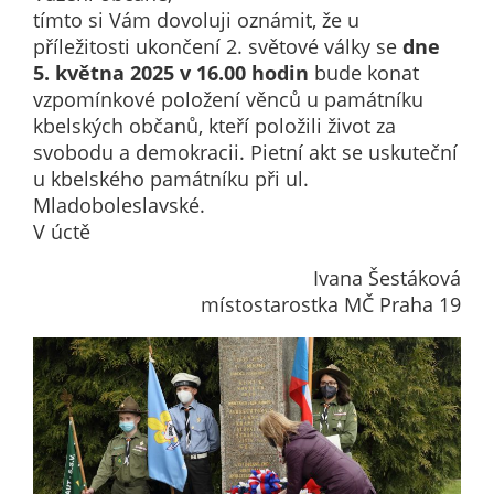
nemohou být
tímto si Vám dovoluji oznámit, že u
individuálně
příležitosti ukončení 2. světové války se
dne
deaktivovány
5. května 2025 v 16.00 hodin
bude konat
nebo
vzpomínkové položení věnců u památníku
aktivovány.
kbelských občanů, kteří položili život za
svobodu a demokracii. Pietní akt se uskuteční
u kbelského památníku při ul.
Analytické
Mladoboleslavské.
cookies
V úctě
Analytické
Ivana Šestáková
cookies nám
místostarostka MČ Praha 19
umožňují
měření
výkonu
našeho webu
a našich
reklamních
kampaní.
Jejich pomocí