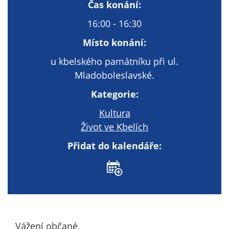
Technické
Čas konání:
cookies
16:00 - 16:30
Technické
cookies jsou
Místo konání:
nezbytné pro
u kbelského památníku při ul.
správné
Mladoboleslavské.
fungování
webu a všech
Kategorie:
funkcí, které
nabízí.
Kultura
Nepožadujeme
Život ve Kbelích
Váš souhlas s
Přidat do kalendáře:
využitím
technických
cookies na
našem webu. Z
tohoto důvodu
technické
cookies
Vážení občané,