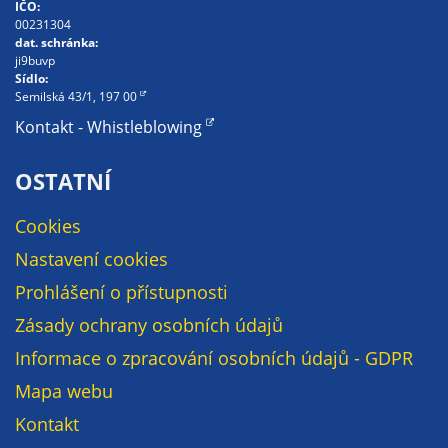
Pokud
IČO:
00231304
vypnete
dat. schránka:
používání
ji9buvp
analytických
Sídlo:
Semilská 43/1, 197 00
cookies ve
vztahu k Vaší
Kontakt - Whistleblowing
návštěvě,
ztrácíme
OSTATNÍ
možnost
analýzy
Cookies
výkonu a
Nastavení cookies
optimalizace
Prohlášení o přístupnosti
našich
opatření.
Zásady ochrany osobních údajů
Informace o zpracování osobních údajů - GDPR
Personalizované
Mapa webu
soubory cookie
Kontakt
Používáme rovněž