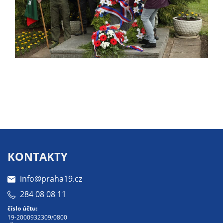
určujeme
počet návštěv
a zdroje
návštěv našich
internetových
stránek. Data
získaná
pomocí
těchto
cookies
zpracováváme
souhrnně, bez
použití
KONTAKTY
identifikátorů,
které ukazují
info@praha19.cz
na konkrétní
284 08 08 11
uživatelé
číslo účtu:
našeho webu.
19-2000932309/0800