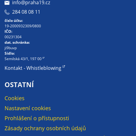
Pokud
info@praha19.cz
vypnete
284 08 08 11
používání
číslo účtu:
analytických
19-2000932309/0800
cookies ve
IČO:
00231304
vztahu k Vaší
dat. schránka:
návštěvě,
ji9buvp
ztrácíme
Sídlo:
Semilská 43/1, 197 00
možnost
analýzy
Kontakt - Whistleblowing
výkonu a
optimalizace
OSTATNÍ
našich
opatření.
Cookies
Nastavení cookies
Personalizované
Prohlášení o přístupnosti
soubory cookie
Zásady ochrany osobních údajů
Používáme rovněž