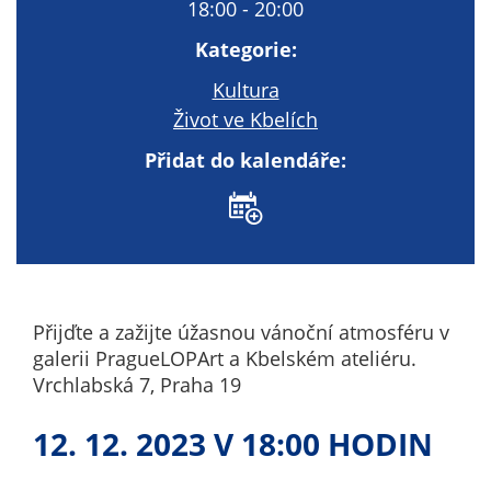
Technické
18:00 - 20:00
cookies
Kategorie:
Technické
cookies jsou
Kultura
nezbytné pro
Život ve Kbelích
správné
Přidat do kalendáře:
fungování
webu a všech
funkcí, které
nabízí.
Nepožadujeme
Váš souhlas s
využitím
Přijďte a zažijte úžasnou vánoční atmosféru v
technických
galerii PragueLOPArt a Kbelském ateliéru.
cookies na
Vrchlabská 7, Praha 19
našem webu. Z
tohoto důvodu
12. 12. 2023 V 18:00 HODIN
technické
cookies