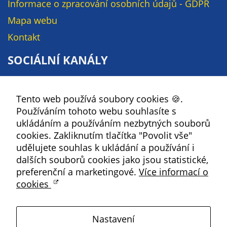
Informace o zpracování osobních údajů - GDPR
soubory cookie a
další technologie,
Mapa webu
abychom
Kontakt
přizpůsobili naše
webové stránky
SOCIÁLNÍ KANÁLY
potřebám a
zájmům našich
Facebook
návštěvníků.
Tento web používá soubory cookies 🍪.
YouTube
Používáním tohoto webu souhlasíte s
Instagram
ukládáním a používáním nezbytných souborů
Reklamní
RSS
cookies. Zakliknutím tlačítka "Povolit vše"
cookies
udělujete souhlas k ukládání a používání i
Reklamní cookies
Kbely
dalších souborů cookies jako jsou statistické,
používáme my
preferenční a marketingové.
Více informací o
nebo naši partneři,
cookies
abychom Vám
Satalice
mohli zobrazit
vhodné obsahy
Nastavení
Vinoř
nebo reklamy jak