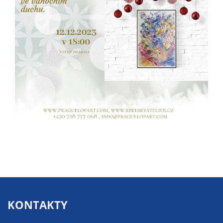
určujeme
počet návštěv
a zdroje
návštěv našich
internetových
stránek. Data
získaná
pomocí
těchto
cookies
zpracováváme
souhrnně, bez
použití
identifikátorů,
které ukazují
na konkrétní
uživatelé
KONTAKTY
našeho webu.