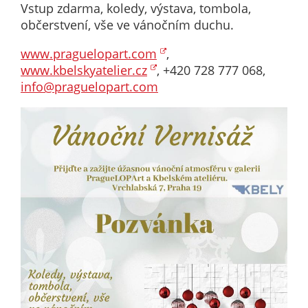
Vstup zdarma, koledy, výstava, tombola,
nemohou být
občerstvení, vše ve vánočním duchu.
individuálně
deaktivovány
www.praguelopart.com
,
nebo
www.kbelskyatelier.cz
, +420 728 777 068,
aktivovány.
info@praguelopart.com
Analytické
cookies
Analytické
cookies nám
umožňují
měření
výkonu
našeho webu
a našich
reklamních
kampaní.
Jejich pomocí