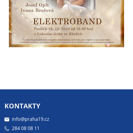
Pokud
vypnete
používání
analytických
cookies ve
vztahu k Vaší
návštěvě,
ztrácíme
možnost
analýzy
výkonu a
optimalizace
našich
opatření.
KONTAKTY
Personalizované
info@praha19.cz
soubory cookie
284 08 08 11
Používáme rovněž