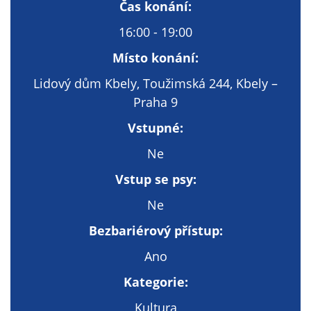
Technické
Čas konání:
cookies
16:00 - 19:00
Technické
cookies jsou
Místo konání:
nezbytné pro
Lidový dům Kbely, Toužimská 244, Kbely –
správné
Praha 9
fungování
webu a všech
Vstupné:
funkcí, které
nabízí.
Ne
Nepožadujeme
Vstup se psy:
Váš souhlas s
využitím
Ne
technických
Bezbariérový přístup:
cookies na
našem webu. Z
Ano
tohoto důvodu
Kategorie:
technické
cookies
Kultura