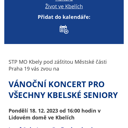
nemohou být
Život ve Kbelích
individuálně
Přidat do kalendáře:
deaktivovány
nebo
aktivovány.
Analytické
cookies
STP MO Kbely pod záštitou Městské části
Analytické
Praha 19 vás zvou na
cookies nám
umožňují
VÁNOČNÍ KONCERT PRO
měření
výkonu
VŠECHNY KBELSKÉ SENIORY
našeho webu
a našich
Pondělí 18. 12. 2023 od 16:00 hodin v
reklamních
Lidovém domě ve Kbelích
kampaní.
Jejich pomocí