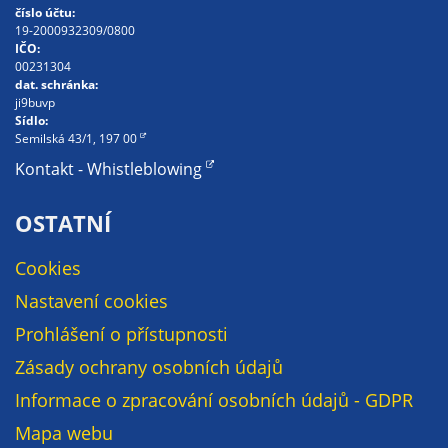
soubory cookie a
číslo účtu:
19-2000932309/0800
další technologie,
IČO:
abychom
00231304
přizpůsobili naše
dat. schránka:
ji9buvp
webové stránky
Sídlo:
potřebám a
Semilská 43/1, 197 00
zájmům našich
Kontakt - Whistleblowing
návštěvníků.
OSTATNÍ
Reklamní
Cookies
cookies
Nastavení cookies
Reklamní cookies
používáme my
Prohlášení o přístupnosti
nebo naši partneři,
Zásady ochrany osobních údajů
abychom Vám
mohli zobrazit
Informace o zpracování osobních údajů - GDPR
vhodné obsahy
Mapa webu
nebo reklamy jak