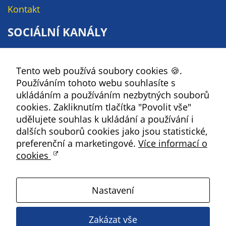
Kontakt
na našich
stránkách, tak na
SOCIÁLNÍ KANÁLY
stránkách třetích
subjektů. Díky
Facebook
tomu můžeme
Tento web používá soubory cookies 🍪.
YouTube
vytvářet profily
Používáním tohoto webu souhlasíte s
založené na Vašich
Instagram
ukládáním a používáním nezbytných souborů
zájmech, tak zvané
RSS
cookies. Zakliknutím tlačítka "Povolit vše"
pseudonymizované
udělujete souhlas k ukládání a používání i
profily. Na základě
Kbely
dalších souborů cookies jako jsou statistické,
těchto informací
preferenční a marketingové.
Více informací o
není zpravidla
cookies
možná
Satalice
bezprostřední
identifikace Vaší
Nastavení
osoby, protože jsou
Vinoř
používány pouze
pseudonymizované
Zakázat vše