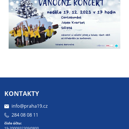
určujeme
počet návštěv
a zdroje
návštěv našich
internetových
stránek. Data
získaná
pomocí
těchto
cookies
zpracováváme
souhrnně, bez
použití
KONTAKTY
identifikátorů,
které ukazují
info@praha19.cz
na konkrétní
284 08 08 11
uživatelé
našeho webu.
číslo účtu:
19-2000932309/0800