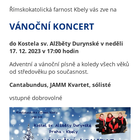
nemohou být
Římskokatolická farnost Kbely vás zve na
individuálně
deaktivovány
VÁNOČNÍ KONCERT
nebo
aktivovány.
do Kostela sv. Alžběty Durynské v neděli
17. 12. 2023 v 17:00 hodin
Analytické
cookies
Adventní a vánoční písně a koledy všech věků
od středověku po současnost.
Analytické
cookies nám
Cantabundus, JAMM Kvartet, sólisté
umožňují
měření
vstupné dobrovolné
výkonu
našeho webu
a našich
reklamních
kampaní.
Jejich pomocí