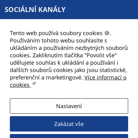
soubory cookie a
SOCIÁLNÍ KANÁLY
další technologie,
abychom
Facebook
přizpůsobili naše
Tento web používá soubory cookies 🍪.
YouTube
webové stránky
Používáním tohoto webu souhlasíte s
potřebám a
Instagram
ukládáním a používáním nezbytných souborů
zájmům našich
RSS
cookies. Zakliknutím tlačítka "Povolit vše"
návštěvníků.
udělujete souhlas k ukládání a používání i
Kbely
dalších souborů cookies jako jsou statistické,
preferenční a marketingové.
Více informací o
Reklamní
cookies
cookies
Satalice
Reklamní cookies
používáme my
Nastavení
nebo naši partneři,
Vinoř
abychom Vám
mohli zobrazit
Zakázat vše
Magistrát HMP
vhodné obsahy
nebo reklamy jak