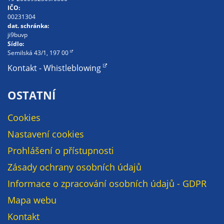
Pokud
IČO:
vypnete
00231304
používání
dat. schránka:
ji9buvp
analytických
Sídlo:
cookies ve
Semilská 43/1, 197 00
vztahu k Vaší
Kontakt - Whistleblowing
návštěvě,
ztrácíme
OSTATNÍ
možnost
analýzy
Cookies
výkonu a
Nastavení cookies
optimalizace
našich
Prohlášení o přístupnosti
opatření.
Zásady ochrany osobních údajů
Informace o zpracování osobních údajů - GDPR
Personalizované
Mapa webu
soubory cookie
Kontakt
Používáme rovněž