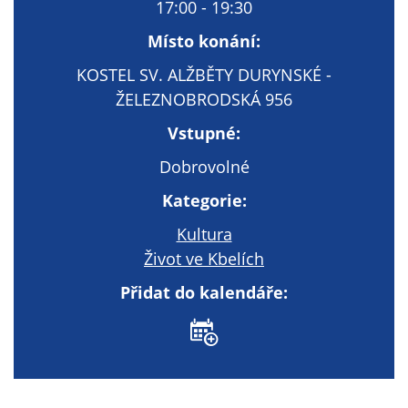
Technické
17:00 - 19:30
cookies
Místo konání:
Technické
cookies jsou
KOSTEL SV. ALŽBĚTY DURYNSKÉ -
nezbytné pro
ŽELEZNOBRODSKÁ 956
správné
Vstupné:
fungování
webu a všech
Dobrovolné
funkcí, které
nabízí.
Kategorie:
Nepožadujeme
Kultura
Váš souhlas s
Život ve Kbelích
využitím
technických
Přidat do kalendáře:
cookies na
našem webu. Z
tohoto důvodu
technické
cookies