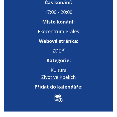
Technické
Čas konání:
cookies
17:00 - 20:00
Technické
cookies jsou
Místo konání:
nezbytné pro
Ekocentrum Prales
správné
fungování
Webová stránka:
webu a všech
ZDE
funkcí, které
nabízí.
Kategorie:
Nepožadujeme
Váš souhlas s
Kultura
využitím
Život ve Kbelích
technických
Přidat do kalendáře:
cookies na
našem webu. Z
tohoto důvodu
technické
cookies