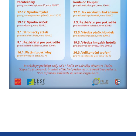
určujeme
počet návštěv
a zdroje
návštěv našich
internetových
stránek. Data
získaná
pomocí
těchto
cookies
zpracováváme
souhrnně, bez
použití
identifikátorů,
které ukazují
na konkrétní
uživatelé
našeho webu.