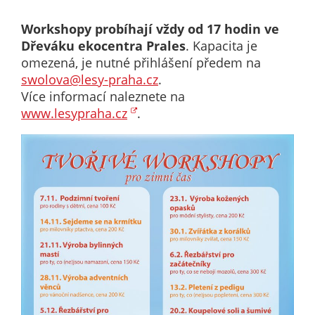
nemohou být
individuálně
Workshopy probíhají vždy od 17 hodin ve
deaktivovány
Dřeváku ekocentra Prales
. Kapacita je
nebo
omezená, je nutné přihlášení předem na
aktivovány.
swolova@lesy-praha.cz
.
Více informací naleznete na
www.lesypraha.cz
.
Analytické
cookies
Analytické
cookies nám
umožňují
měření
výkonu
našeho webu
a našich
reklamních
kampaní.
Jejich pomocí