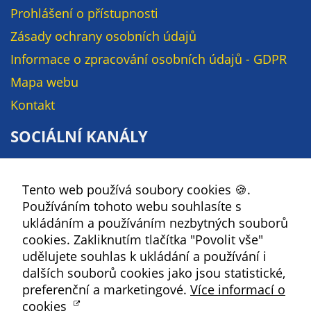
soubory cookie a
Prohlášení o přístupnosti
další technologie,
Zásady ochrany osobních údajů
abychom
Informace o zpracování osobních údajů - GDPR
přizpůsobili naše
webové stránky
Mapa webu
potřebám a
Kontakt
zájmům našich
návštěvníků.
SOCIÁLNÍ KANÁLY
Facebook
Reklamní
Tento web používá soubory cookies 🍪.
YouTube
cookies
Používáním tohoto webu souhlasíte s
Reklamní cookies
Instagram
ukládáním a používáním nezbytných souborů
používáme my
RSS
cookies. Zakliknutím tlačítka "Povolit vše"
nebo naši partneři,
udělujete souhlas k ukládání a používání i
abychom Vám
Kbely
dalších souborů cookies jako jsou statistické,
mohli zobrazit
preferenční a marketingové.
Více informací o
vhodné obsahy
cookies
nebo reklamy jak