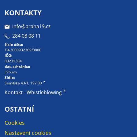
Pokud
vypnete
KONTAKTY
používání
analytických
info@praha19.cz
cookies ve
284 08 08 11
vztahu k Vaší
číslo účtu:
návštěvě,
19-2000932309/0800
ztrácíme
IČO:
možnost
00231304
dat. schránka:
analýzy
ji9buvp
výkonu a
Sídlo:
optimalizace
Semilská 43/1, 197 00
našich
Kontakt - Whistleblowing
opatření.
OSTATNÍ
Personalizované
Cookies
soubory cookie
Nastavení cookies
Používáme rovněž