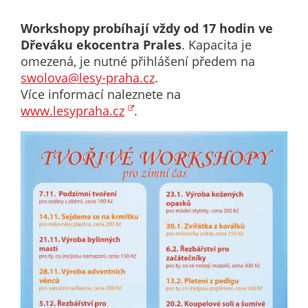
nemohou být
individuálně
Workshopy probíhají vždy od 17 hodin ve
deaktivovány
Dřeváku ekocentra Prales
. Kapacita je
nebo
omezená, je nutné přihlášení předem na
aktivovány.
swolova@lesy-praha.cz
.
Více informací naleznete na
www.lesypraha.cz
.
Analytické
cookies
Analytické
cookies nám
umožňují
měření
výkonu
našeho webu
a našich
reklamních
kampaní.
Jejich pomocí