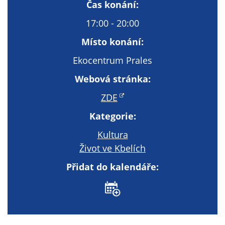
Technické
Čas konání:
cookies
17:00 - 20:00
Technické
cookies jsou
Místo konání:
nezbytné pro
Ekocentrum Prales
správné
fungování
Webová stránka:
webu a všech
ZDE
funkcí, které
nabízí.
Kategorie:
Nepožadujeme
Váš souhlas s
Kultura
využitím
Život ve Kbelích
technických
Přidat do kalendáře:
cookies na
našem webu. Z
tohoto důvodu
technické
cookies