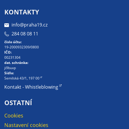
Pokud
vypnete
KONTAKTY
používání
analytických
info@praha19.cz
cookies ve
284 08 08 11
vztahu k Vaší
číslo účtu:
návštěvě,
19-2000932309/0800
ztrácíme
IČO:
možnost
00231304
dat. schránka:
analýzy
ji9buvp
výkonu a
Sídlo:
optimalizace
Semilská 43/1, 197 00
našich
Kontakt - Whistleblowing
opatření.
OSTATNÍ
Personalizované
Cookies
soubory cookie
Nastavení cookies
Používáme rovněž