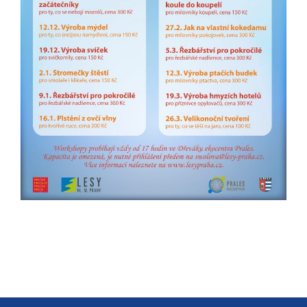
určujeme
počet návštěv
a zdroje
návštěv našich
internetových
stránek. Data
získaná
pomocí
těchto
cookies
zpracováváme
souhrnně, bez
použití
identifikátorů,
které ukazují
na konkrétní
uživatelé
našeho webu.