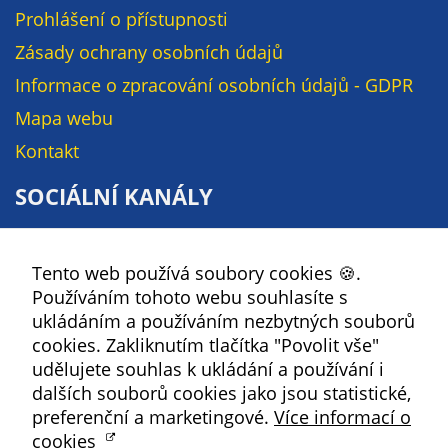
soubory cookie a
Prohlášení o přístupnosti
další technologie,
Zásady ochrany osobních údajů
abychom
Informace o zpracování osobních údajů - GDPR
přizpůsobili naše
webové stránky
Mapa webu
potřebám a
Kontakt
zájmům našich
návštěvníků.
SOCIÁLNÍ KANÁLY
Facebook
Reklamní
Tento web používá soubory cookies 🍪.
YouTube
cookies
Používáním tohoto webu souhlasíte s
Reklamní cookies
Instagram
ukládáním a používáním nezbytných souborů
používáme my
RSS
cookies. Zakliknutím tlačítka "Povolit vše"
nebo naši partneři,
udělujete souhlas k ukládání a používání i
abychom Vám
Kbely
dalších souborů cookies jako jsou statistické,
mohli zobrazit
preferenční a marketingové.
Více informací o
vhodné obsahy
cookies
nebo reklamy jak