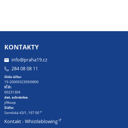
Pokud
vypnete
používání
analytických
cookies ve
vztahu k Vaší
návštěvě,
KONTAKTY
ztrácíme
možnost
info@praha19.cz
analýzy
284 08 08 11
výkonu a
optimalizace
číslo účtu:
19-2000932309/0800
našich
IČO:
opatření.
00231304
dat. schránka:
ji9buvp
Sídlo:
Personalizované
Semilská 43/1, 197 00
soubory cookie
Kontakt - Whistleblowing
Používáme rovněž