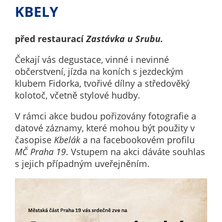
nemohou být
KBELY
individuálně
deaktivovány
před restaurací
Zastávka u Srubu.
nebo
aktivovány.
Čekají vás degustace, vinné i nevinné
občerstvení, jízda na koních s jezdeckým
klubem Fidorka, tvořivé dílny a středověký
Analytické
kolotoč, včetně stylové hudby.
cookies
Analytické
V rámci akce budou pořizovány fotografie a
cookies nám
datové záznamy, které mohou být použity v
umožňují
časopise
Kbelák
a na facebookovém profilu
měření
MČ Praha 19
. Vstupem na akci dáváte souhlas
výkonu
s jejich případným uveřejněním.
našeho webu
a našich
reklamních
kampaní.
Jejich pomocí