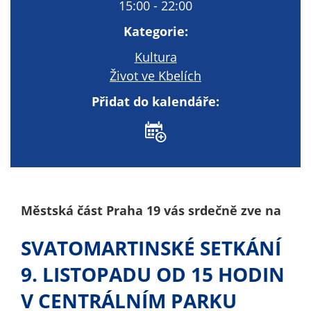
Technické
15:00 - 22:00
cookies
Kategorie:
Technické
cookies jsou
Kultura
nezbytné pro
Život ve Kbelích
správné
Přidat do kalendáře:
fungování
webu a všech
funkcí, které
nabízí.
Nepožadujeme
Váš souhlas s
využitím
Městská část Praha 19 vás srdečně zve na
technických
cookies na
SVATOMARTINSKÉ SETKÁNÍ
našem webu. Z
tohoto důvodu
9. LISTOPADU OD 15 HODIN
technické
V CENTRÁLNÍM PARKU
cookies