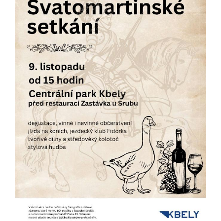
určujeme
počet návštěv
a zdroje
návštěv našich
internetových
stránek. Data
získaná
pomocí
těchto
cookies
zpracováváme
souhrnně, bez
použití
identifikátorů,
které ukazují
na konkrétní
uživatelé
našeho webu.