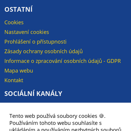
soubory cookie a
OSTATNÍ
další technologie,
abychom
Cookies
přizpůsobili naše
Nastavení cookies
webové stránky
potřebám a
Prohlášení o přístupnosti
zájmům našich
Zásady ochrany osobních údajů
návštěvníků.
Informace o zpracování osobních údajů - GDPR
Mapa webu
Reklamní
Kontakt
cookies
Reklamní cookies
SOCIÁLNÍ KANÁLY
používáme my
nebo naši partneři,
Facebook
abychom Vám
Tento web používá soubory cookies 🍪.
YouTube
mohli zobrazit
Používáním tohoto webu souhlasíte s
vhodné obsahy
Instagram
ukládáním a používáním nezbytných souborů
nebo reklamy jak