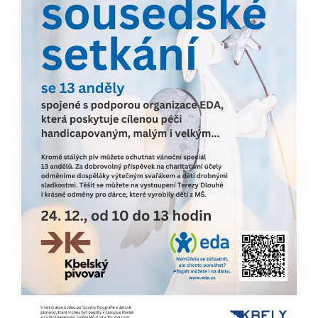
určujeme
počet návštěv
a zdroje
návštěv našich
internetových
stránek. Data
získaná
pomocí
těchto
cookies
zpracováváme
souhrnně, bez
použití
identifikátorů,
které ukazují
na konkrétní
uživatelé
našeho webu.