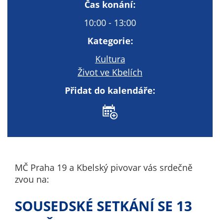
Technické
Čas konání:
cookies
10:00 - 13:00
Technické
cookies jsou
Kategorie:
nezbytné pro
Kultura
správné
Život ve Kbelích
fungování
webu a všech
Přidat do kalendáře:
funkcí, které
nabízí.
Nepožadujeme
Váš souhlas s
využitím
technických
cookies na
MČ Praha 19 a Kbelský pivovar vás srdečně
našem webu. Z
zvou na:
tohoto důvodu
technické
SOUSEDSKÉ SETKÁNÍ SE 13
cookies