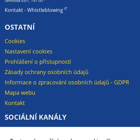
Semilská 43/1, 197 00
soubory cookie a
Kontakt - Whistleblowing
další technologie,
abychom
OSTATNÍ
přizpůsobili naše
webové stránky
Cookies
potřebám a
zájmům našich
Nastavení cookies
návštěvníků.
Prohlášení o přístupnosti
Zásady ochrany osobních údajů
Reklamní
Informace o zpracování osobních údajů - GDPR
cookies
Mapa webu
Reklamní cookies
používáme my
Kontakt
nebo naši partneři,
SOCIÁLNÍ KANÁLY
abychom Vám
mohli zobrazit
Facebook
vhodné obsahy
nebo reklamy jak