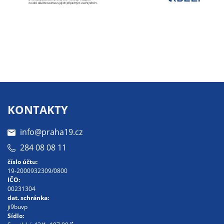
Pokud
vypnete
používání
analytických
cookies ve
vztahu k Vaší
návštěvě,
ztrácíme
možnost
KONTAKTY
analýzy
výkonu a
info@praha19.cz
optimalizace
našich
284 08 08 11
opatření.
číslo účtu:
19-2000932309/0800
IČO:
00231304
Personalizované
dat. schránka:
soubory cookie
ji9buvp
Sídlo:
Používáme rovněž