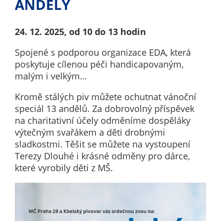
ANDĚLY
nemohou být
individuálně
deaktivovány
24. 12. 2025, od 10 do 13 hodin
nebo
Spojené s podporou organizace EDA, která
aktivovány.
poskytuje cílenou péči handicapovaným,
malým i velkým…
Analytické
Kromě stálých piv můžete ochutnat vánoční
cookies
speciál 13 andělů. Za dobrovolný příspěvek
Analytické
na charitativní účely odměníme dospěláky
cookies nám
výtečným svařákem a děti drobnými
umožňují
sladkostmi. Těšit se můžete na vystoupení
měření
Terezy Dlouhé i krásné odměny pro dárce,
výkonu
které vyrobily děti z MŠ.
našeho webu
a našich
reklamních
kampaní.
Jejich pomocí