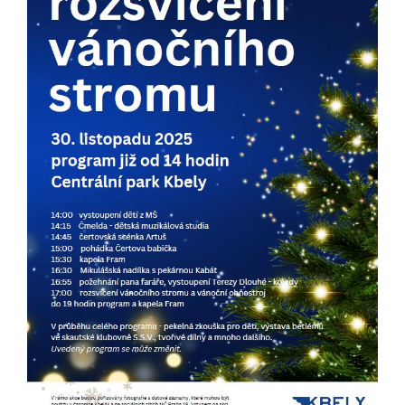
Pokud
vypnete
používání
analytických
cookies ve
vztahu k Vaší
návštěvě,
ztrácíme
možnost
analýzy
výkonu a
optimalizace
našich
opatření.
Personalizované
soubory cookie
Používáme rovněž