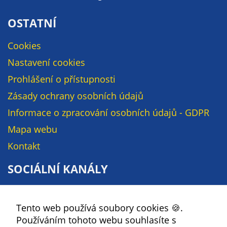
na našich
OSTATNÍ
stránkách, tak na
stránkách třetích
Cookies
subjektů. Díky
tomu můžeme
Nastavení cookies
vytvářet profily
Prohlášení o přístupnosti
založené na Vašich
Zásady ochrany osobních údajů
zájmech, tak zvané
pseudonymizované
Informace o zpracování osobních údajů - GDPR
profily. Na základě
Mapa webu
těchto informací
není zpravidla
Kontakt
možná
SOCIÁLNÍ KANÁLY
bezprostřední
identifikace Vaší
Facebook
osoby, protože jsou
používány pouze
Tento web používá soubory cookies 🍪.
YouTube
pseudonymizované
Používáním tohoto webu souhlasíte s
Instagram