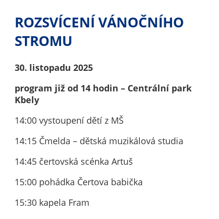
nemohou být
individuálně
ROZSVÍCENÍ VÁNOČNÍHO
deaktivovány
STROMU
nebo
aktivovány.
30. listopadu 2025
Analytické
program již od 14 hodin –
Centrální park
cookies
Kbely
Analytické
14:00 vystoupení dětí z MŠ
cookies nám
umožňují
14:15 Čmelda – dětská muzikálová studia
měření
výkonu
14:45 čertovská scénka Artuš
našeho webu
15:00 pohádka Čertova babička
a našich
reklamních
15:30 kapela Fram
kampaní.
Jejich pomocí