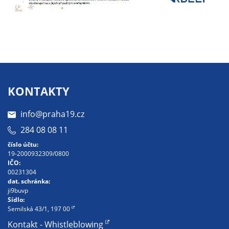
soubory cookie a
další technologie,
abychom
přizpůsobili naše
webové stránky
potřebám a
zájmům našich
KONTAKTY
návštěvníků.
info@praha19.cz
Reklamní
284 08 08 11
cookies
číslo účtu:
Reklamní cookies
19-2000932309/0800
IČO:
používáme my
00231304
nebo naši partneři,
dat. schránka:
abychom Vám
ji9buvp
Sídlo:
mohli zobrazit
Semilská 43/1, 197 00
vhodné obsahy
Kontakt - Whistleblowing
nebo reklamy jak