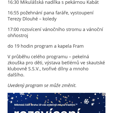
16:30 Mikulášská nadílka s pekárnou Kabát
určujeme
počet návštěv
16:55 požehnání pana faráře, vystoupení
a zdroje
Terezy Dlouhé – koledy
návštěv našich
17:00 rozsvícení vánočního stromu a vánoční
internetových
ohňostroj
stránek. Data
získaná
do 19 hodin program a kapela Fram
pomocí
těchto
V průběhu celého programu – pekelná
cookies
zkouška pro děti, výstava betlémů ve skautské
zpracováváme
klubovně S.S.V., tvořivé dílny a mnoho
souhrnně, bez
dalšího.
použití
identifikátorů,
Uvedený program se může změnit.
které ukazují
na konkrétní
uživatelé
našeho webu.