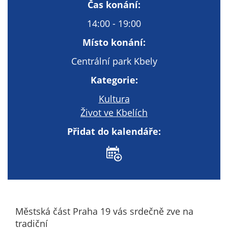
Technické
Čas konání:
cookies
14:00 - 19:00
Technické
cookies jsou
Místo konání:
nezbytné pro
Centrální park Kbely
správné
fungování
Kategorie:
webu a všech
Kultura
funkcí, které
nabízí.
Život ve Kbelích
Nepožadujeme
Přidat do kalendáře:
Váš souhlas s
využitím
technických
cookies na
našem webu. Z
tohoto důvodu
technické
Městská část Praha 19 vás srdečně zve na
cookies
tradiční