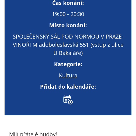
Technické
Čas konání:
cookies
19:00 - 20:30
Technické
cookies jsou
Místo konání:
nezbytné pro
SPOLEČENSKÝ SÁL POD NORMOU V PRAZE-
správné
VINOŘI Mladoboleslavská 551 (vstup z ulice
fungování
webu a všech
U Bakaláře)
funkcí, které
Kategorie:
nabízí.
Nepožadujeme
Kultura
Váš souhlas s
Přidat do kalendáře:
využitím
technických
cookies na
našem webu. Z
tohoto důvodu
technické
cookies
Milí přátelé hudby!