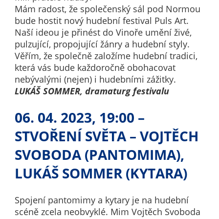
nemohou být
Mám radost, že společenský sál pod Normou
individuálně
bude hostit nový hudební festival Puls Art.
deaktivovány
Naší ideou je přinést do Vinoře umění živé,
nebo
pulzující, propojující žánry a hudební styly.
aktivovány.
Věřím, že společně založíme hudební tradici,
která vás bude každoročně obohacovat
nebývalými (nejen) i hudebními zážitky.
Analytické
LUKÁŠ SOMMER, dramaturg festivalu
cookies
Analytické
06. 04. 2023, 19:00 –
cookies nám
STVOŘENÍ SVĚTA – VOJTĚCH
umožňují
měření
SVOBODA (PANTOMIMA),
výkonu
LUKÁŠ SOMMER (KYTARA)
našeho webu
a našich
reklamních
Spojení pantomimy a kytary je na hudební
kampaní.
scéně zcela neobvyklé. Mim Vojtěch Svoboda
Jejich pomocí