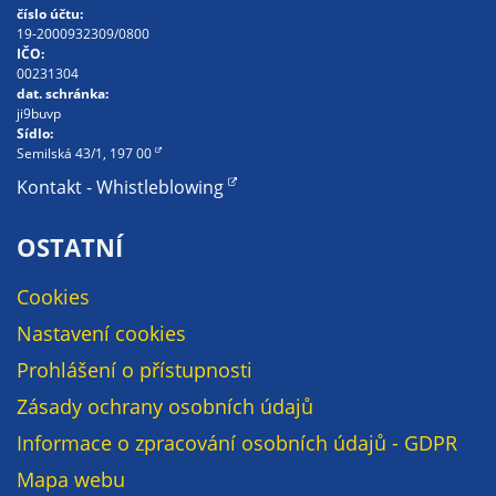
číslo účtu:
na našich
19-2000932309/0800
stránkách, tak na
IČO:
00231304
stránkách třetích
dat. schránka:
subjektů. Díky
ji9buvp
tomu můžeme
Sídlo:
Semilská 43/1, 197 00
vytvářet profily
založené na Vašich
Kontakt - Whistleblowing
zájmech, tak zvané
pseudonymizované
OSTATNÍ
profily. Na základě
těchto informací
Cookies
není zpravidla
Nastavení cookies
možná
Prohlášení o přístupnosti
bezprostřední
identifikace Vaší
Zásady ochrany osobních údajů
osoby, protože jsou
Informace o zpracování osobních údajů - GDPR
používány pouze
pseudonymizované
Mapa webu