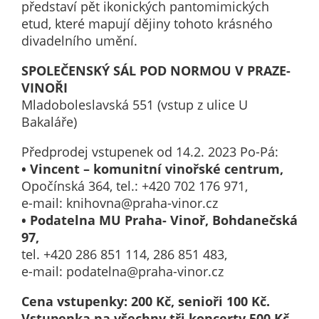
představí pět ikonických pantomimických
určujeme
etud, které mapují dějiny tohoto krásného
počet návštěv
divadelního umění.
a zdroje
návštěv našich
SPOLEČENSKÝ SÁL POD NORMOU V PRAZE-
internetových
VINOŘI
stránek. Data
Mladoboleslavská 551 (vstup z ulice U
získaná
Bakaláře)
pomocí
Předprodej vstupenek od 14.2. 2023 Po-Pá:
těchto
• Vincent – komunitní vinořské centrum,
cookies
Opočínská 364, tel.: +420 702 176 971,
zpracováváme
e-mail: knihovna@praha-vinor.cz
souhrnně, bez
• Podatelna MU Praha- Vinoř, Bohdanečská
použití
97,
identifikátorů,
tel. +420 286 851 114, 286 851 483,
které ukazují
e-mail: podatelna@praha-vinor.cz
na konkrétní
uživatelé
Cena vstupenky: 200 Kč, senioři 100 Kč.
našeho webu.
Vstupenka na všechny tři koncerty 500 Kč,