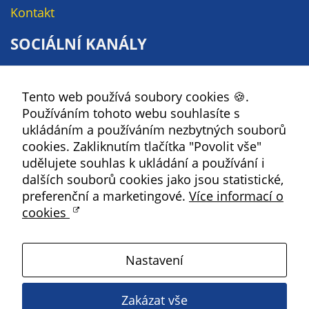
údaje. Pokud
Kontakt
nevyjádříte
souhlas, nebudete
SOCIÁLNÍ KANÁLY
příjemcem obsahů
a reklam
Facebook
přizpůsobených
Tento web používá soubory cookies 🍪.
YouTube
Vašim zájmům.
Používáním tohoto webu souhlasíte s
Instagram
ukládáním a používáním nezbytných souborů
RSS
cookies. Zakliknutím tlačítka "Povolit vše"
udělujete souhlas k ukládání a používání i
Kbely
dalších souborů cookies jako jsou statistické,
preferenční a marketingové.
Více informací o
cookies
Satalice
Nastavení
Vinoř
Zakázat vše