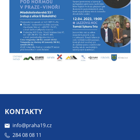
soubory cookie a
další technologie,
abychom
přizpůsobili naše
webové stránky
potřebám a
zájmům našich
návštěvníků.
Reklamní
cookies
Reklamní cookies
používáme my
nebo naši partneři,
KONTAKTY
abychom Vám
mohli zobrazit
info@praha19.cz
vhodné obsahy
284 08 08 11
nebo reklamy jak