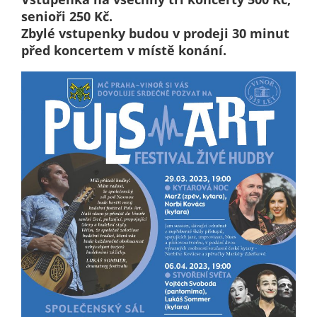
Pokud
senioři 250 Kč.
vypnete
Zbylé vstupenky budou v prodeji 30 minut
používání
před koncertem v místě konání.
analytických
cookies ve
vztahu k Vaší
návštěvě,
ztrácíme
možnost
analýzy
výkonu a
optimalizace
našich
opatření.
Personalizované
soubory cookie
Používáme rovněž