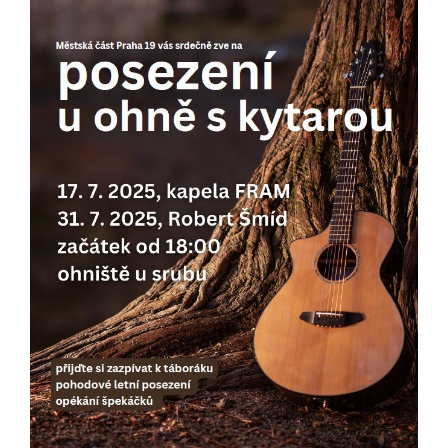
určujeme
počet návštěv
a zdroje
návštěv našich
internetových
stránek. Data
získaná
pomocí
těchto
cookies
zpracováváme
souhrnně, bez
použití
identifikátorů,
které ukazují
na konkrétní
uživatelé
našeho webu.