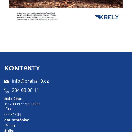
Pokud
vypnete
používání
analytických
cookies ve
vztahu k Vaší
návštěvě,
ztrácíme
možnost
analýzy
KONTAKTY
výkonu a
optimalizace
info@praha19.cz
našich
284 08 08 11
opatření.
číslo účtu:
19-2000932309/0800
IČO:
Personalizované
00231304
dat. schránka:
soubory cookie
ji9buvp
Používáme rovněž
Sídlo: