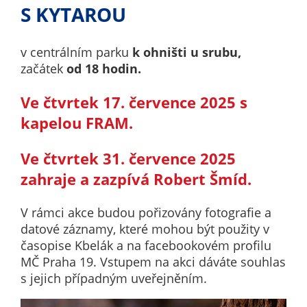
nemohou být
S KYTAROU
individuálně
deaktivovány
v centrálním parku
k ohništi u srubu,
nebo
začátek
od 18 hodin.
aktivovány.
Ve čtvrtek
17. července
2025 s
kapelou FRAM.
Analytické
cookies
Ve čtvrtek
31. července
2025
Analytické
cookies nám
zahraje a zazpívá
Robert Šmíd
.
umožňují
měření
V rámci akce budou pořizovány fotografie a
výkonu
datové záznamy, které mohou být použity v
našeho webu
časopise Kbelák a na facebookovém profilu
a našich
MČ Praha 19. Vstupem na akci dáváte souhlas
reklamních
s jejich případným uveřejněním.
kampaní.
Jejich pomocí