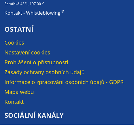
soubory cookie a
Semilská 43/1, 197 00
další technologie,
Kontakt - Whistleblowing
abychom
přizpůsobili naše
OSTATNÍ
webové stránky
potřebám a
Cookies
zájmům našich
Nastavení cookies
návštěvníků.
Prohlášení o přístupnosti
Zásady ochrany osobních údajů
Reklamní
Informace o zpracování osobních údajů - GDPR
cookies
Reklamní cookies
Mapa webu
používáme my
Kontakt
nebo naši partneři,
abychom Vám
SOCIÁLNÍ KANÁLY
mohli zobrazit
vhodné obsahy
Facebook
nebo reklamy jak