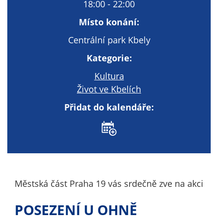
Technické
18:00 - 22:00
cookies
Místo konání:
Technické
cookies jsou
Centrální park Kbely
nezbytné pro
Kategorie:
správné
fungování
Kultura
webu a všech
Život ve Kbelích
funkcí, které
nabízí.
Přidat do kalendáře:
Nepožadujeme
Váš souhlas s
využitím
technických
cookies na
našem webu. Z
Městská část Praha 19 vás srdečně zve na akci
tohoto důvodu
technické
POSEZENÍ U OHNĚ
cookies