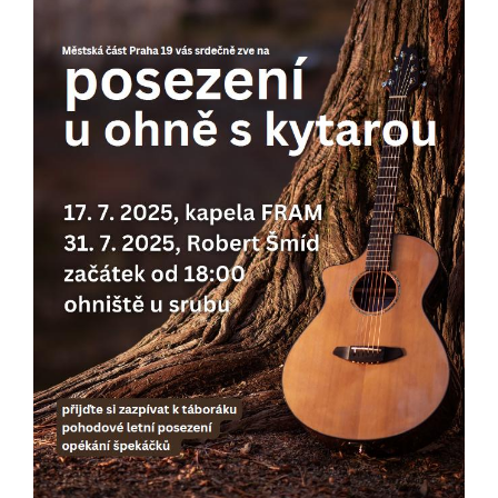
určujeme
počet návštěv
a zdroje
návštěv našich
internetových
stránek. Data
získaná
pomocí
těchto
cookies
zpracováváme
souhrnně, bez
použití
identifikátorů,
které ukazují
na konkrétní
uživatelé
našeho webu.