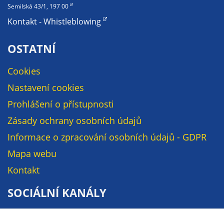
soubory cookie a
Semilská 43/1, 197 00
další technologie,
Kontakt - Whistleblowing
abychom
přizpůsobili naše
OSTATNÍ
webové stránky
potřebám a
Cookies
zájmům našich
Nastavení cookies
návštěvníků.
Prohlášení o přístupnosti
Zásady ochrany osobních údajů
Reklamní
Informace o zpracování osobních údajů - GDPR
cookies
Reklamní cookies
Mapa webu
používáme my
Kontakt
nebo naši partneři,
abychom Vám
SOCIÁLNÍ KANÁLY
mohli zobrazit
vhodné obsahy
Facebook
nebo reklamy jak