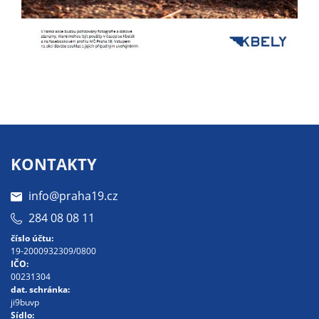
Pokud
vypnete
používání
analytických
cookies ve
vztahu k Vaší
návštěvě,
ztrácíme
možnost
analýzy
KONTAKTY
výkonu a
optimalizace
info@praha19.cz
našich
284 08 08 11
opatření.
číslo účtu:
19-2000932309/0800
IČO:
Personalizované
00231304
dat. schránka:
soubory cookie
ji9buvp
Používáme rovněž
Sídlo: