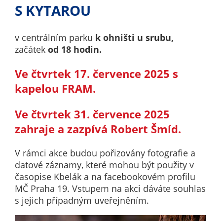
nemohou být
S KYTAROU
individuálně
deaktivovány
v centrálním parku
k ohništi u srubu,
nebo
začátek
od 18 hodin.
aktivovány.
Ve čtvrtek
17. července
2025 s
kapelou FRAM.
Analytické
cookies
Ve čtvrtek
31. července
2025
Analytické
cookies nám
zahraje a zazpívá
Robert Šmíd
.
umožňují
měření
V rámci akce budou pořizovány fotografie a
výkonu
datové záznamy, které mohou být použity v
našeho webu
časopise Kbelák a na facebookovém profilu
a našich
MČ Praha 19. Vstupem na akci dáváte souhlas
reklamních
s jejich případným uveřejněním.
kampaní.
Jejich pomocí