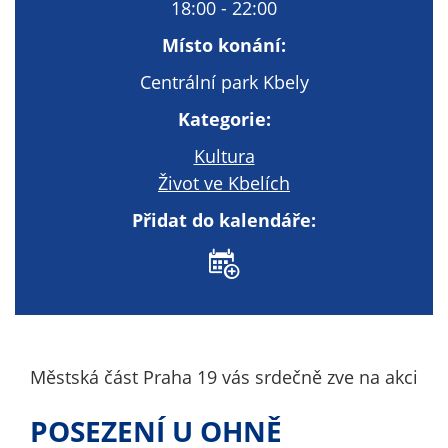
Technické
18:00 - 22:00
cookies
Místo konání:
Technické
cookies jsou
Centrální park Kbely
nezbytné pro
Kategorie:
správné
fungování
Kultura
webu a všech
Život ve Kbelích
funkcí, které
nabízí.
Přidat do kalendáře:
Nepožadujeme
Váš souhlas s
využitím
technických
cookies na
našem webu. Z
Městská část Praha 19 vás srdečně zve na akci
tohoto důvodu
technické
POSEZENÍ U OHNĚ
cookies