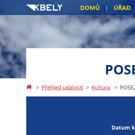
DOMŮ
ÚŘAD
POS
Přehled událostí
Kultura
POSE
Datum k