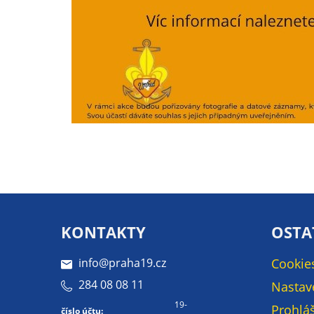
KONTAKTY
OSTA
info@praha19.cz
Cookie
284 08 08 11
Nastav
19-
Prohláš
číslo účtu: