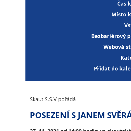
Čas 
Místo k
Vs
Bezbariérový p
Webová st
Kat
Přidat do kal
Skaut S.S.V pořádá
POSEZENÍ S JANEM SVĚR
27. 11. 2021 od 14:00 hodin ve skauts