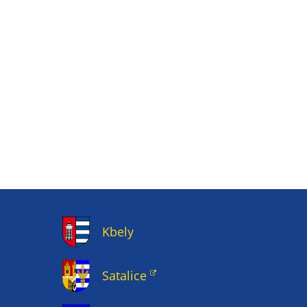
Kbely
Satalice