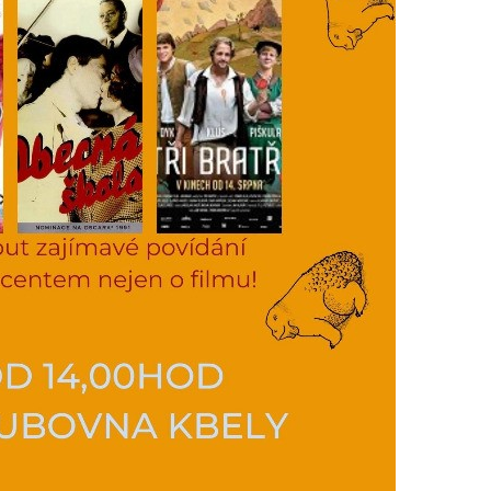
určujeme
počet návštěv
a zdroje
návštěv našich
internetových
stránek. Data
získaná
pomocí
těchto
cookies
zpracováváme
souhrnně, bez
použití
identifikátorů,
které ukazují
na konkrétní
uživatelé
našeho webu.