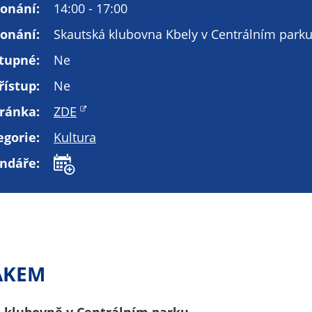
Technické
konání:
14:00 - 17:00
cookies
onání:
Skautská klubovna Kbely v Centrálním park
Technické
cookies jsou
tupné:
Ne
nezbytné pro
řístup:
Ne
správné
fungování
ránka:
ZDE
webu a všech
funkcí, které
egorie:
Kultura
nabízí.
endáře:
Nepožadujeme
Váš souhlas s
využitím
technických
cookies na
našem webu. Z
ÁKEM
tohoto důvodu
technické
cookies
ké klubovně v Centrálním parku