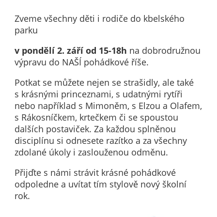
nemohou být
individuálně
Zveme všechny děti i rodiče do kbelského
deaktivovány
parku
nebo
v pondělí 2. září od 15-18h
na dobrodružnou
aktivovány.
výpravu do NAŠÍ pohádkové říše.
Potkat se můžete nejen se strašidly, ale také
Analytické
s krásnými princeznami, s udatnými rytíři
cookies
nebo například s Mimoněm, s Elzou a Olafem,
Analytické
s Rákosníčkem, krtečkem či se spoustou
cookies nám
dalších postaviček. Za každou splněnou
umožňují
disciplínu si odnesete razítko a za všechny
měření
zdolané úkoly i zaslouženou odměnu.
výkonu
našeho webu
Přijďte s námi strávit krásné pohádkové
a našich
odpoledne a uvítat tím stylově nový školní
reklamních
rok.
kampaní.
Jejich pomocí