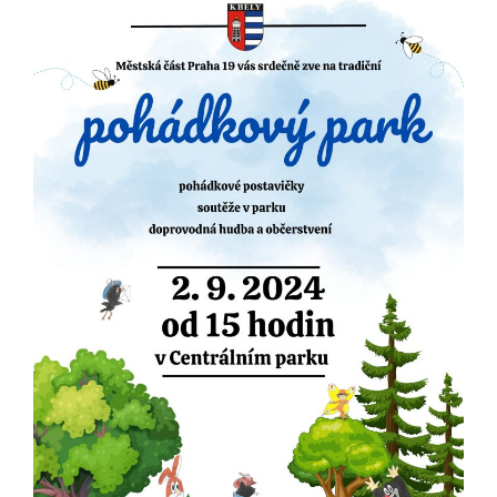
určujeme
počet návštěv
a zdroje
návštěv našich
internetových
stránek. Data
získaná
pomocí
těchto
cookies
zpracováváme
souhrnně, bez
použití
identifikátorů,
které ukazují
na konkrétní
uživatelé
našeho webu.