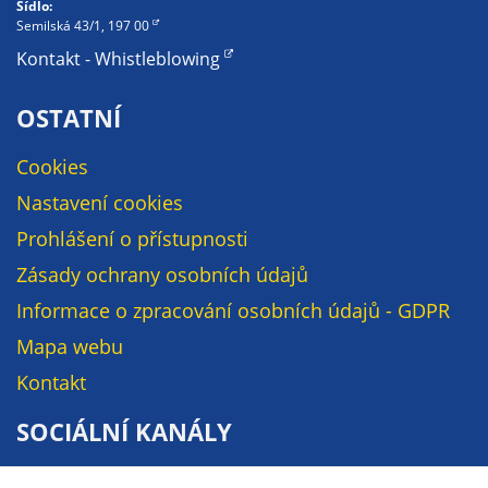
Sídlo:
soubory cookie a
Semilská 43/1, 197 00
další technologie,
Kontakt - Whistleblowing
abychom
přizpůsobili naše
OSTATNÍ
webové stránky
potřebám a
Cookies
zájmům našich
návštěvníků.
Nastavení cookies
Prohlášení o přístupnosti
Zásady ochrany osobních údajů
Reklamní
cookies
Informace o zpracování osobních údajů - GDPR
Reklamní cookies
Mapa webu
používáme my
Kontakt
nebo naši partneři,
abychom Vám
SOCIÁLNÍ KANÁLY
mohli zobrazit
vhodné obsahy
Facebook
nebo reklamy jak