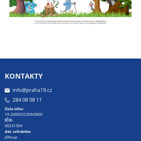
Pokud
vypnete
používání
analytických
cookies ve
vztahu k Vaší
návštěvě,
ztrácíme
možnost
analýzy
KONTAKTY
výkonu a
optimalizace
info@praha19.cz
našich
opatření.
284 08 08 11
číslo účtu:
19-2000932309/0800
IČO:
Personalizované
00231304
soubory cookie
dat. schránka:
Používáme rovněž
ji9buvp