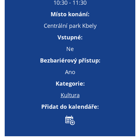
Technické
10:30 - 11:30
cookies
Místo konání:
Technické
cookies jsou
Centrální park Kbely
nezbytné pro
Vstupné:
správné
fungování
Ne
webu a všech
Bezbariérový přístup:
funkcí, které
nabízí.
Ano
Nepožadujeme
Kategorie:
Váš souhlas s
využitím
Kultura
technických
cookies na
Přidat do kalendáře:
našem webu. Z
tohoto důvodu
technické
cookies