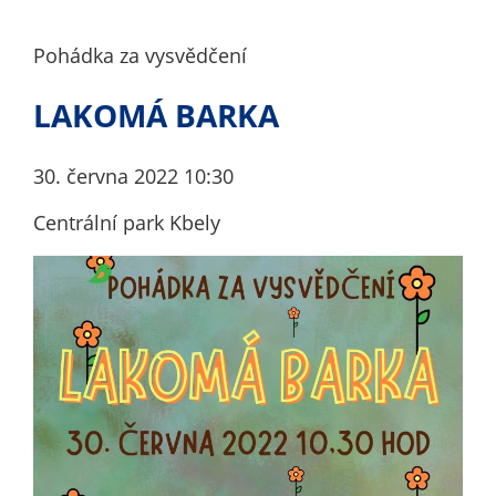
nemohou být
individuálně
Pohádka za vysvědčení
deaktivovány
nebo
LAKOMÁ BARKA
aktivovány.
30. června 2022 10:30
Analytické
Centrální park Kbely
cookies
Analytické
cookies nám
umožňují
měření
výkonu
našeho webu
a našich
reklamních
kampaní.
Jejich pomocí