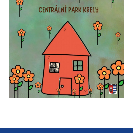
určujeme
počet návštěv
a zdroje
návštěv našich
internetových
stránek. Data
získaná
pomocí
těchto
cookies
zpracováváme
souhrnně, bez
použití
identifikátorů,
které ukazují
na konkrétní
uživatelé
našeho webu.