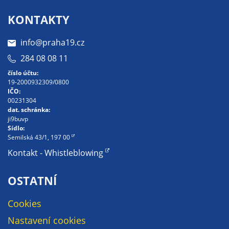
Pokud
vypnete
KONTAKTY
používání
analytických
info@praha19.cz
cookies ve
284 08 08 11
vztahu k Vaší
číslo účtu:
návštěvě,
19-2000932309/0800
ztrácíme
IČO:
možnost
00231304
dat. schránka:
analýzy
ji9buvp
výkonu a
Sídlo:
optimalizace
Semilská 43/1, 197 00
našich
Kontakt - Whistleblowing
opatření.
OSTATNÍ
Personalizované
Cookies
soubory cookie
Nastavení cookies
Používáme rovněž