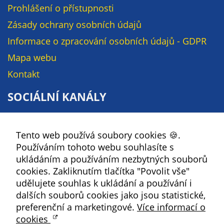
soubory cookie a
Prohlášení o přístupnosti
další technologie,
Zásady ochrany osobních údajů
abychom
Informace o zpracování osobních údajů - GDPR
přizpůsobili naše
webové stránky
Mapa webu
potřebám a
Kontakt
zájmům našich
návštěvníků.
SOCIÁLNÍ KANÁLY
Facebook
Reklamní
Tento web používá soubory cookies 🍪.
YouTube
cookies
Používáním tohoto webu souhlasíte s
Reklamní cookies
Instagram
ukládáním a používáním nezbytných souborů
používáme my
RSS
cookies. Zakliknutím tlačítka "Povolit vše"
nebo naši partneři,
udělujete souhlas k ukládání a používání i
abychom Vám
Kbely
dalších souborů cookies jako jsou statistické,
mohli zobrazit
preferenční a marketingové.
Více informací o
vhodné obsahy
cookies
nebo reklamy jak