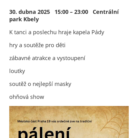
nemohou být
individuálně
30. dubna 2025 15:00 – 23:00 Centrální
deaktivovány
park Kbely
nebo
K tanci a poslechu hraje kapela Pády
aktivovány.
hry a soutěže pro děti
Analytické
zábavné atrakce a vystoupení
cookies
Analytické
loutky
cookies nám
soutěž o nejlepší masky
umožňují
měření
ohňová show
výkonu
našeho webu
a našich
reklamních
kampaní.
Jejich pomocí