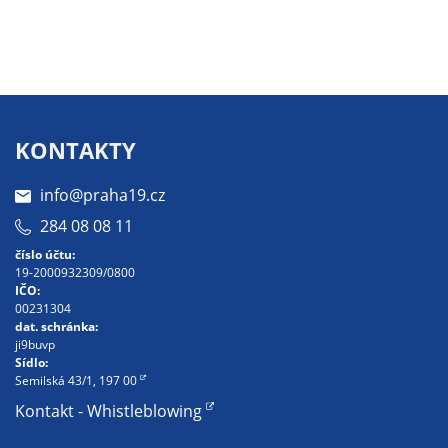
Pokud
vypnete
používání
analytických
cookies ve
vztahu k Vaší
KONTAKTY
návštěvě,
ztrácíme
info@praha19.cz
možnost
analýzy
284 08 08 11
výkonu a
číslo účtu:
optimalizace
19-2000932309/0800
našich
IČO:
00231304
opatření.
dat. schránka:
ji9buvp
Sídlo:
Semilská 43/1, 197 00
Personalizované
Kontakt - Whistleblowing
soubory cookie
Používáme rovněž