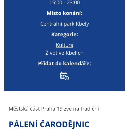
Technické
15:00 - 23:00
cookies
Místo konání:
Technické
cookies jsou
Centrální park Kbely
nezbytné pro
Kategorie:
správné
fungování
Kultura
webu a všech
Život ve Kbelích
funkcí, které
nabízí.
Přidat do kalendáře:
Nepožadujeme
Váš souhlas s
využitím
technických
cookies na
našem webu. Z
Městská část Praha 19 zve na tradiční
tohoto důvodu
technické
PÁLENÍ ČARODĚJNIC
cookies