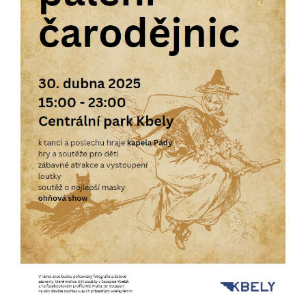
určujeme
počet návštěv
a zdroje
návštěv našich
internetových
stránek. Data
získaná
pomocí
těchto
cookies
zpracováváme
souhrnně, bez
použití
identifikátorů,
které ukazují
na konkrétní
uživatelé
našeho webu.