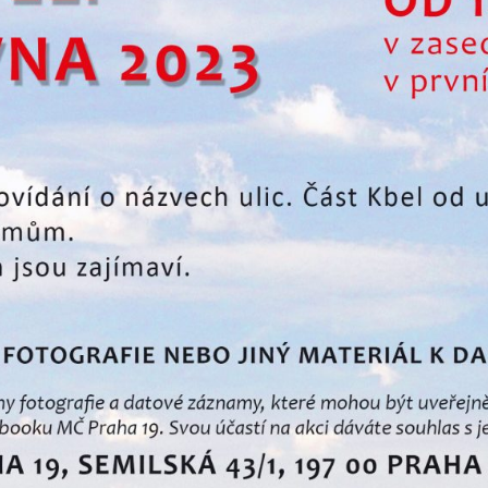
soubory cookie a
další technologie,
abychom
přizpůsobili naše
webové stránky
potřebám a
zájmům našich
návštěvníků.
Reklamní
cookies
Reklamní cookies
používáme my
nebo naši partneři,
abychom Vám
mohli zobrazit
vhodné obsahy
nebo reklamy jak