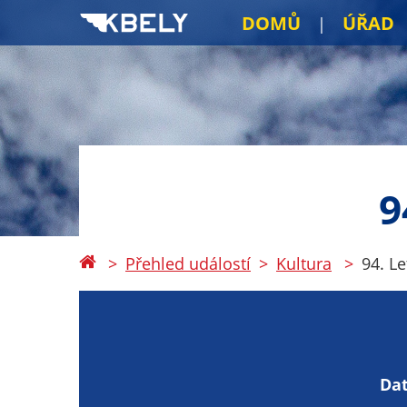
DOMŮ
ÚŘAD
9
Přehled událostí
Kultura
94. L
Da