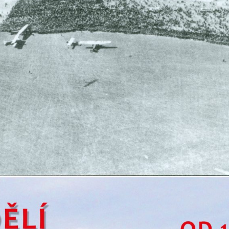
Pokud
vypnete
používání
analytických
cookies ve
vztahu k Vaší
návštěvě,
ztrácíme
možnost
analýzy
výkonu a
optimalizace
našich
opatření.
Personalizované
soubory cookie
Používáme rovněž