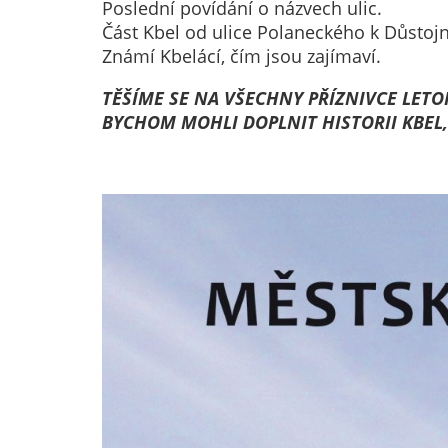
Poslední povídání o názvech ulic.
Část Kbel od ulice Polaneckého k Důst
Známí Kbelácí, čím jsou zajímaví.
TĚŠÍME SE NA VŠECHNY PŘÍZNIVCE LET
BYCHOM MOHLI DOPLNIT HISTORII KBEL,