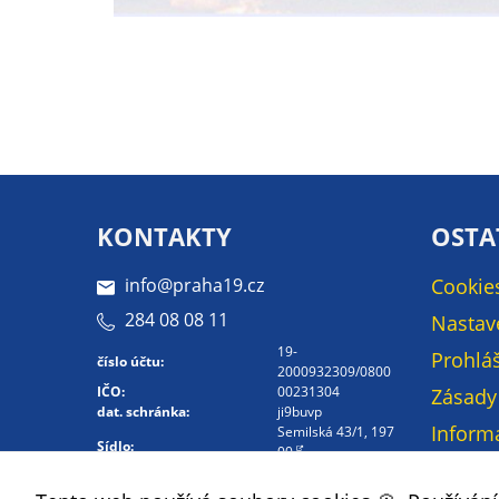
KONTAKTY
OSTA
info@praha19.cz
Cookie
284 08 08 11
Nastav
19-
Prohláš
číslo účtu:
2000932309/0800
IČO:
00231304
Zásady
dat. schránka:
ji9buvp
Inform
Semilská 43/1, 197
Sídlo:
00
osobní
Kontakt -
Mapa 