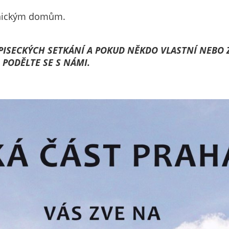
nemohou být
ojnickým domům.
individuálně
deaktivovány
nebo
OPISECKÝCH SETKÁNÍ A POKUD NĚKDO VLASTNÍ NEBO 
aktivovány.
 PODĚLTE SE S NÁMI.
Analytické
cookies
Analytické
cookies nám
umožňují
měření
výkonu
našeho webu
a našich
reklamních
kampaní.
Jejich pomocí