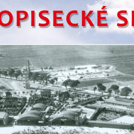
určujeme
počet návštěv
a zdroje
návštěv našich
internetových
stránek. Data
získaná
pomocí
těchto
cookies
zpracováváme
souhrnně, bez
použití
identifikátorů,
které ukazují
na konkrétní
uživatelé
našeho webu.