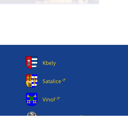
Kbely
Satalice
Vinoř
Magistrát HMP