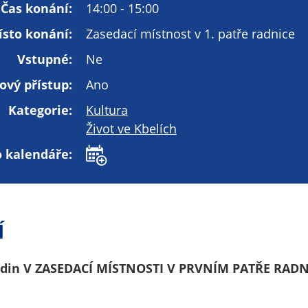
Technické
Čas konání:
14:00 - 15:00
cookies
ísto konání:
Zasedací místnost v 1. patře radnice
Technické
cookies jsou
Vstupné:
Ne
nezbytné pro
ový přístup:
Ano
správné
fungování
Kategorie:
Kultura
webu a všech
Život ve Kbelích
funkcí, které
nabízí.
o kalendáře:
Nepožadujeme
Váš souhlas s
využitím
technických
Í
cookies na
našem webu. Z
tohoto důvodu
hodin V ZASEDACÍ MÍSTNOSTI V PRVNÍM PATŘE RADN
technické
cookies