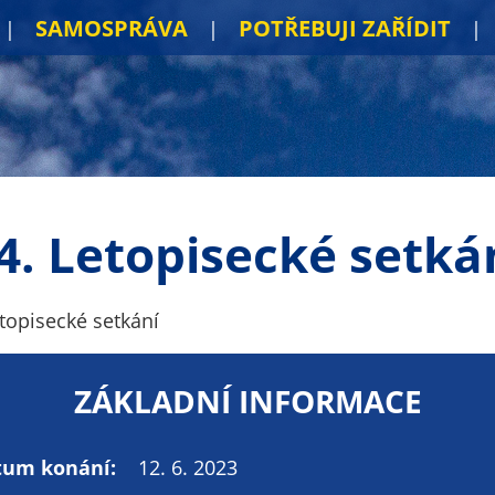
SAMOSPRÁVA
POTŘEBUJI ZAŘÍDIT
4. Letopisecké setká
etopisecké setkání
ZÁKLADNÍ INFORMACE
tum konání:
12. 6. 2023