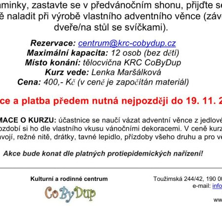
Pokud
vypnete
používání
analytických
cookies ve
vztahu k Vaší
návštěvě,
ztrácíme
možnost
analýzy
výkonu a
optimalizace
našich
opatření.
Personalizované
soubory cookie
Používáme rovněž