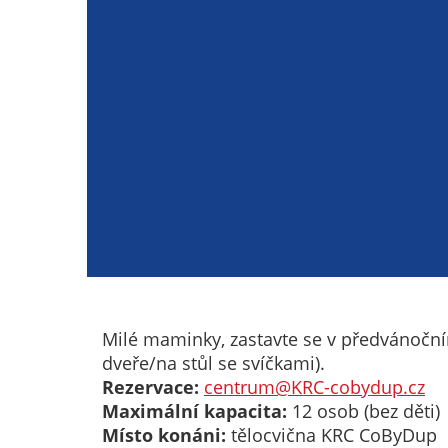
Milé maminky, zastavte se v předvánoční
dveře/na stůl se svíčkami).
Rezervace:
centrum@KRC-cobydup.cz
Maximální kapacita:
12 osob (bez děti)
Místo konáni:
tělocvična KRC CoByDup