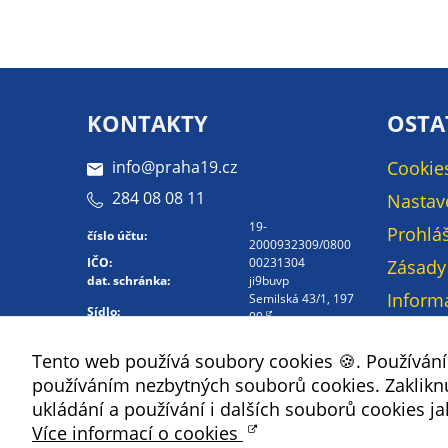
KONTAKTY
OSTA
info@praha19.cz
Cookie
284 08 08 11
Nastav
19-
Prohláš
číslo účtu:
2000932309/0800
IČO:
00231304
Zásady
dat. schránka:
ji9buvp
Inform
Semilská 43/1, 197
Sídlo:
00
osobní
Kontakt -
Mapa 
Tento web používá soubory cookies 🍪. Používán
Whistleblowing
používáním nezbytných souborů cookies. Zakliknut
Kontak
ukládání a používání i dalších souborů cookies ja
Více informací o cookies