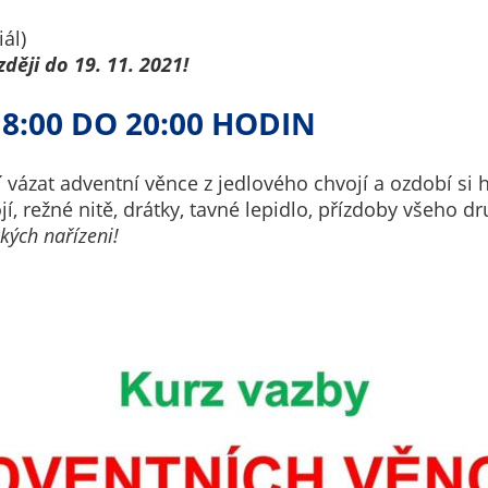
nemohou být
ál)
individuálně
ěji do 19. 11. 2021!
deaktivovány
nebo
18:00 DO 20:00 HODIN
aktivovány.
ázat adventní věnce z jedlového chvojí a ozdobí si 
Analytické
í, režné nitě, drátky, tavné lepidlo, přízdoby všeho d
cookies
kých nařízeni!
Analytické
cookies nám
umožňují
měření
výkonu
našeho webu
a našich
reklamních
kampaní.
Jejich pomocí