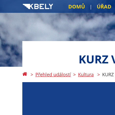
DOMŮ
ÚŘAD
KURZ 
Přehled událostí
Kultura
KURZ