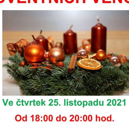
určujeme
počet návštěv
a zdroje
návštěv našich
internetových
stránek. Data
získaná
pomocí
těchto
cookies
zpracováváme
souhrnně, bez
použití
identifikátorů,
které ukazují
na konkrétní
uživatelé
našeho webu.