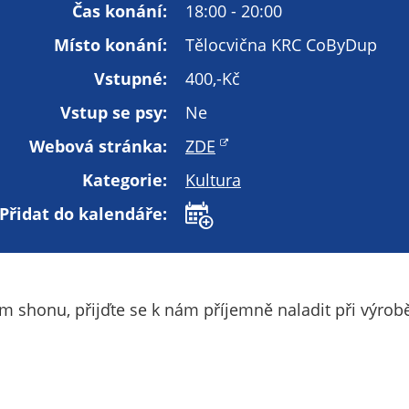
Technické
Čas konání:
18:00 - 20:00
cookies
Místo konání:
Tělocvična KRC CoByDup
Technické
cookies jsou
Vstupné:
400,-Kč
nezbytné pro
Vstup se psy:
Ne
správné
fungování
Webová stránka:
ZDE
webu a všech
funkcí, které
Kategorie:
Kultura
nabízí.
Přidat do kalendáře:
Nepožadujeme
Váš souhlas s
využitím
technických
m shonu, přijďte se k nám příjemně naladit při výrob
cookies na
našem webu. Z
tohoto důvodu
technické
cookies