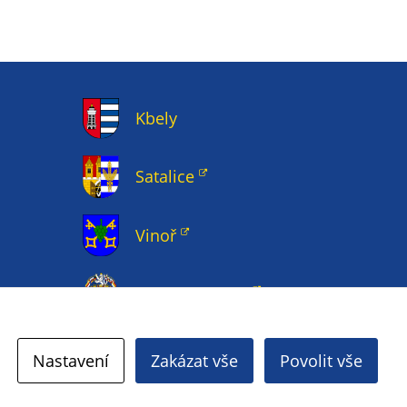
Kbely
Satalice
Vinoř
Magistrát HMP
Nastavení
Zakázat vše
Povolit vše