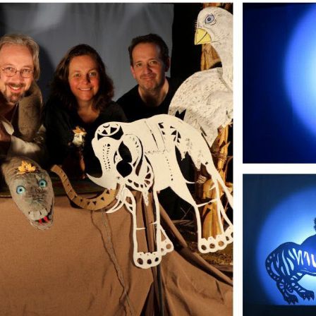
Pokud
vypnete
používání
analytických
cookies ve
vztahu k Vaší
návštěvě,
ztrácíme
možnost
analýzy
výkonu a
optimalizace
našich
opatření.
Personalizované
soubory cookie
Používáme rovněž