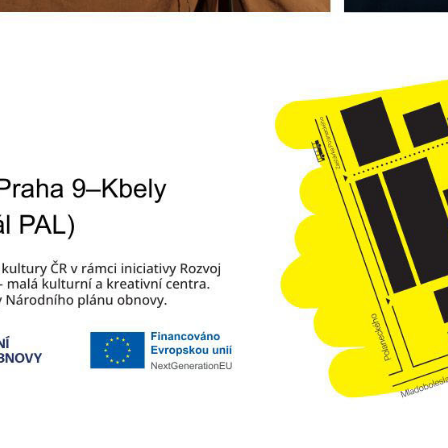
soubory cookie a
další technologie,
abychom
přizpůsobili naše
webové stránky
potřebám a
zájmům našich
návštěvníků.
Reklamní
cookies
Reklamní cookies
používáme my
nebo naši partneři,
abychom Vám
mohli zobrazit
vhodné obsahy
nebo reklamy jak