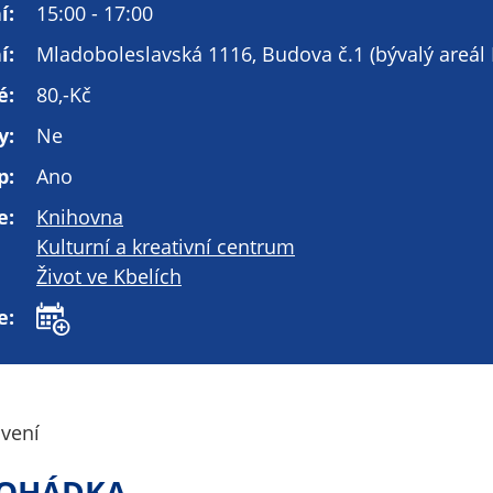
Technické
í:
15:00 - 17:00
cookies
í:
Mladoboleslavská 1116, Budova č.1 (bývalý areál 
Technické
cookies jsou
é:
80,-Kč
nezbytné pro
y:
Ne
správné
fungování
p:
Ano
webu a všech
funkcí, které
e:
Knihovna
nabízí.
Kulturní a kreativní centrum
Nepožadujeme
Život ve Kbelích
Váš souhlas s
e:
využitím
technických
cookies na
našem webu. Z
tohoto důvodu
avení
technické
cookies
POHÁDKA