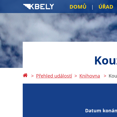
DOMŮ
ÚŘAD
Kou
Přehled událostí
Knihovna
Kou
Datum konán