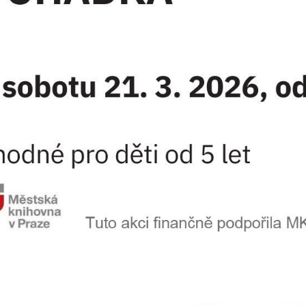
určujeme
počet návštěv
a zdroje
návštěv našich
internetových
stránek. Data
získaná
pomocí
těchto
cookies
zpracováváme
souhrnně, bez
použití
identifikátorů,
které ukazují
na konkrétní
uživatelé
našeho webu.