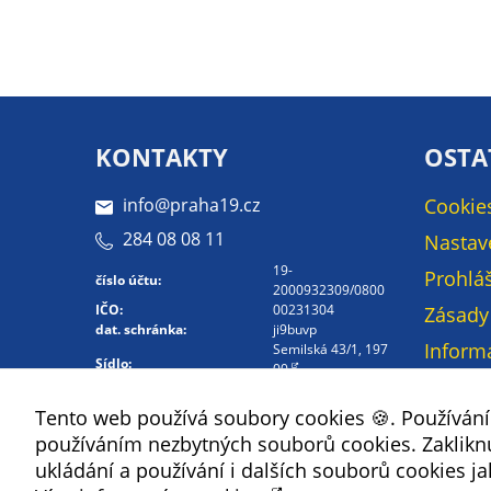
KONTAKTY
OSTA
info@praha19.cz
Cookie
284 08 08 11
Nastav
19-
Prohláš
číslo účtu:
2000932309/0800
IČO:
00231304
Zásady
dat. schránka:
ji9buvp
Inform
Semilská 43/1, 197
Sídlo:
00
osobní
Kontakt -
Mapa 
Tento web používá soubory cookies 🍪. Používán
Whistleblowing
používáním nezbytných souborů cookies. Zakliknut
Kontak
ukládání a používání i dalších souborů cookies ja