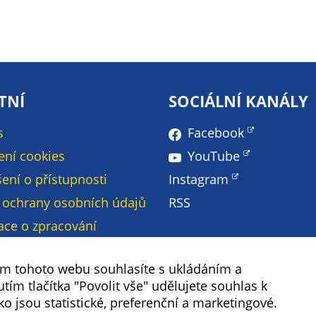
na našich
stránkách, tak na
stránkách třetích
subjektů. Díky
tomu můžeme
TNÍ
SOCIÁLNÍ KANÁLY
vytvářet profily
založené na Vašich
s
Facebook
zájmech, tak zvané
pseudonymizované
ení cookies
YouTube
profily. Na základě
ení o přístupnosti
Instagram
těchto informací
není zpravidla
 ochrany osobních údajů
RSS
možná
ace o zpracování
bezprostřední
ch údajů - GDPR
identifikace Vaší
webu
ím tohoto webu souhlasíte s ukládáním a
osoby, protože jsou
ím tlačítka "Povolit vše" udělujete souhlas k
používány pouze
t
ko jsou statistické, preferenční a marketingové.
pseudonymizované