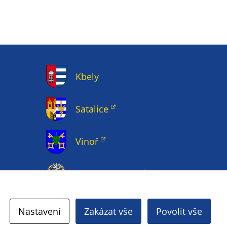
Kbely
Satalice
Vinoř
Magistrát HMP
Nastavení
Zakázat vše
Povolit vše