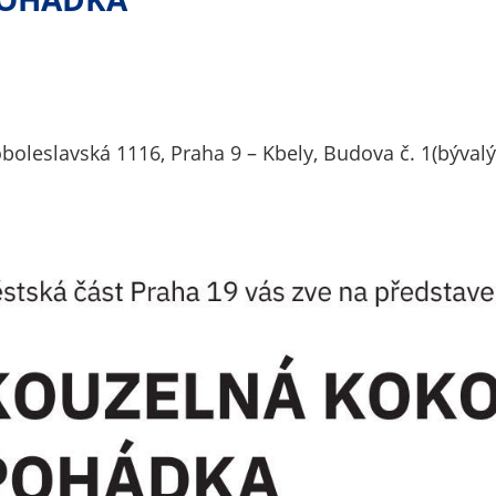
nemohou být
individuálně
deaktivovány
nebo
aktivovány.
boleslavská 1116, Praha 9 – Kbely, Budova č. 1(bývalý
Analytické
cookies
Analytické
cookies nám
umožňují
měření
výkonu
našeho webu
a našich
reklamních
kampaní.
Jejich pomocí