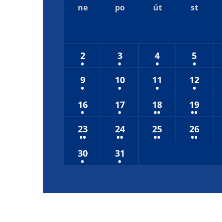
2062
2063
2
ne
po
út
st
2066
2067
2
2070
2071
2
2
3
4
5
2074
2075
2
9
10
11
12
16
17
18
19
23
24
25
26
30
31