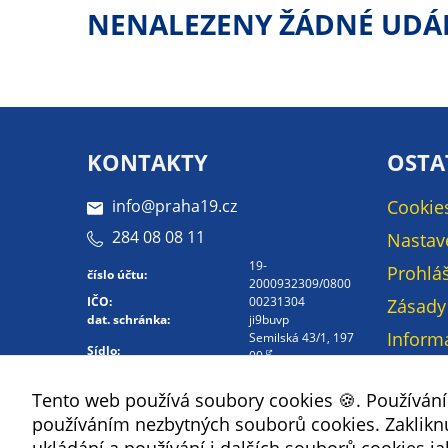
NENALEZENY ŽÁDNÉ UDÁ
KONTAKTY
OSTA
info@praha19.cz
Cookie
284 08 08 11
Nastav
19-
Prohláš
číslo účtu:
2000932309/0800
IČO:
00231304
Zásady
dat. schránka:
ji9buvp
Inform
Semilská 43/1, 197
Sídlo:
00
osobní
Kontakt -
Mapa 
Tento web používá soubory cookies 🍪. Používán
Whistleblowing
používáním nezbytných souborů cookies. Zakliknut
Kontak