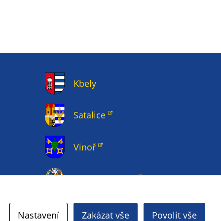
Kbely
Satalice
Vinoř
Magistrát HMP
Nastavení
Zakázat vše
Povolit vše