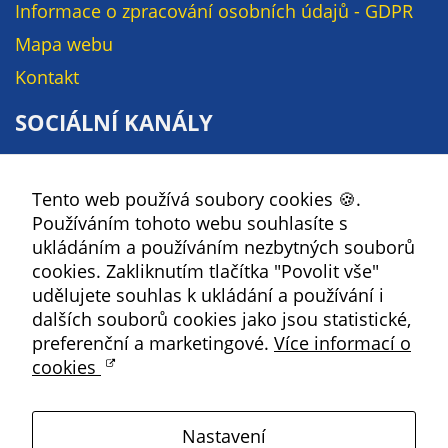
Informace o zpracování osobních údajů - GDPR
soubory cookie a
další technologie,
Mapa webu
abychom
Kontakt
přizpůsobili naše
webové stránky
SOCIÁLNÍ KANÁLY
potřebám a
zájmům našich
Facebook
návštěvníků.
Tento web používá soubory cookies 🍪.
YouTube
Používáním tohoto webu souhlasíte s
Instagram
ukládáním a používáním nezbytných souborů
Reklamní
RSS
cookies. Zakliknutím tlačítka "Povolit vše"
cookies
udělujete souhlas k ukládání a používání i
Reklamní cookies
Kbely
dalších souborů cookies jako jsou statistické,
používáme my
preferenční a marketingové.
Více informací o
nebo naši partneři,
cookies
abychom Vám
Satalice
mohli zobrazit
vhodné obsahy
Nastavení
nebo reklamy jak
Vinoř