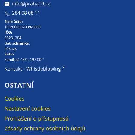
Pokud
info@praha19.cz
vypnete
284 08 08 11
používání
číslo účtu:
analytických
19-2000932309/0800
cookies ve
IČO:
vztahu k Vaší
00231304
dat. schránka:
návštěvě,
ji9buvp
ztrácíme
Sídlo:
možnost
Semilská 43/1, 197 00
analýzy
Kontakt - Whistleblowing
výkonu a
optimalizace
OSTATNÍ
našich
opatření.
Cookies
Nastavení cookies
Personalizované
Prohlášení o přístupnosti
soubory cookie
Zásady ochrany osobních údajů
Používáme rovněž