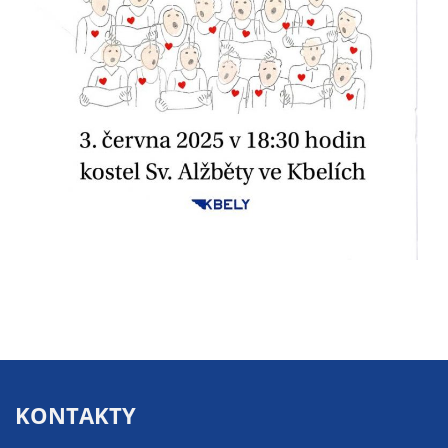
určujeme
počet návštěv
a zdroje
návštěv našich
internetových
stránek. Data
získaná
pomocí
těchto
cookies
zpracováváme
souhrnně, bez
použití
identifikátorů,
které ukazují
na konkrétní
uživatelé
KONTAKTY
našeho webu.