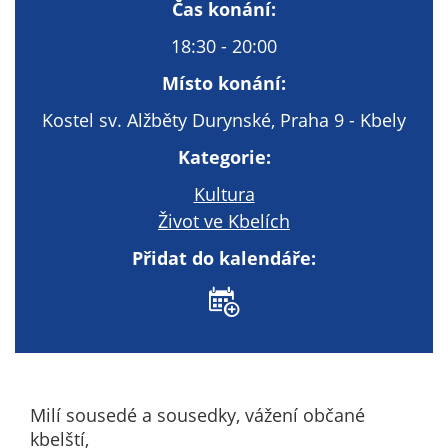
Technické
Čas konání:
cookies
18:30 - 20:00
Technické
cookies jsou
Místo konání:
nezbytné pro
Kostel sv. Alžběty Durynské, Praha 9 - Kbely
správné
fungování
Kategorie:
webu a všech
Kultura
funkcí, které
nabízí.
Život ve Kbelích
Nepožadujeme
Přidat do kalendáře:
Váš souhlas s
využitím
technických
cookies na
našem webu. Z
tohoto důvodu
technické
Milí sousedé a sousedky, vážení občané
cookies
kbelští,