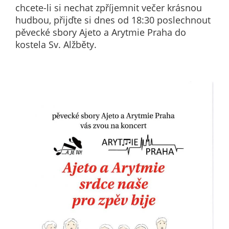
nemohou být
chcete-li si nechat zpříjemnit večer krásnou
individuálně
hudbou, přijďte si dnes od 18:30 poslechnout
deaktivovány
pěvecké sbory Ajeto a Arytmie Praha do
nebo
kostela Sv. Alžběty.
aktivovány.
Analytické
cookies
Analytické
cookies nám
umožňují
měření
výkonu
našeho webu
a našich
reklamních
kampaní.
Jejich pomocí