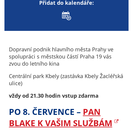
Přidat do kalendáře:
nemohou být
individuálně
deaktivovány
nebo
aktivovány.
Dopravní podnik hlavního města Prahy ve
Analytické
spolupráci s městskou částí Praha 19 vás
cookies
zvou do letního kina
Analytické
cookies nám
Centrální park Kbely (zastávka Kbely Žacléřská
umožňují
ulice)
měření
vždy od 21.30 hodin vstup zdarma
výkonu
našeho webu
PO 8. ČERVENCE –
PAN
a našich
reklamních
BLAKE K VAŠIM SLUŽBÁM
kampaní.
Jejich pomocí