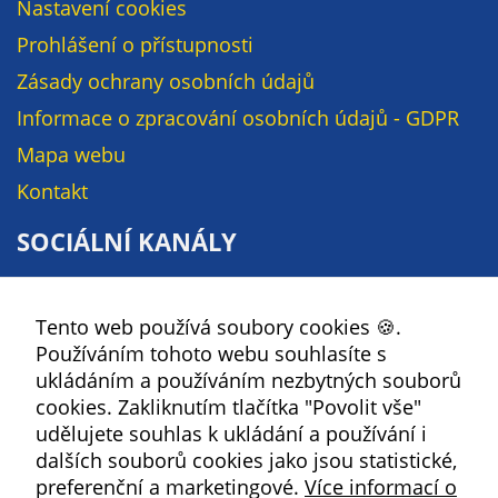
Nastavení cookies
na našich
Prohlášení o přístupnosti
stránkách, tak na
stránkách třetích
Zásady ochrany osobních údajů
subjektů. Díky
Informace o zpracování osobních údajů - GDPR
tomu můžeme
Mapa webu
vytvářet profily
založené na Vašich
Kontakt
zájmech, tak zvané
SOCIÁLNÍ KANÁLY
pseudonymizované
profily. Na základě
Facebook
těchto informací
není zpravidla
Tento web používá soubory cookies 🍪.
YouTube
možná
Používáním tohoto webu souhlasíte s
Instagram
bezprostřední
ukládáním a používáním nezbytných souborů
identifikace Vaší
RSS
cookies. Zakliknutím tlačítka "Povolit vše"
osoby, protože jsou
udělujete souhlas k ukládání a používání i
používány pouze
dalších souborů cookies jako jsou statistické,
Kbely
pseudonymizované
preferenční a marketingové.
Více informací o