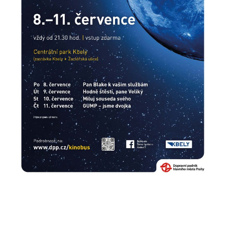
Pokud
vypnete
používání
analytických
cookies ve
vztahu k Vaší
návštěvě,
ztrácíme
možnost
analýzy
výkonu a
optimalizace
našich
opatření.
Personalizované
soubory cookie
Používáme rovněž