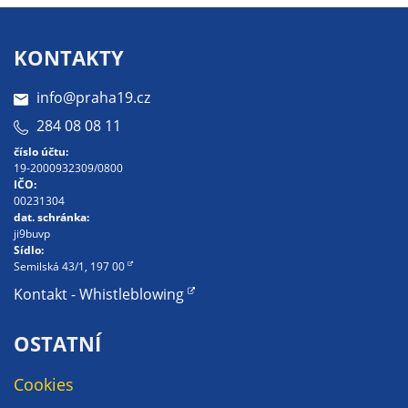
soubory cookie a
další technologie,
KONTAKTY
abychom
přizpůsobili naše
info@praha19.cz
webové stránky
potřebám a
284 08 08 11
zájmům našich
číslo účtu:
návštěvníků.
19-2000932309/0800
IČO:
00231304
dat. schránka:
Reklamní
ji9buvp
cookies
Sídlo:
Semilská 43/1, 197 00
Reklamní cookies
Kontakt - Whistleblowing
používáme my
nebo naši partneři,
OSTATNÍ
abychom Vám
mohli zobrazit
Cookies
vhodné obsahy
nebo reklamy jak