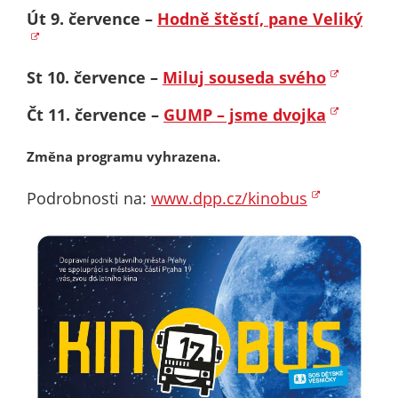
Út 9. července –
Hodně štěstí, pane Veliký
určujeme
počet návštěv
a zdroje
St 10. července –
Miluj souseda svého
návštěv našich
internetových
Čt 11. července –
GUMP – jsme dvojka
stránek. Data
získaná
Změna programu vyhrazena.
pomocí
těchto
Podrobnosti na:
www.dpp.cz/kinobus
cookies
zpracováváme
souhrnně, bez
použití
identifikátorů,
které ukazují
na konkrétní
uživatelé
našeho webu.