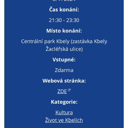
Technické
cookies
Čas konání:
Technické
21:30 - 23:30
cookies jsou
nezbytné pro
Místo konání:
správné
Centrální park Kbely (zastávka Kbely
fungování
Žacléřská ulice)
webu a všech
funkcí, které
Vstupné:
nabízí.
Nepožadujeme
Zdarma
Váš souhlas s
Webová stránka:
využitím
technických
ZDE
cookies na
Kategorie:
našem webu. Z
tohoto důvodu
Kultura
technické
Život ve Kbelích
cookies