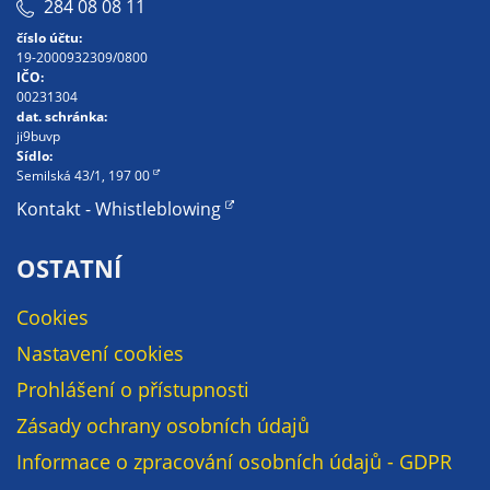
284 08 08 11
soubory cookie a
číslo účtu:
další technologie,
19-2000932309/0800
abychom
IČO:
přizpůsobili naše
00231304
dat. schránka:
webové stránky
ji9buvp
potřebám a
Sídlo:
zájmům našich
Semilská 43/1, 197 00
návštěvníků.
Kontakt - Whistleblowing
OSTATNÍ
Reklamní
cookies
Cookies
Reklamní cookies
Nastavení cookies
používáme my
nebo naši partneři,
Prohlášení o přístupnosti
abychom Vám
Zásady ochrany osobních údajů
mohli zobrazit
Informace o zpracování osobních údajů - GDPR
vhodné obsahy
nebo reklamy jak