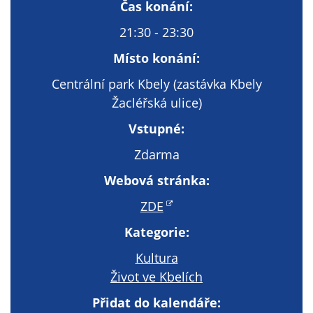
Technické
Čas konání:
cookies
21:30 - 23:30
Technické
cookies jsou
Místo konání:
nezbytné pro
Centrální park Kbely (zastávka Kbely
správné
Žacléřská ulice)
fungování
webu a všech
Vstupné:
funkcí, které
nabízí.
Zdarma
Nepožadujeme
Webová stránka:
Váš souhlas s
využitím
ZDE
technických
Kategorie:
cookies na
našem webu. Z
Kultura
tohoto důvodu
Život ve Kbelích
technické
Přidat do kalendáře:
cookies