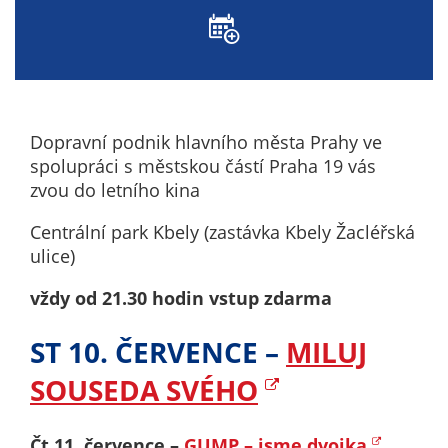
nemohou být
individuálně
deaktivovány
nebo
aktivovány.
Dopravní podnik hlavního města Prahy ve
spolupráci s městskou částí Praha 19 vás
Analytické
zvou do letního kina
cookies
Analytické
Centrální park Kbely (zastávka Kbely Žacléřská
cookies nám
ulice)
umožňují
vždy od 21.30 hodin vstup zdarma
měření
výkonu
ST 10. ČERVENCE –
MILUJ
našeho webu
a našich
SOUSEDA SVÉHO
reklamních
kampaní.
Čt 11. července –
GUMP – jsme dvojka
Jejich pomocí