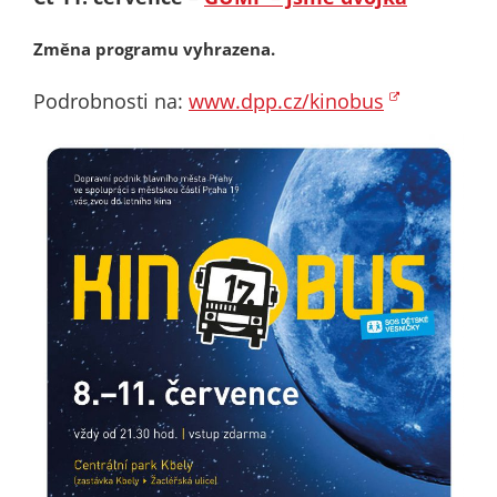
určujeme
počet návštěv
Změna programu vyhrazena.
a zdroje
Podrobnosti na:
www.dpp.cz/kinobus
návštěv našich
internetových
stránek. Data
získaná
pomocí
těchto
cookies
zpracováváme
souhrnně, bez
použití
identifikátorů,
které ukazují
na konkrétní
uživatelé
našeho webu.