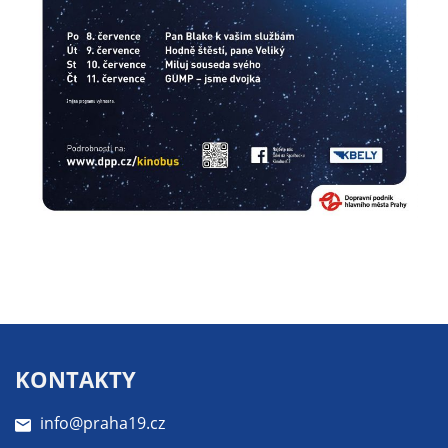
Pokud
vypnete
používání
analytických
cookies ve
vztahu k Vaší
návštěvě,
ztrácíme
možnost
analýzy
výkonu a
optimalizace
našich
opatření.
KONTAKTY
Personalizované
soubory cookie
info@praha19.cz
Používáme rovněž