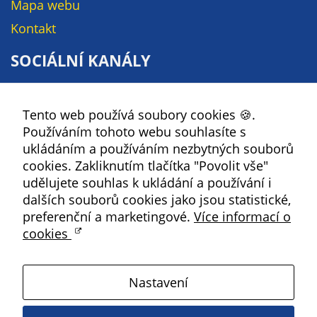
Mapa webu
na našich
Kontakt
stránkách, tak na
stránkách třetích
SOCIÁLNÍ KANÁLY
subjektů. Díky
tomu můžeme
Facebook
vytvářet profily
Tento web používá soubory cookies 🍪.
YouTube
založené na Vašich
Používáním tohoto webu souhlasíte s
zájmech, tak zvané
Instagram
ukládáním a používáním nezbytných souborů
pseudonymizované
RSS
cookies. Zakliknutím tlačítka "Povolit vše"
profily. Na základě
udělujete souhlas k ukládání a používání i
těchto informací
dalších souborů cookies jako jsou statistické,
Kbely
není zpravidla
preferenční a marketingové.
Více informací o
možná
cookies
bezprostřední
Satalice
identifikace Vaší
osoby, protože jsou
Nastavení
používány pouze
Vinoř
pseudonymizované