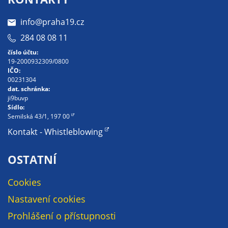
údaje. Pokud
nevyjádříte
info@praha19.cz
souhlas, nebudete
284 08 08 11
příjemcem obsahů
a reklam
číslo účtu:
19-2000932309/0800
přizpůsobených
IČO:
Vašim zájmům.
00231304
dat. schránka:
ji9buvp
Sídlo:
Semilská 43/1, 197 00
Kontakt - Whistleblowing
OSTATNÍ
Cookies
Nastavení cookies
Prohlášení o přístupnosti