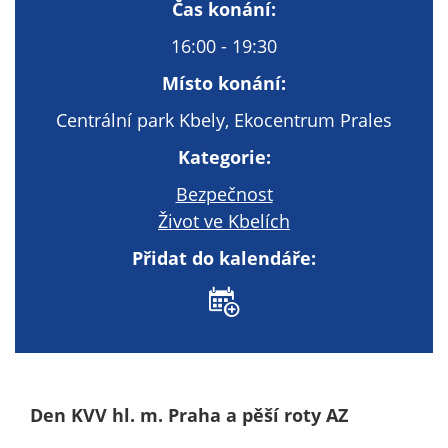
Technické
Čas konání:
cookies
16:00 - 19:30
Technické
cookies jsou
Místo konání:
nezbytné pro
Centrální park Kbely, Ekocentrum Prales
správné
fungování
Kategorie:
webu a všech
Bezpečnost
funkcí, které
nabízí.
Život ve Kbelích
Nepožadujeme
Přidat do kalendáře:
Váš souhlas s
využitím
technických
cookies na
našem webu. Z
tohoto důvodu
technické
Den KVV hl. m. Praha a pěší roty AZ
cookies