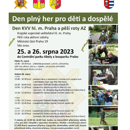
soubory cookie a
další technologie,
abychom
přizpůsobili naše
webové stránky
potřebám a
zájmům našich
návštěvníků.
Reklamní
cookies
Reklamní cookies
používáme my
nebo naši partneři,
abychom Vám
mohli zobrazit
vhodné obsahy
nebo reklamy jak