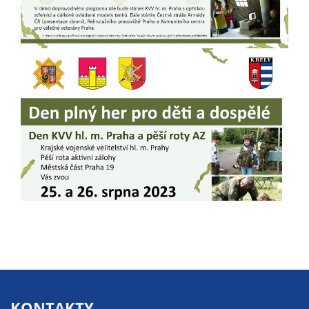
na našich
stránkách, tak na
stránkách třetích
subjektů. Díky
tomu můžeme
vytvářet profily
založené na Vašich
zájmech, tak zvané
pseudonymizované
profily. Na základě
těchto informací
není zpravidla
možná
bezprostřední
identifikace Vaší
osoby, protože jsou
používány pouze
pseudonymizované
KONTAKTY