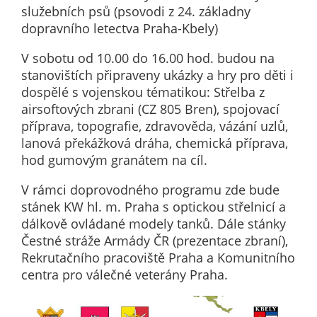
Pokud
služebních psů (psovodi z 24. základny
vypnete
dopravního letectva Praha-Kbely)
používání
analytických
V sobotu od 10.00 do 16.00 hod. budou na
cookies ve
stanovištích připraveny ukázky a hry pro děti i
vztahu k Vaší
dospělé s vojenskou tématikou: Střelba z
návštěvě,
airsoftových zbrani (CZ 805 Bren), spojovací
ztrácíme
příprava, topografie, zdravověda, vázání uzlů,
možnost
lanová překážková dráha, chemická příprava,
analýzy
hod gumovým granátem na cíl.
výkonu a
V rámci doprovodného programu zde bude
optimalizace
stánek KW hl. m. Praha s optickou střelnicí a
našich
dálkově ovládané modely tanků. Dále stánky
opatření.
Čestné stráže Armády ČR (prezentace zbraní),
Rekrutačního pracoviště Praha a Komunitního
centra pro válečné veterány Praha.
Personalizované
soubory cookie
Používáme rovněž