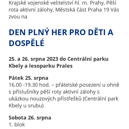
Krajské vojenské velitelství hl. m. Prahy, Pěší
nemohou být
rota aktivní zálohy, Městská část Praha 19 Vás
individuálně
zvou na
deaktivovány
nebo
DEN PLNÝ HER PRO DĚTI A
aktivovány.
DOSPĚLÉ
Analytické
cookies
25. a 26. srpna 2023 do Centrální parku
Kbely a lesoparku Prales
Analytické
cookies nám
Pátek 25. srpna
umožňují
16.00 -19.30 hod. – přátelské posezení u ohně
měření
s příslušníky pěší roty aktivní zálohy s
výkonu
ukázkou nouzových přístřešků (Centrální park
našeho webu
Kbely u srubu)
a našich
reklamních
Sobota 26. srpna
kampaní.
1. blok
Jejich pomocí