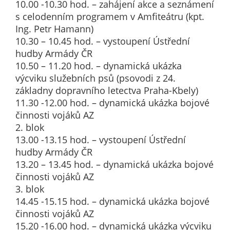
10.00 -10.30 hod. – zahájení akce a seznámení
určujeme
s celodenním programem v Amfiteátru (kpt.
počet návštěv
Ing. Petr Hamann)
a zdroje
10.30 – 10.45 hod. – vystoupení Ústřední
návštěv našich
hudby Armády ČR
internetových
10.50 – 11.20 hod. – dynamická ukázka
stránek. Data
výcviku služebních psů (psovodi z 24.
získaná
základny dopravního letectva Praha-Kbely)
pomocí
11.30 -12.00 hod. – dynamická ukázka bojové
těchto
činnosti vojáků AZ
cookies
2. blok
zpracováváme
13.00 -13.15 hod. – vystoupení Ústřední
souhrnně, bez
hudby Armády ČR
použití
13.20 – 13.45 hod. – dynamická ukázka bojové
identifikátorů,
činnosti vojáků AZ
které ukazují
3. blok
na konkrétní
14.45 -15.15 hod. – dynamická ukázka bojové
uživatelé
činnosti vojáků AZ
našeho webu.
15.20 -16.00 hod. – dynamická ukázka výcviku